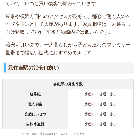
ていて、いつも買い物客で賑わっています。
東京や横浜方面へのアクセスが良好で、都心で働く人のベ
ッドタウンとして人気があります。家賃相場は一人暮らし
向け間取りで7万円前後と沿線内では低い方です。
治安も良いので、一人暮らしから子ども連れのファミリー
世帯まで幅広い世代におすすめできます。
元住吉駅の治安は良い
各犯罪の発生件数
粗暴犯
少ない
普通 多い
侵入窃盗
少ない
普通 多い
公然わいせつ
少ない
普通 多い
自転車盗難
少ない
普通 多い
※神奈川県警公表の2022年1月～12月のデータを参考