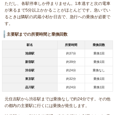
ただし、各駅停車しか停まりません。1本逃すと次の電車
が来るまで5分以上かかることがほとんどです。急いでい
るときは隣駅の武蔵小杉か日吉で、急行への乗換が必要で
す。
主要駅までの所要時間と乗換回数
駅名
所要時間
乗換回数
池袋駅
約37分
乗換1回
新宿駅
約39分
乗換1回
渋谷駅
約24分
乗換なし
東京駅
約32分
乗換1回
品川駅
約24分
乗換1回
元住吉駅から渋谷駅までは乗換なしで約24分です。その他
の都内の主要駅に行くには乗換が発生します。