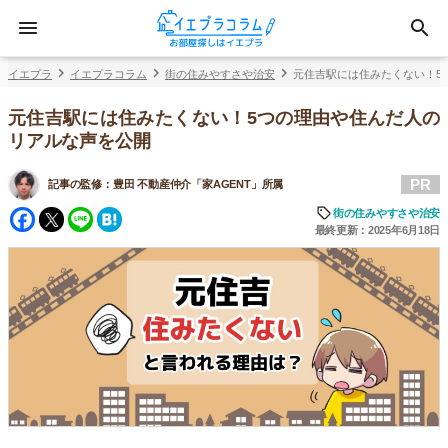
イエプラ
イエプラコラム
街の住みやすさや治安
元住吉駅には住みたくない！5
元住吉駅には住みたくない！5つの理由や住んだ人の
リアルな声を公開
PR
記事の監修：
豊田 不動産仲介「家AGENT」所属
Facebook
Twitter
Line
Hatena
街の住みやすさや治安
最終更新：2025年6月18日