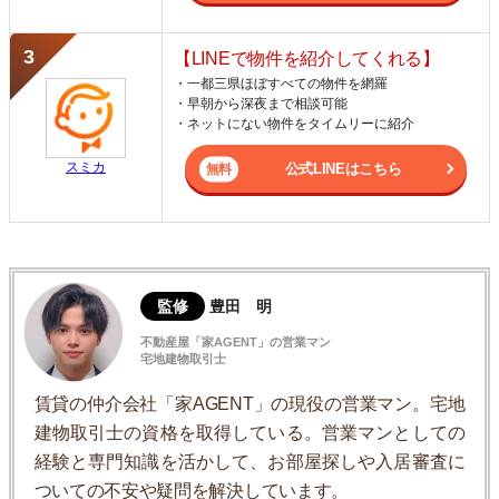
【LINEで物件を紹介してくれる】
・一都三県ほぼすべての物件を網羅
・早朝から深夜まで相談可能
・ネットにない物件をタイムリーに紹介
スミカ
公式LINEはこちら
監修
豊田 明
不動産屋「家AGENT」の営業マン
宅地建物取引士
賃貸の仲介会社「家AGENT」の現役の営業マン。宅地
建物取引士の資格を取得している。営業マンとしての
経験と専門知識を活かして、お部屋探しや入居審査に
ついての不安や疑問を解決しています。