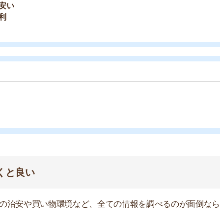
や買い物環境など、全ての情報を調べるのが面倒なら不動
モッカ
」がおすすめです。550万件以上の物件を取り扱っ
るので、ぜひ利用してみてください。
産屋に行く必要なし！
無料ダウンロード
キャッシュバック実施中