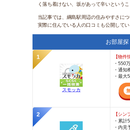
お部屋探しにお
【物件情報を毎
・550万件以
・通知機能で物
・最大5万円の
スモッカ
【シンプルで使
・累計500万
・内見予約が簡
・仲介手数料を
CANARY
【LINEで物件
・一都三県ほぼ