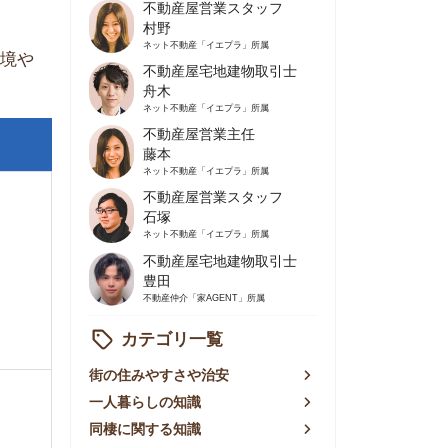
不動産屋営業主任
藤本
ネット不動産
「イエプラ」所属
不動産屋営業スタッフ
石塚
ネット不動産
「イエプラ」所属
不動産屋宅地建物取引士
豊田
不動産仲介
「家AGENT」所属
カテゴリ一覧
の住みやすさや治安
人暮らしの知識
棲に関する知識
賃やお金のこと
屋探しの知恵
件探しのマル秘情報
手不動産屋の評判
リアごとの家賃
っ越しの知識
ェアハウスの知識