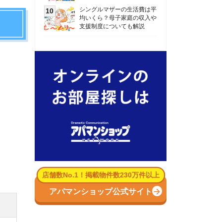
数No.1！掲載物件数230万件以上
パマンショップ公式サイト