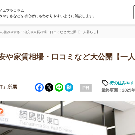
ラム
どを初心者にもわかりやすいように解説します。
さ！治安や家賃相場・口コミなど大公開【一人暮らし】
家賃相場・口コミなど大公開【一人暮ら
街の住みやすさや治安
Facebook
Twitter
Line
Hatena
PR
最終更新：2025年6月19日
店舗
ア