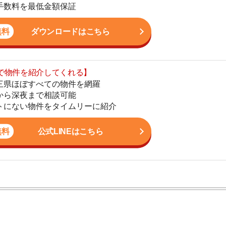
まで相談可能
地
物件をタイムリーに紹介
駅
公式LINEはこちら
1
2
3
ン。宅地建物取引士の資格を取得している。営業マンとし
入居審査についての不安や疑問を解決しています。
4
5
6