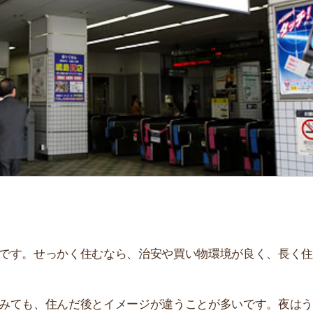
「
お
不
部
紹
メ
「
門
せっかく住むなら、治安や買い物環境が良く、長く住み続
、住んだ後とイメージが違うことが多いです。夜はうるさ
。
説しています！治安や家賃相場はもちろん、買い物環境や
ぜひ参考にしてください。