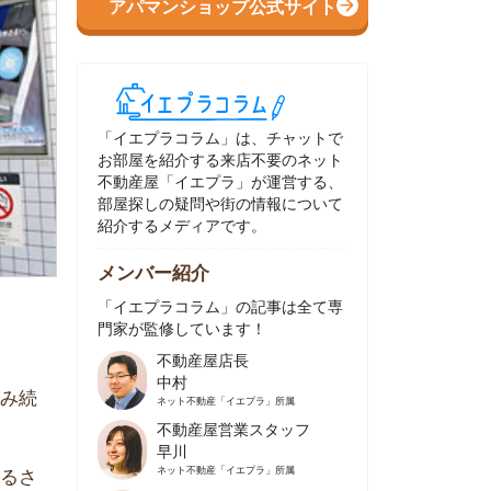
イエプラコラム」は、チャットで
部屋を紹介する来店不要のネット
動産屋「イエプラ」が運営する、
屋探しの疑問や街の情報について
介するメディアです。
ンバー紹介
イエプラコラム」の記事は全て専
家が監修しています！
不動産屋店長
中村
ネット不動産
「イエプラ」所属
不動産屋営業スタッフ
早川
ネット不動産
「イエプラ」所属
不動産屋営業スタッフ
村野
ネット不動産
「イエプラ」所属
不動産屋宅地建物取引士
舟木
ネット不動産
「イエプラ」所属