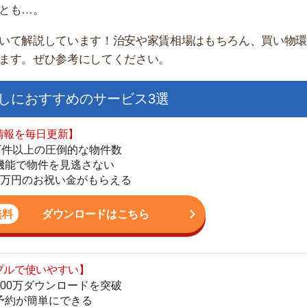
すすめのサービス3選
日更新】
上の圧倒的な物件数
件を見逃さない
お祝い金がもらえる
ダウンロードはこちら
街
いやすい】
一
ダウンロードを突破
同
単にできる
家
最低金額保証
部
ダウンロードはこちら
物
大
エ
を紹介してくれる】
引
すべての物件を網羅
シ