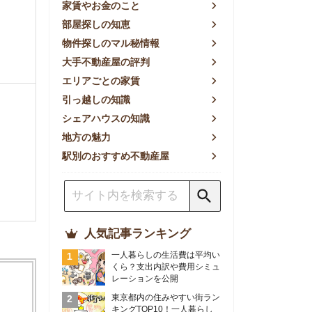
方の魅力
別のおすすめ不動産屋
人気記事ランキング
一人暮らしの生活費は平均い
くら？支出内訳や費用シミュ
レーションを公開
東京都内の住みやすい街ラン
キングTOP10！一人暮らし
におすすめの駅も公開
【2026年最新】
【2026年】賃貸サイトおす
すめランキング！全50社の
物件探しサイトを比較検証
おすすめの良い不動産屋ラン
キングTOP10！プロが賃貸
仲介業者を徹底比較
部屋探しアプリ全27社徹底
比較！物件探しアプリランキ
ングTOP5【ニーズ別】
賃貸の家賃保証会社で審査が