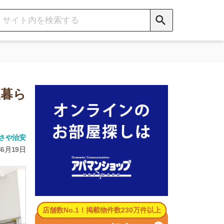
数No.1！掲載物件数230万件以上
パマンショップ公式サイト