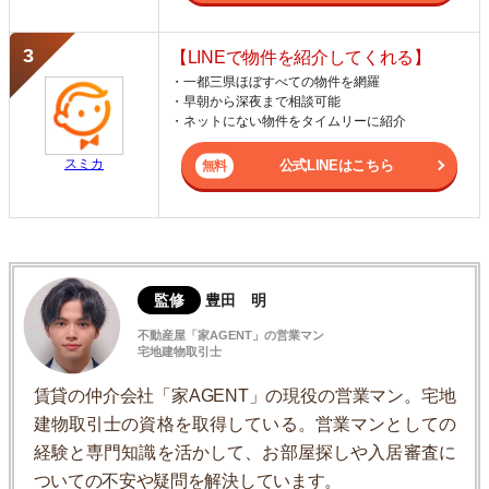
【LINEで物件を紹介してくれる】
・一都三県ほぼすべての物件を網羅
・早朝から深夜まで相談可能
・ネットにない物件をタイムリーに紹介
スミカ
公式LINEはこちら
監修
豊田 明
不動産屋「家AGENT」の営業マン
宅地建物取引士
賃貸の仲介会社「家AGENT」の現役の営業マン。宅地
建物取引士の資格を取得している。営業マンとしての
経験と専門知識を活かして、お部屋探しや入居審査に
ついての不安や疑問を解決しています。