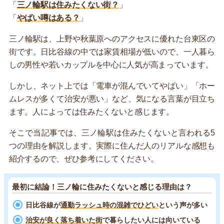
「
三ノ輪駅は住みたくない街？
」
「
やばい噂はある？
」
三ノ輪駅は、上野や秋葉原へのアクセスに優れた台東区の
街です。日比谷線の中では家賃相場が低いので、一人暮ら
しの男性や若いカップルを中心に人気が高まっています。
しかし、ネット上では「電車が混んでいてやばい」「ホー
ムレスが多くて治安が悪い」など、気になる言葉が目立ち
ます。人によっては住みたくないと感じます。
そこで当記事では、三ノ輪駅は住みたくないと言われる5
つの理由を解説します。実際に住んだ人のリアルな感想も
紹介するので、ぜひ参考にしてください。
最初に結論！三ノ輪に住みたくないと感じる理由は？
日比谷線が
通勤ラッシュ時の混雑でひどい
という声が多い
治安が良く落ち着いた街
で暮らしたい人には向いている