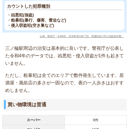
カウントした犯罪種別
・凶悪犯(強盗)
・粗暴犯(暴行、傷害、脅迫など)
・侵入窃盗犯(空き巣など)
出典：警視庁「令和4年 区市町村の町丁別、罪種別及び手口別認知件数」
三ノ輪駅周辺の治安は基本的に良いです。警視庁が公表し
た令和4年のデータでは、凶悪犯・侵入窃盗が1件も起きて
いません。
ただし、粗暴犯は全てのエリアで数件発生しています。居
酒屋・風俗店の多さが一因なので、夜の一人歩きはおすす
めしません。
買い物環境は普通
スーパー
9件