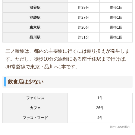
渋谷駅
約38分
乗換1回
池袋駅
約27分
乗換1回
東京駅
約20分
乗換1回
品川駅
約31分
乗換1回
三ノ輪駅は、都内の主要駅に行くには乗り換えが発生しま
す。ただし、徒歩10分の距離にある南千住駅まで行けば、
JR常磐線で東京・品川へ1本です。
飲食店は少ない
ファミレス
1件
カフェ
26件
ファストフード
4件
駅から500m圏内