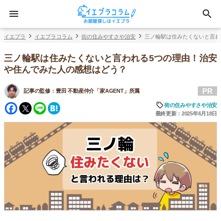
イエプラ
イエプラコラム
街の住みやすさや治安
三ノ輪駅は住みたくないと言わ
三ノ輪駅は住みたくないと言われる5つの理由！治安
や住んでみた人の感想はどう？
PR
記事の監修：
豊田 不動産仲介「家AGENT」所属
Facebook
Twitter
Line
Hatena
街の住みやすさや治安
最終更新：2025年6月18日