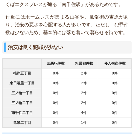
くばエクスプレスが通る「南千住駅」があるためです。
付近にはホームレスが集まる山谷や、風俗街の吉原があ
り、治安の悪さを心配する人が多いです。ただし、犯罪件
数は少ないため、基本的には落ち着いて暮らせる街です。
治安は良く犯罪が少ない
凶悪犯件数
粗暴犯件数
侵入窃盗件数
根岸五丁目
0件
2件
0件
東日暮里一丁目
0件
2件
0件
三ノ輪一丁目
0件
2件
0件
三ノ輪二丁目
0件
2件
0件
南千住二丁目
0件
4件
0件
竜泉二丁目
0件
1件
0件