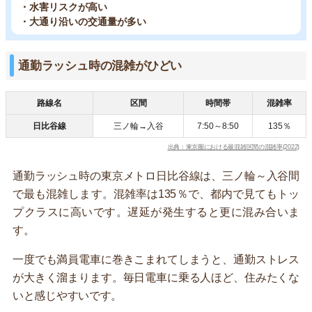
・水害リスクが高い
・大通り沿いの交通量が多い
通勤ラッシュ時の混雑がひどい
路線名
区間
時間帯
混雑率
日比谷線
三ノ輪→入谷
7:50～8:50
135％
出典：東京圏における最混雑区間の混雑率(2022)
通勤ラッシュ時の東京メトロ日比谷線は、三ノ輪～入谷間
で最も混雑します。混雑率は135％で、都内で見てもトッ
プクラスに高いです。遅延が発生すると更に混み合いま
す。
一度でも満員電車に巻きこまれてしまうと、通勤ストレス
が大きく溜まります。毎日電車に乗る人ほど、住みたくな
いと感じやすいです。