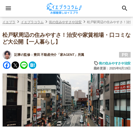
イエプラ
イエプラコラム
街の住みやすさや治安
松戸駅周辺の住みやすさ！治安
松戸駅周辺の住みやすさ！治安や家賃相場・口コミな
ど大公開【一人暮らし】
PR
記事の監修：
豊田 不動産仲介「家AGENT」所属
Facebook
Twitter
Line
Hatena
街の住みやすさや治安
最終更新：2025年6月19日