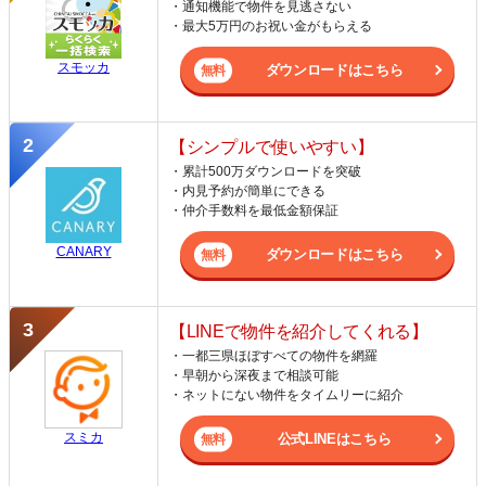
・通知機能で物件を見逃さない
・最大5万円のお祝い金がもらえる
スモッカ
ダウンロードはこちら
【シンプルで使いやすい】
・累計500万ダウンロードを突破
・内見予約が簡単にできる
・仲介手数料を最低金額保証
CANARY
ダウンロードはこちら
【LINEで物件を紹介してくれる】
・一都三県ほぼすべての物件を網羅
・早朝から深夜まで相談可能
・ネットにない物件をタイムリーに紹介
スミカ
公式LINEはこちら