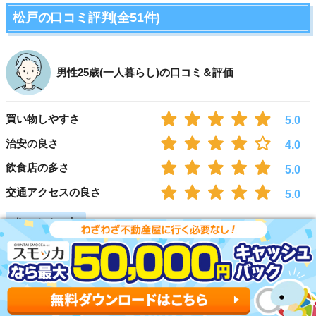
松戸の口コミ評判(全51件)
男性25歳(一人暮らし)の口コミ＆評価
買い物しやすさ
5.0
治安の良さ
4.0
飲食店の多さ
5.0
交通アクセスの良さ
5.0
住みやすい点
東京や埼玉と隣接する松戸駅は、JR常磐線や武蔵野線、私鉄など
が利用できる交通アクセスの非常によい街です。都内や県内、埼
玉などへの通勤や通学に便利で、駅の近くには大型の商業施設や
銀行、郵便局などがあるので大変便利です。夜間の小児急病セン
ターなどもあるので、子育てもしやすい街です。