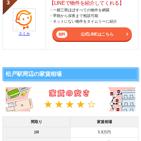
【LINEで物件を紹介してくれる】
・一都三県ほぼすべての物件を網羅
・早朝から深夜まで相談可能
・ネットにない物件をタイムリーに紹介
スミカ
公式LINEはこちら
松戸駅周辺の家賃相場
間取り
家賃相場
1R
5.9万円