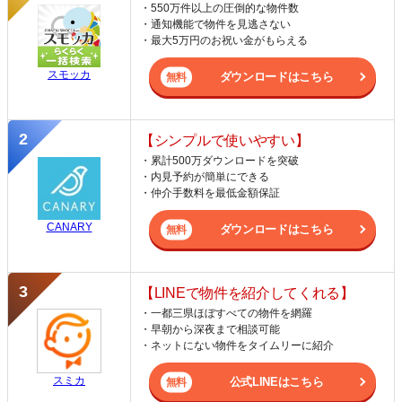
・550万件以上の圧倒的な物件数
・通知機能で物件を見逃さない
・最大5万円のお祝い金がもらえる
スモッカ
ダウンロードはこちら
【シンプルで使いやすい】
・累計500万ダウンロードを突破
・内見予約が簡単にできる
・仲介手数料を最低金額保証
CANARY
ダウンロードはこちら
【LINEで物件を紹介してくれる】
・一都三県ほぼすべての物件を網羅
・早朝から深夜まで相談可能
・ネットにない物件をタイムリーに紹介
スミカ
公式LINEはこちら