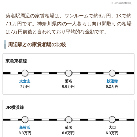
※2023年8月時点
菊名駅周辺の家賃相場は、ワンルームで約6万円、1Kで約
7.1万円です。神奈川県内の一人暮らし向け間取りの相場
は7万円前後と言われており平均的な金額です。
周辺駅との家賃相場の比較
東急東横線
大倉山
菊名
妙蓮寺
7万円
6.6万円
6.2万円
JR横浜線
新横浜
菊名
大口
8.3万円
6.6万円
6.3万円