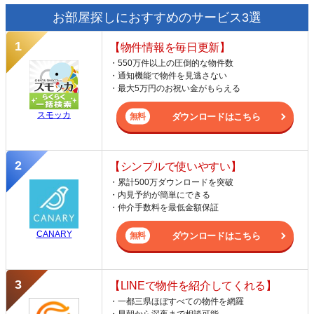
お部屋探しにおすすめのサービス3選
【物件情報を毎日更新】
・550万件以上の圧倒的な物件数
・通知機能で物件を見逃さない
・最大5万円のお祝い金がもらえる
スモッカ
ダウンロードはこちら
【シンプルで使いやすい】
・累計500万ダウンロードを突破
・内見予約が簡単にできる
・仲介手数料を最低金額保証
CANARY
ダウンロードはこちら
【LINEで物件を紹介してくれる】
・一都三県ほぼすべての物件を網羅
・早朝から深夜まで相談可能