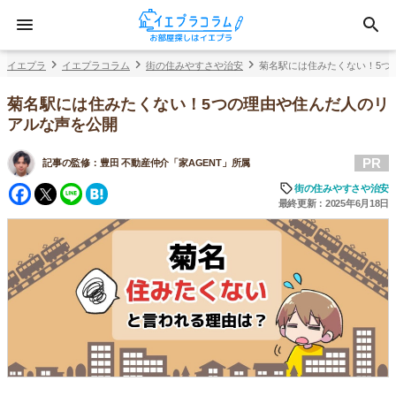
イエプラ
イエプラコラム
街の住みやすさや治安
菊名駅には住みたくない！5つ
菊名駅には住みたくない！5つの理由や住んだ人のリ
アルな声を公開
PR
記事の監修：
豊田 不動産仲介「家AGENT」所属
Facebook
Twitter
Line
Hatena
街の住みやすさや治安
最終更新：2025年6月18日