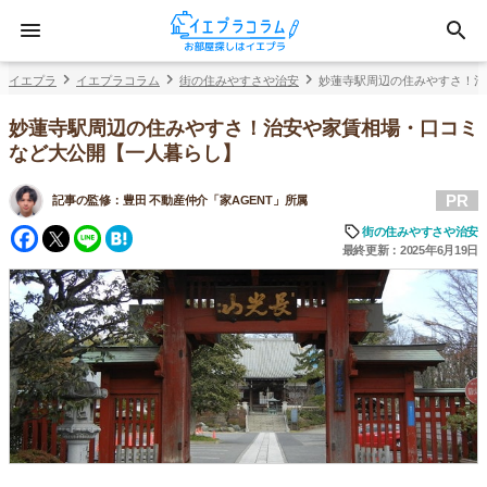
イエプラ
イエプラコラム
街の住みやすさや治安
妙蓮寺駅周辺の住みやすさ！治
妙蓮寺駅周辺の住みやすさ！治安や家賃相場・口コミ
など大公開【一人暮らし】
PR
記事の監修：
豊田 不動産仲介「家AGENT」所属
Facebook
Twitter
Line
Hatena
街の住みやすさや治安
最終更新：2025年6月19日