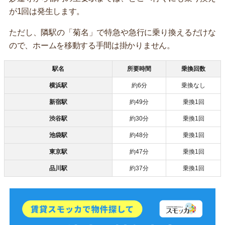
が1回は発生します。
ただし、隣駅の「菊名」で特急や急行に乗り換えるだけな
ので、ホームを移動する手間は掛かりません。
駅名
所要時間
乗換回数
横浜駅
約6分
乗換なし
新宿駅
約49分
乗換1回
渋谷駅
約30分
乗換1回
池袋駅
約48分
乗換1回
東京駅
約47分
乗換1回
品川駅
約37分
乗換1回