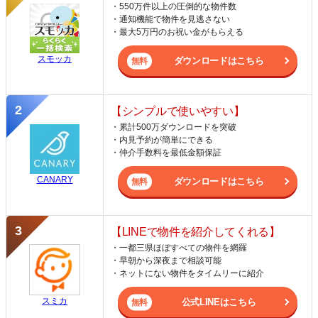
・550万件以上の圧倒的な物件数
・通知機能で物件を見逃さない
・最大5万円のお祝い金がもらえる
スモッカ
ダウンロードはこちら
【シンプルで使いやすい】
・累計500万ダウンロードを突破
・内見予約が簡単にできる
・仲介手数料を最低金額保証
CANARY
ダウンロードはこちら
【LINEで物件を紹介してくれる】
・一都三県ほぼすべての物件を網羅
・早朝から深夜まで相談可能
・ネットにない物件をタイムリーに紹介
スミカ
公式LINEはこちら