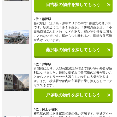
日吉駅の物件を探してもらう
2位：藤沢駅
藤沢駅は、江ノ島・少年エリアの中で1番治安の良い街
です。駅周辺には「ルミネ藤沢」「伊勢丹藤沢店」「小
田急百貨店ふじさわ」などがあり、買い物や外食に困る
ことのない街です。駅から少し離れると、閑静な住宅街
が広がっています。
藤沢駅の物件を探してもらう
3位：戸塚駅
再開発により、大型商業施設が増えて買い物や外食が便
利になりました。綺麗な街並みで住宅街の治安が良いこ
とからファミリーや一人暮らしの女性に人気がありま
す。また、横浜駅や都内の主要駅に乗り換えなしでアク
セスできます。
戸塚駅の物件を探してもらう
4位：保土ヶ谷駅
横浜駅の隣にある家賃相場の低い穴場です。交通アクセ