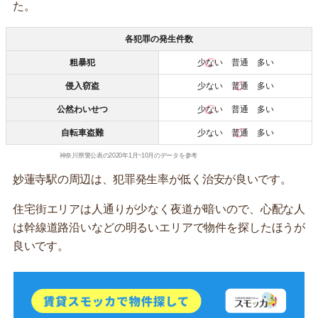
た。
各犯罪の発生件数
粗暴犯
少ない
普通 多い
侵入窃盗
少ない
普通
多い
公然わいせつ
少ない
普通 多い
自転車盗難
少ない
普通
多い
神奈川県警公表の2020年1月~10月のデータを参考
妙蓮寺駅の周辺は、犯罪発生率が低く治安が良いです。
住宅街エリアは人通りが少なく夜道が暗いので、心配な人
は幹線道路沿いなどの明るいエリアで物件を探したほうが
良いです。