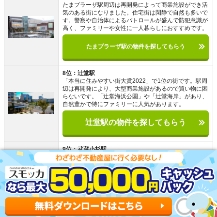
たまプラーザ駅周辺は再開発によって商業施設ができ活
気のある街になりました。住宅街は閑静で自然も多いで
す。警察や自治体によるパトロールが盛んで防犯意識が
高く、ファミリーや女性に一人暮らしにおすすめです。
たまプラーザ駅の物件を探してもらう
8位：辻堂駅
「本当に住みやすい街大賞2022」で1位の街です。駅周
辺は再開発により、大型商業施設があるので買い物に困
らないです。「辻堂海浜公園」や「辻堂海岸」があり、
自然豊かで特にファミリーに人気があります。
辻堂駅の物件を探してもらう
9位：武蔵小杉駅
武蔵小杉駅は6路線乗り入れているので、都内や埼玉に
アクセスできます。再開発によりタワーマンションや大
型商業施設が建ち並ぶ都会的な雰囲気です。ファミリー
層が多く、地域防犯意識も高いため治安は良いです。
武蔵小杉駅の物件を探してもらう