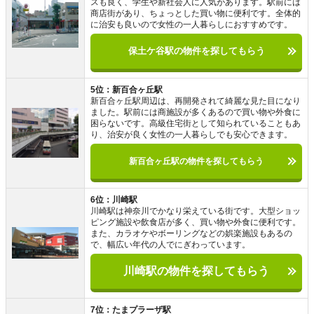
スも良く、学生や新社会人に人気があります。駅前には
商店街があり、ちょっとした買い物に便利です。全体的
に治安も良いので女性の一人暮らしにおすすめです。
保土ケ谷駅の物件を探してもらう
5位：新百合ヶ丘駅
新百合ヶ丘駅周辺は、再開発されて綺麗な見た目になり
ました。駅前には商施設が多くあるので買い物や外食に
困らないです。高級住宅街として知られていることもあ
り、治安が良く女性の一人暮らしでも安心できます。
新百合ヶ丘駅の物件を探してもらう
6位：川崎駅
川崎駅は神奈川でかなり栄えている街です。大型ショッ
ピング施設や飲食店が多く、買い物や外食に便利です。
また、カラオケやボーリングなどの娯楽施設もあるの
で、幅広い年代の人でにぎわっています。
川崎駅の物件を探してもらう
7位：たまプラーザ駅