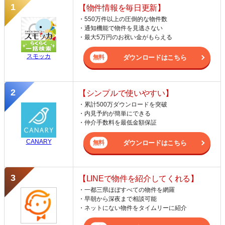
【物件情報を毎日更新】
・550万件以上の圧倒的な物件数
・通知機能で物件を見逃さない
・最大5万円のお祝い金がもらえる
スモッカ
ダウンロードはこちら
【シンプルで使いやすい】
・累計500万ダウンロードを突破
・内見予約が簡単にできる
・仲介手数料を最低金額保証
CANARY
ダウンロードはこちら
【LINEで物件を紹介してくれる】
・一都三県ほぼすべての物件を網羅
・早朝から深夜まで相談可能
・ネットにない物件をタイムリーに紹介