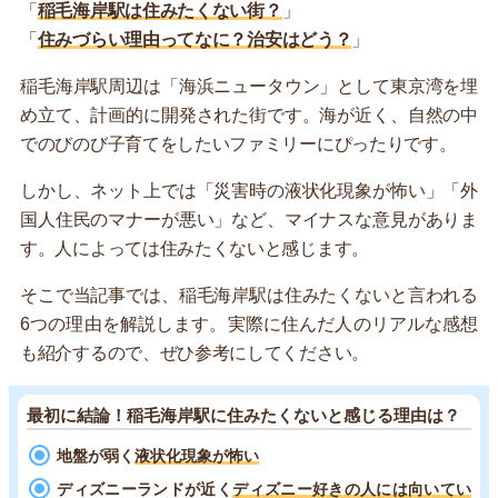
「
稲毛海岸駅は住みたくない街？
」
「
住みづらい理由ってなに？治安はどう？
」
稲毛海岸駅周辺は「海浜ニュータウン」として東京湾を埋
め立て、計画的に開発された街です。海が近く、自然の中
でのびのび子育てをしたいファミリーにぴったりです。
しかし、ネット上では「災害時の液状化現象が怖い」「外
国人住民のマナーが悪い」など、マイナスな意見がありま
す。人によっては住みたくないと感じます。
そこで当記事では、稲毛海岸駅は住みたくないと言われる
6つの理由を解説します。実際に住んだ人のリアルな感想
も紹介するので、ぜひ参考にしてください。
最初に結論！稲毛海岸駅に住みたくないと感じる理由は？
地盤が弱く
液状化現象が怖い
ディズニーランドが近く
ディズニー好きの人には向いてい