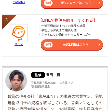
CANARY
ダウンロードはこちら
【LINEで物件を紹介してくれる】
・一都三県ほぼすべての物件を網羅
・早朝から深夜まで相談可能
・ネットにない物件をタイムリーに紹介
スミカ
公式LINEはこちら
監修
豊田 明
不動産屋「家AGENT」の営業マン
宅地建物取引士
賃貸の仲介会社「家AGENT」の現役の営業マン。宅地
建物取引士の資格を取得している。営業マンとしての
経験と専門知識を活かして、お部屋探しや入居審査に