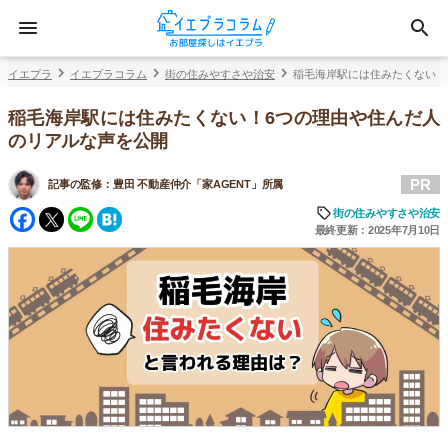
イエプラ
イエプラコラム
街の住みやすさや治安
稲毛海岸駅には住みたくない！
稲毛海岸駅には住みたくない！6つの理由や住んだ人
のリアルな声を公開
PR
記事の監修：
豊田 不動産仲介「家AGENT」所属
Facebook
Twitter
Line
Hatena
街の住みやすさや治安
最終更新：2025年7月10日