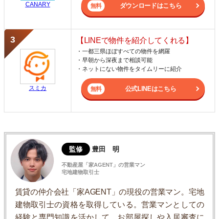
CANARY
ダウンロードはこちら
【LINEで物件を紹介してくれる】
・一都三県ほぼすべての物件を網羅
・早朝から深夜まで相談可能
・ネットにない物件をタイムリーに紹介
スミカ
公式LINEはこちら
監修
豊田 明
不動産屋「家AGENT」の営業マン
宅地建物取引士
賃貸の仲介会社「家AGENT」の現役の営業マン。宅地
建物取引士の資格を取得している。営業マンとしての
経験と専門知識を活かして、お部屋探しや入居審査に