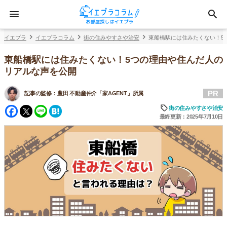
イエプラ
イエプラコラム
街の住みやすさや治安
東船橋駅には住みたくない！5
東船橋駅には住みたくない！5つの理由や住んだ人の
リアルな声を公開
PR
記事の監修：
豊田 不動産仲介「家AGENT」所属
Facebook
Twitter
Line
Hatena
街の住みやすさや治安
最終更新：2025年7月10日