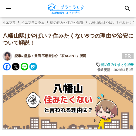
イエプラ
イエプラコラム
街の住みやすさや治安
八幡山駅はやばい？住みたくな
八幡山駅はやばい？住みたくない5つの理由や治安に
ついて解説！
PR
記事の監修：
豊田 不動産仲介「家AGENT」所属
Facebook
Twitter
Line
Hatena
街の住みやすさや治安
最終更新：2025年7月9日