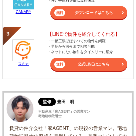
・仲介手数料を最低金額保証
CANARY
ダウンロードはこちら
【LINEで物件を紹介してくれる】
・一都三県ほぼすべての物件を網羅
・早朝から深夜まで相談可能
・ネットにない物件をタイムリーに紹介
スミカ
公式LINEはこちら
監修
豊田 明
不動産屋「家AGENT」の営業マン
宅地建物取引士
賃貸の仲介会社「家AGENT」の現役の営業マン。宅地