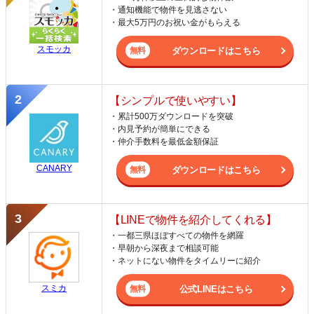
・通知機能で物件を見逃さない
・最大5万円のお祝い金がもらえる
スモッカ
ダウンロードはこちら
【シンプルで使いやすい】
・累計500万ダウンロードを突破
・内見予約が簡単にできる
・仲介手数料を最低金額保証
CANARY
ダウンロードはこちら
【LINEで物件を紹介してくれる】
・一都三県ほぼすべての物件を網羅
・早朝から深夜まで相談可能
・ネットにない物件をタイムリーに紹介
スミカ
公式LINEはこちら