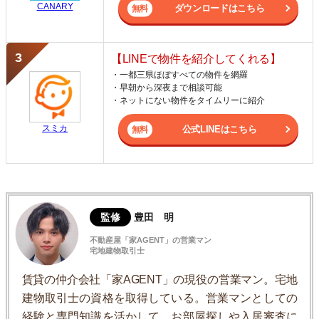
CANARY
ダウンロードはこちら
【LINEで物件を紹介してくれる】
・一都三県ほぼすべての物件を網羅
・早朝から深夜まで相談可能
・ネットにない物件をタイムリーに紹介
スミカ
公式LINEはこちら
監修
豊田 明
不動産屋「家AGENT」の営業マン
宅地建物取引士
賃貸の仲介会社「家AGENT」の現役の営業マン。宅地
建物取引士の資格を取得している。営業マンとしての
経験と専門知識を活かして、お部屋探しや入居審査に