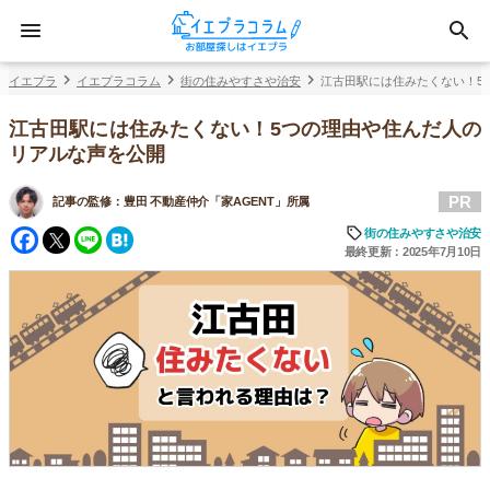
イエプラ
イエプラコラム
街の住みやすさや治安
江古田駅には住みたくない！5
江古田駅には住みたくない！5つの理由や住んだ人の
リアルな声を公開
PR
記事の監修：
豊田 不動産仲介「家AGENT」所属
Facebook
Twitter
Line
Hatena
街の住みやすさや治安
最終更新：2025年7月10日