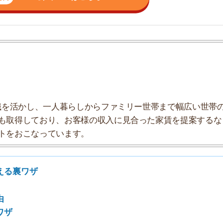
しており、お客様の収入に見合った家賃を提案するな
こなっています。
7
ワザ
8
9
10
える裏ワザ