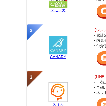
・仲介手数料を
CANARY
【LINEで物件
・一都三県ほぼ
・早朝から深夜
・ネットにない
スミカ
監修
岩井 勇太
ファイナンシャル・プランナー
宅地建物取引士
日本FP協会認定のFP。お金に関する知識を活