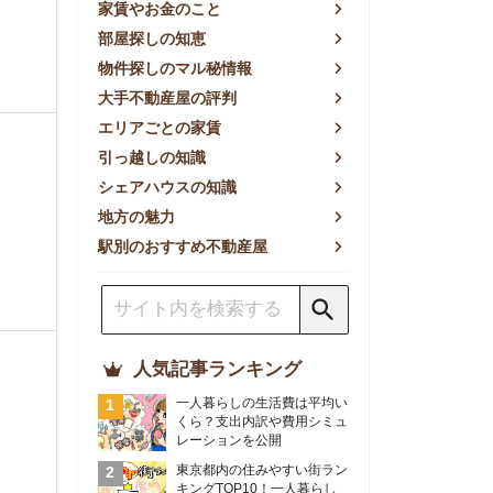
方の魅力
別のおすすめ不動産屋
人気記事ランキング
一人暮らしの生活費は平均い
くら？支出内訳や費用シミュ
レーションを公開
東京都内の住みやすい街ラン
キングTOP10！一人暮らし
におすすめの駅も公開
【2026年最新】
【2026年】賃貸サイトおす
すめランキング！全50社の
物件探しサイトを比較検証
おすすめの良い不動産屋ラン
キングTOP10！プロが賃貸
仲介業者を徹底比較
部屋探しアプリ全27社徹底
比較！物件探しアプリランキ
ングTOP5【ニーズ別】
賃貸の家賃保証会社で審査が