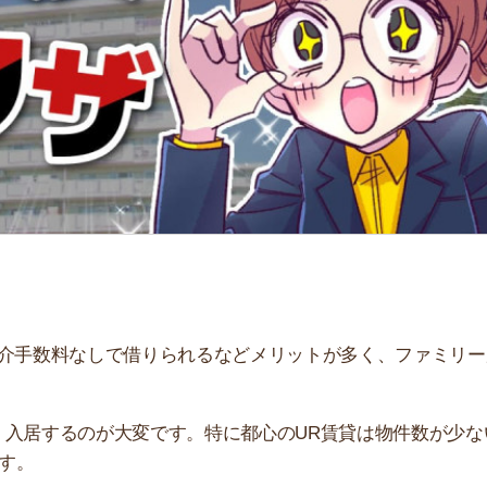
「
お
不
部
紹
メ
「
門
料なしで借りられるなどメリットが多く、ファミリー層を
るのが大変です。特に都心のUR賃貸は物件数が少ないた
してほしい裏ワザを紹介します。お得に入居できる裏ワザ