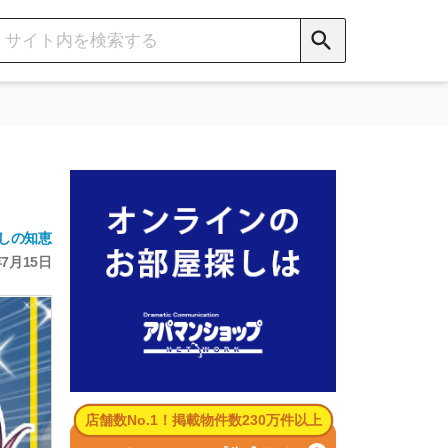
数No.1！掲載物件数230万件以上
パマンショップ公式サイト