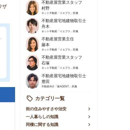
不動産屋営業主任
藤本
ネット不動産
「イエプラ」所属
不動産屋営業スタッフ
石塚
ネット不動産
「イエプラ」所属
不動産屋宅地建物取引士
豊田
不動産仲介
「家AGENT」所属
カテゴリ一覧
の住みやすさや治安
人暮らしの知識
棲に関する知識
賃やお金のこと
屋探しの知恵
件探しのマル秘情報
手不動産屋の評判
リアごとの家賃
っ越しの知識
ェアハウスの知識