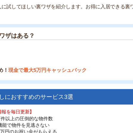
はある？
金で最大5万円キャッシュバック
すすめのサービス3選
日更新】
街
上の圧倒的な物件数
一
件を見逃さない
同
お祝い金がもらえる
家
部
ダウンロードはこちら
物
大
エ
いやすい】
引
ダウンロードを突破
単にできる
シ