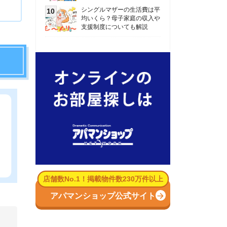
数No.1！掲載物件数230万件以上
パマンショップ公式サイト