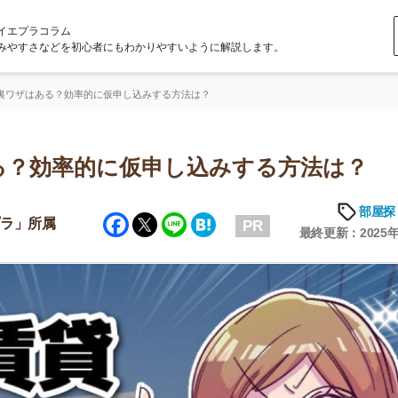
ラム
どを初心者にもわかりやすいように解説します。
る？効率的に仮申し込みする方法は？
効率的に仮申し込みする方法は？
部屋探しの知恵
Facebook
Twitter
Line
Hatena
属
PR
最終更新：2025年7月15日
店舗
ア