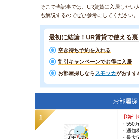
最初に結論！UR賃貸で使える裏ワザ
空き待ち予約を入れる
割引キャンペーンでお得に入居
お部屋探しなら
スモッカ
がおすすめ！
現
お部屋探しにお
【物件情報を毎
・550万件以
・通知機能で物
・最大5万円の
スモッカ
【シンプルで使
・累計500万
・内見予約が簡