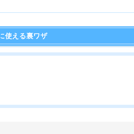
店舗
ア
ら、UR賃貸から連絡がもらえるサービスのことです。
きないほど狙っている人が大勢います。空室の予約を入れ
件に入居しやすくなります。
でおこないます。予約の有効期限は1ヶ月ですが、電話で
ともある
朝一以降に空きが出た場合の連絡は翌日になるため、他の
ょう。