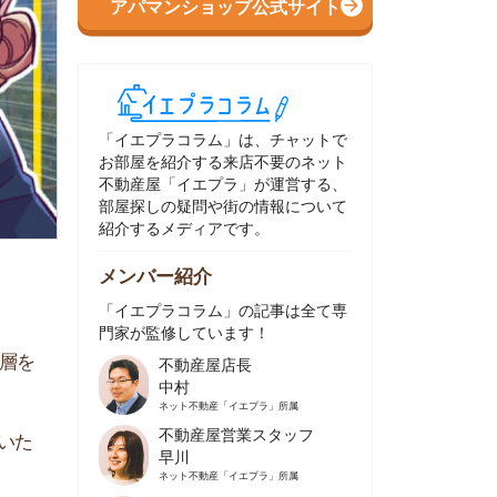
イエプラコラム」は、チャットで
部屋を紹介する来店不要のネット
動産屋「イエプラ」が運営する、
屋探しの疑問や街の情報について
介するメディアです。
ンバー紹介
イエプラコラム」の記事は全て専
家が監修しています！
不動産屋店長
中村
ネット不動産
「イエプラ」所属
不動産屋営業スタッフ
早川
ネット不動産
「イエプラ」所属
不動産屋営業スタッフ
村野
ネット不動産
「イエプラ」所属
不動産屋宅地建物取引士
舟木
ネット不動産
「イエプラ」所属