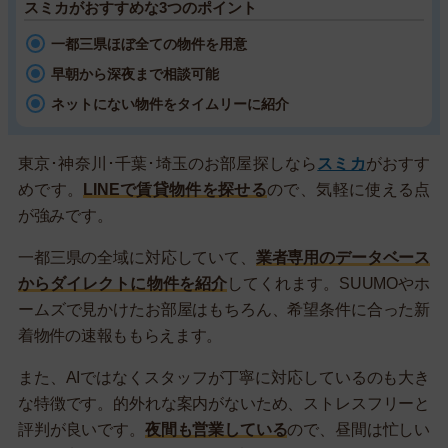
スミカがおすすめな3つのポイント
一都三県ほぼ全ての物件を用意
早朝から深夜まで相談可能
ネットにない物件をタイムリーに紹介
東京･神奈川･千葉･埼玉のお部屋探しなら
スミカ
がおすす
めです。
LINEで賃貸物件を探せる
ので、気軽に使える点
が強みです。
一都三県の全域に対応していて、
業者専用のデータベース
からダイレクトに物件を紹介
してくれます。SUUMOやホ
ームズで見かけたお部屋はもちろん、希望条件に合った新
着物件の速報ももらえます。
また、AIではなくスタッフが丁寧に対応しているのも大き
な特徴です。的外れな案内がないため、ストレスフリーと
評判が良いです。
夜間も営業している
ので、昼間は忙しい