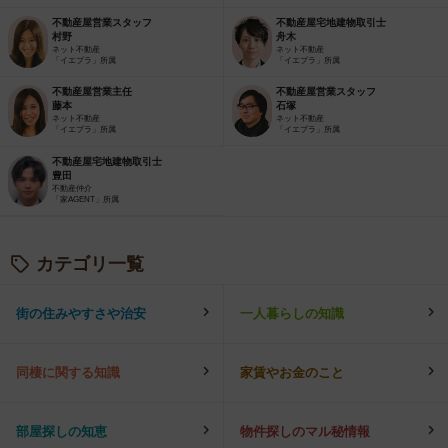
不動産屋営業スタッフ
不動産屋宅地建物取引士
村野
舟木
ネット不動産
ネット不動産
「イエプラ」所属
「イエプラ」所属
不動産屋営業主任
不動産屋営業スタッフ
藤本
石塚
ネット不動産
ネット不動産
「イエプラ」所属
「イエプラ」所属
不動産屋宅地建物取引士
豊田
不動産仲介
「家AGENT」所属
カテゴリ一覧
街の住みやすさや治安
一人暮らしの知識
同棲に関する知識
家賃やお金のこと
部屋探しの知恵
物件探しのマル秘情報