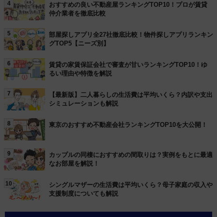
4
おすすめの良い不動産屋ランキングTOP10！プロが賃貸
仲介業者を徹底比較
5
部屋探しアプリ全27社徹底比較！物件探しアプリランキン
グTOP5【ニーズ別】
6
賃貸の家賃保証会社で審査が甘いランキングTOP10！ゆ
るい理由や特徴を解説
7
【最新版】二人暮らしの生活費は平均いくら？内訳や支出
シミュレーションも解説
8
東京のおすすめ不動産会社ランキングTOP10を大公開！
9
カップルの同棲におすすめの間取りは？実例をもとに最適
なお部屋を解説！
10
シングルマザーの生活費は平均いくら？母子家庭の収入や
支援制度についても解説