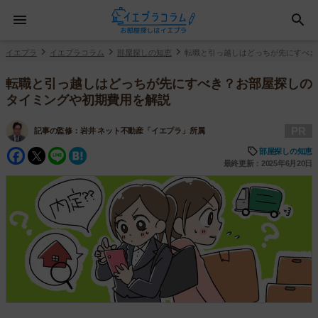
イエプラ
イエプラコラム
部屋探しの知恵
転職と引っ越しはどっちが先にすべき
転職と引っ越しはどっちが先にすべき？お部屋探しの
タイミングや初期費用を解説
PR
記事の監修：
岩井 ネット不動産「イエプラ」所属
Facebook
Twitter
Line
Hatena
部屋探しの知恵
最終更新：2025年6月20日