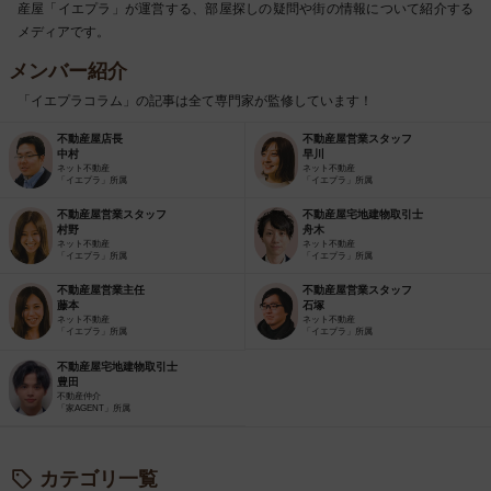
産屋「イエプラ」が運営する、部屋探しの疑問や街の情報について紹介する
メディアです。
メンバー紹介
「イエプラコラム」の記事は全て専門家が監修しています！
不動産屋店長
不動産屋営業スタッフ
中村
早川
ネット不動産
ネット不動産
「イエプラ」所属
「イエプラ」所属
不動産屋営業スタッフ
不動産屋宅地建物取引士
村野
舟木
ネット不動産
ネット不動産
「イエプラ」所属
「イエプラ」所属
不動産屋営業主任
不動産屋営業スタッフ
藤本
石塚
ネット不動産
ネット不動産
「イエプラ」所属
「イエプラ」所属
不動産屋宅地建物取引士
豊田
不動産仲介
「家AGENT」所属
カテゴリ一覧