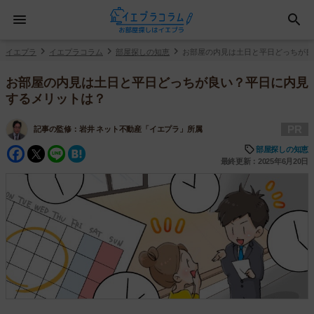
イエプラ
イエプラコラム
部屋探しの知恵
お部屋の内見は土日と平日どっちが良
お部屋の内見は土日と平日どっちが良い？平日に内見
するメリットは？
PR
記事の監修：
岩井 ネット不動産「イエプラ」所属
Facebook
Twitter
Line
Hatena
部屋探しの知恵
最終更新：2025年6月20日