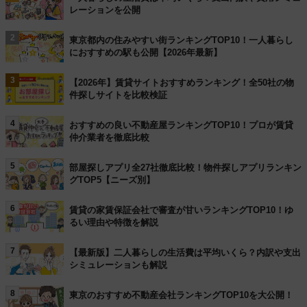
レーションを公開
2
東京都内の住みやすい街ランキングTOP10！一人暮らし
におすすめの駅も公開【2026年最新】
3
【2026年】賃貸サイトおすすめランキング！全50社の物
件探しサイトを比較検証
4
おすすめの良い不動産屋ランキングTOP10！プロが賃貸
仲介業者を徹底比較
5
部屋探しアプリ全27社徹底比較！物件探しアプリランキン
グTOP5【ニーズ別】
6
賃貸の家賃保証会社で審査が甘いランキングTOP10！ゆ
るい理由や特徴を解説
7
【最新版】二人暮らしの生活費は平均いくら？内訳や支出
シミュレーションも解説
8
東京のおすすめ不動産会社ランキングTOP10を大公開！