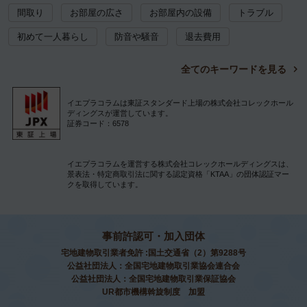
間取り
お部屋の広さ
お部屋内の設備
トラブル
初めて一人暮らし
防音や騒音
退去費用
全てのキーワードを見る
イエプラコラムは東証スタンダード上場の株式会社コレックホール
ディングスが運営しています。
証券コード：6578
イエプラコラムを運営する株式会社コレックホールディングスは、
景表法・特定商取引法に関する認定資格「KTAA」の団体認証マー
クを取得しています。
事前許認可・加入団体
宅地建物取引業者免許 :国土交通省（2）第9288号
公益社団法人：全国宅地建物取引業協会連合会
公益社団法人：全国宅地建物取引業保証協会
UR都市機構斡旋制度 加盟