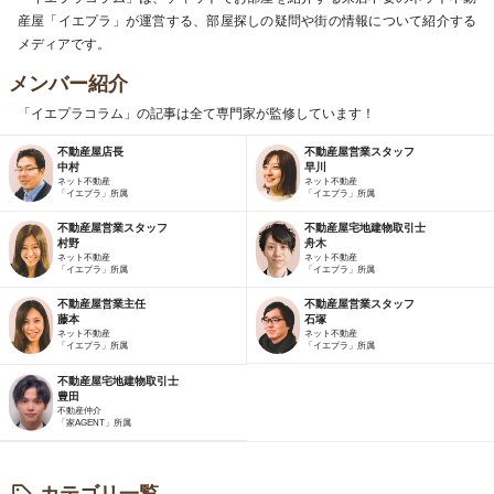
産屋「イエプラ」が運営する、部屋探しの疑問や街の情報について紹介する
メディアです。
メンバー紹介
「イエプラコラム」の記事は全て専門家が監修しています！
不動産屋店長
不動産屋営業スタッフ
中村
早川
ネット不動産
ネット不動産
「イエプラ」所属
「イエプラ」所属
不動産屋営業スタッフ
不動産屋宅地建物取引士
村野
舟木
ネット不動産
ネット不動産
「イエプラ」所属
「イエプラ」所属
不動産屋営業主任
不動産屋営業スタッフ
藤本
石塚
ネット不動産
ネット不動産
「イエプラ」所属
「イエプラ」所属
不動産屋宅地建物取引士
豊田
不動産仲介
「家AGENT」所属
カテゴリ一覧