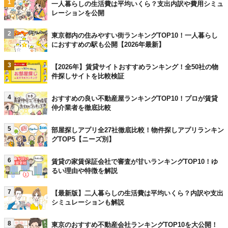
1
一人暮らしの生活費は平均いくら？支出内訳や費用シミュ
レーションを公開
2
東京都内の住みやすい街ランキングTOP10！一人暮らし
におすすめの駅も公開【2026年最新】
3
【2026年】賃貸サイトおすすめランキング！全50社の物
件探しサイトを比較検証
4
おすすめの良い不動産屋ランキングTOP10！プロが賃貸
仲介業者を徹底比較
5
部屋探しアプリ全27社徹底比較！物件探しアプリランキン
グTOP5【ニーズ別】
6
賃貸の家賃保証会社で審査が甘いランキングTOP10！ゆ
るい理由や特徴を解説
7
【最新版】二人暮らしの生活費は平均いくら？内訳や支出
シミュレーションも解説
8
東京のおすすめ不動産会社ランキングTOP10を大公開！