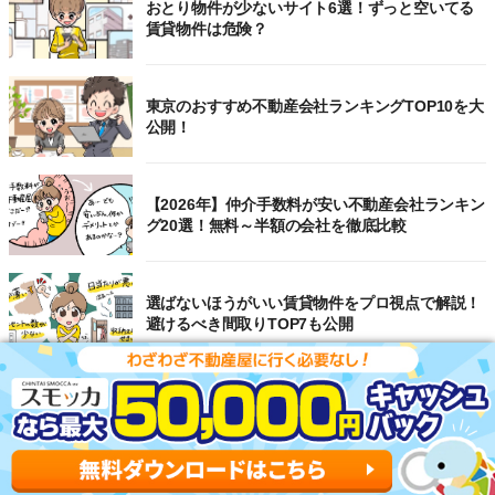
おとり物件が少ないサイト6選！ずっと空いてる
賃貸物件は危険？
東京のおすすめ不動産会社ランキングTOP10を大
公開！
【2026年】仲介手数料が安い不動産会社ランキン
グ20選！無料～半額の会社を徹底比較
選ばないほうがいい賃貸物件をプロ視点で解説！
避けるべき間取りTOP7も公開
【2026年】賃貸サイトおすすめランキング！全
50社の物件探しサイトを比較検証