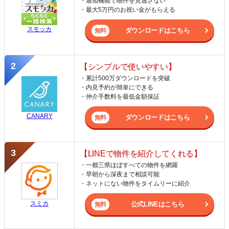
・通知機能で物件を見逃さない
・最大5万円のお祝い金がもらえる
スモッカ
ダウンロードはこちら
【シンプルで使いやすい】
・累計500万ダウンロードを突破
・内見予約が簡単にできる
・仲介手数料を最低金額保証
CANARY
ダウンロードはこちら
【LINEで物件を紹介してくれる】
・一都三県ほぼすべての物件を網羅
・早朝から深夜まで相談可能
・ネットにない物件をタイムリーに紹介
スミカ
公式LINEはこちら