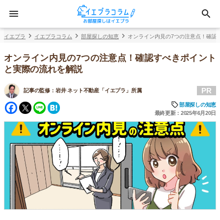
イエプラ
イエプラコラム
部屋探しの知恵
オンライン内見の7つの注意点！確認
オンライン内見の7つの注意点！確認すべきポイント
と実際の流れを解説
PR
記事の監修：
岩井 ネット不動産「イエプラ」所属
Facebook
Twitter
Line
Hatena
部屋探しの知恵
最終更新：2025年6月20日