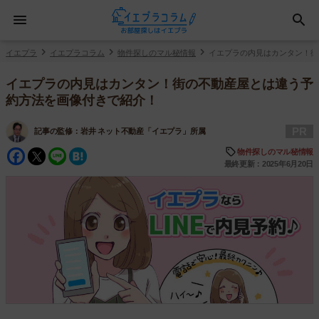
イエプラ
イエプラコラム
物件探しのマル秘情報
イエプラの内見はカンタン！街
イエプラの内見はカンタン！街の不動産屋とは違う予
約方法を画像付きで紹介！
PR
記事の監修：
岩井 ネット不動産「イエプラ」所属
Facebook
Twitter
Line
Hatena
物件探しのマル秘情報
最終更新：2025年6月20日