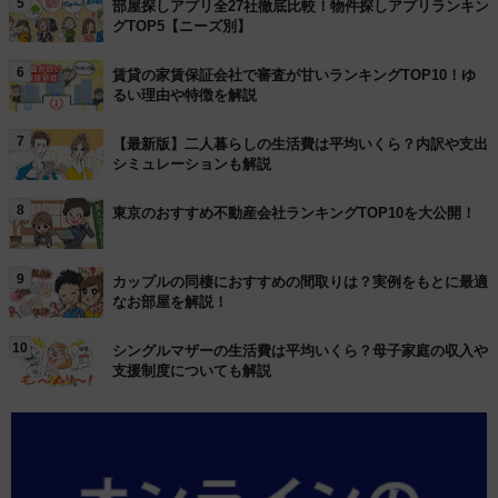
5
部屋探しアプリ全27社徹底比較！物件探しアプリランキン
グTOP5【ニーズ別】
6
賃貸の家賃保証会社で審査が甘いランキングTOP10！ゆ
るい理由や特徴を解説
7
【最新版】二人暮らしの生活費は平均いくら？内訳や支出
シミュレーションも解説
8
東京のおすすめ不動産会社ランキングTOP10を大公開！
9
カップルの同棲におすすめの間取りは？実例をもとに最適
なお部屋を解説！
10
シングルマザーの生活費は平均いくら？母子家庭の収入や
支援制度についても解説