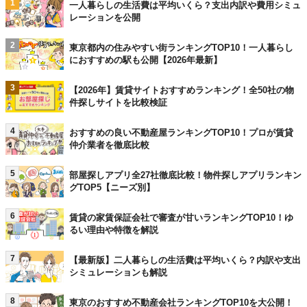
1
一人暮らしの生活費は平均いくら？支出内訳や費用シミュ
レーションを公開
2
東京都内の住みやすい街ランキングTOP10！一人暮らし
におすすめの駅も公開【2026年最新】
3
【2026年】賃貸サイトおすすめランキング！全50社の物
件探しサイトを比較検証
4
おすすめの良い不動産屋ランキングTOP10！プロが賃貸
仲介業者を徹底比較
5
部屋探しアプリ全27社徹底比較！物件探しアプリランキン
グTOP5【ニーズ別】
6
賃貸の家賃保証会社で審査が甘いランキングTOP10！ゆ
るい理由や特徴を解説
7
【最新版】二人暮らしの生活費は平均いくら？内訳や支出
シミュレーションも解説
8
東京のおすすめ不動産会社ランキングTOP10を大公開！