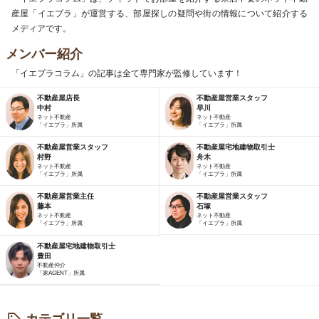
産屋「イエプラ」が運営する、部屋探しの疑問や街の情報について紹介する
メディアです。
メンバー紹介
「イエプラコラム」の記事は全て専門家が監修しています！
不動産屋店長
不動産屋営業スタッフ
中村
早川
ネット不動産
ネット不動産
「イエプラ」所属
「イエプラ」所属
不動産屋営業スタッフ
不動産屋宅地建物取引士
村野
舟木
ネット不動産
ネット不動産
「イエプラ」所属
「イエプラ」所属
不動産屋営業主任
不動産屋営業スタッフ
藤本
石塚
ネット不動産
ネット不動産
「イエプラ」所属
「イエプラ」所属
不動産屋宅地建物取引士
豊田
不動産仲介
「家AGENT」所属
カテゴリ一覧