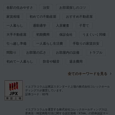
各駅の住みやすさ
治安
お部屋探しのコツ
家賃相場
初めての不動産屋
おすすめ不動産屋
一人暮らし
通勤通学
入居審査
子育て
大手不動産屋
初期費用
保証会社
うまくいく同棲
引っ越し準備
一人暮らし生活費
手取りの家賃目安
間取り
お部屋の広さ
お部屋内の設備
トラブル
初めて一人暮らし
防音や騒音
退去費用
全てのキーワードを見る
イエプラコラムは東証スタンダード上場の株式会社コレックホール
ディングスが運営しています。
証券コード：6578
イエプラコラムを運営する株式会社コレックホールディングスは、
景表法・特定商取引法に関する認定資格「KTAA」の団体認証マー