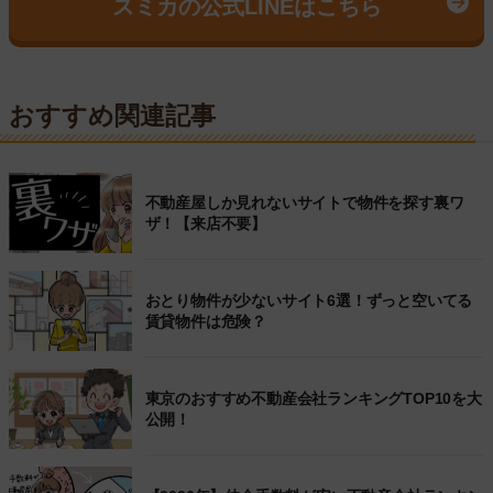
スミカの公式LINEはこちら
おすすめ関連記事
不動産屋しか見れないサイトで物件を探す裏ワ
ザ！【来店不要】
おとり物件が少ないサイト6選！ずっと空いてる
賃貸物件は危険？
東京のおすすめ不動産会社ランキングTOP10を大
公開！