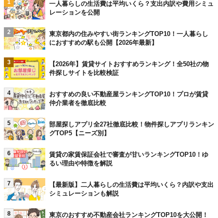
1
一人暮らしの生活費は平均いくら？支出内訳や費用シミュ
レーションを公開
2
東京都内の住みやすい街ランキングTOP10！一人暮らし
におすすめの駅も公開【2026年最新】
3
【2026年】賃貸サイトおすすめランキング！全50社の物
件探しサイトを比較検証
4
おすすめの良い不動産屋ランキングTOP10！プロが賃貸
仲介業者を徹底比較
5
部屋探しアプリ全27社徹底比較！物件探しアプリランキン
グTOP5【ニーズ別】
6
賃貸の家賃保証会社で審査が甘いランキングTOP10！ゆ
るい理由や特徴を解説
7
【最新版】二人暮らしの生活費は平均いくら？内訳や支出
シミュレーションも解説
8
東京のおすすめ不動産会社ランキングTOP10を大公開！