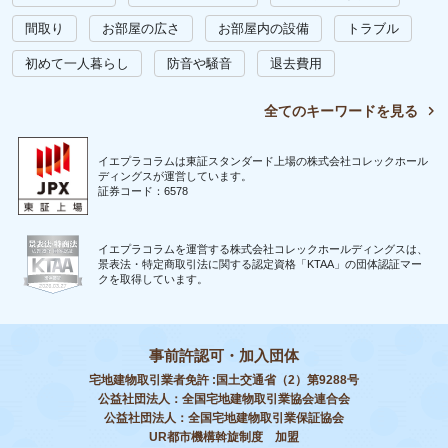
間取り
お部屋の広さ
お部屋内の設備
トラブル
初めて一人暮らし
防音や騒音
退去費用
全てのキーワードを見る
イエプラコラムは東証スタンダード上場の株式会社コレックホール
ディングスが運営しています。
証券コード：6578
イエプラコラムを運営する株式会社コレックホールディングスは、
景表法・特定商取引法に関する認定資格「KTAA」の団体認証マー
クを取得しています。
事前許認可・加入団体
宅地建物取引業者免許 :国土交通省（2）第9288号
公益社団法人：全国宅地建物取引業協会連合会
公益社団法人：全国宅地建物取引業保証協会
UR都市機構斡旋制度 加盟