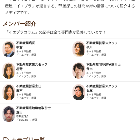
産屋「イエプラ」が運営する、部屋探しの疑問や街の情報について紹介する
メディアです。
メンバー紹介
「イエプラコラム」の記事は全て専門家が監修しています！
不動産屋店長
不動産屋営業スタッフ
中村
早川
ネット不動産
ネット不動産
「イエプラ」所属
「イエプラ」所属
不動産屋営業スタッフ
不動産屋宅地建物取引士
村野
舟木
ネット不動産
ネット不動産
「イエプラ」所属
「イエプラ」所属
不動産屋営業主任
不動産屋営業スタッフ
藤本
石塚
ネット不動産
ネット不動産
「イエプラ」所属
「イエプラ」所属
不動産屋宅地建物取引士
豊田
不動産仲介
「家AGENT」所属
カテゴリ一覧