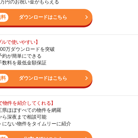
単にできる
地
最低金額保証
駅
ダウンロードはこちら
を紹介してくれる】
すべての物件を網羅
1
まで相談可能
物件をタイムリーに紹介
2
公式LINEはこちら
3
4
5
かし、一人暮らしからファミリー世帯まで幅広い世帯の
6