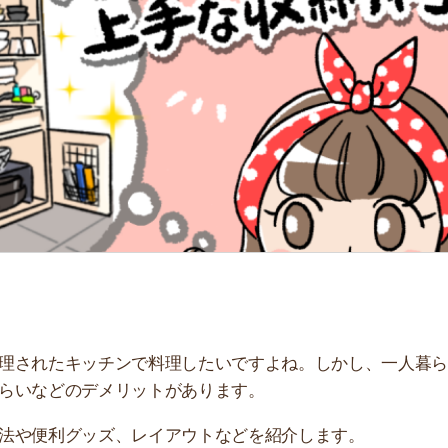
「
お
不
部
紹
メ
「
門
たキッチンで料理したいですよね。しかし、一人暮らし用
どのデメリットがあります。
利グッズ、レイアウトなどを紹介します。
すすめです。550万件以上の物件から、理想のお部屋を探