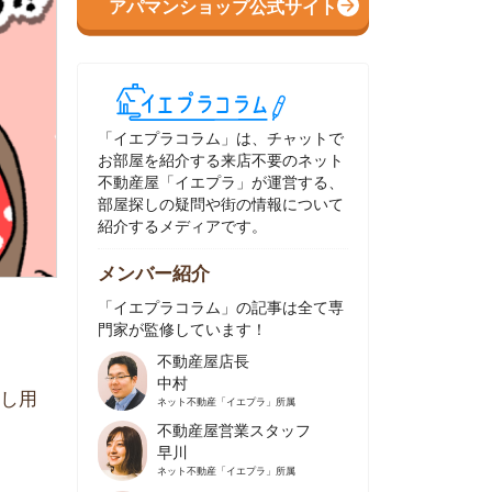
イエプラコラム」は、チャットで
部屋を紹介する来店不要のネット
動産屋「イエプラ」が運営する、
屋探しの疑問や街の情報について
介するメディアです。
ンバー紹介
イエプラコラム」の記事は全て専
家が監修しています！
不動産屋店長
中村
ネット不動産
「イエプラ」所属
不動産屋営業スタッフ
早川
ネット不動産
「イエプラ」所属
不動産屋営業スタッフ
村野
ネット不動産
「イエプラ」所属
不動産屋宅地建物取引士
舟木
ネット不動産
「イエプラ」所属