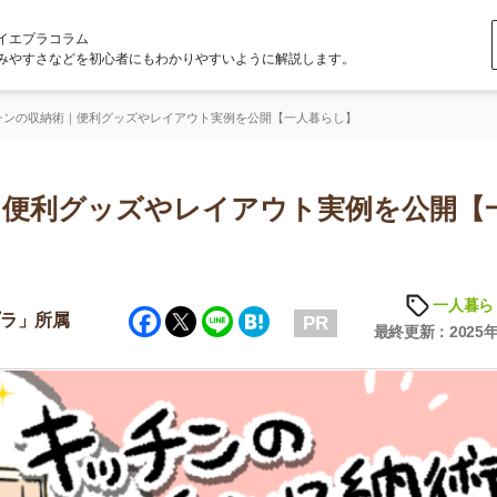
ラム
どを初心者にもわかりやすいように解説します。
術｜便利グッズやレイアウト実例を公開【一人暮らし】
利グッズやレイアウト実例を公開【一人
一人暮らしの知識
Facebook
Twitter
Line
Hatena
属
PR
最終更新：2025年6月23日
店舗
ア