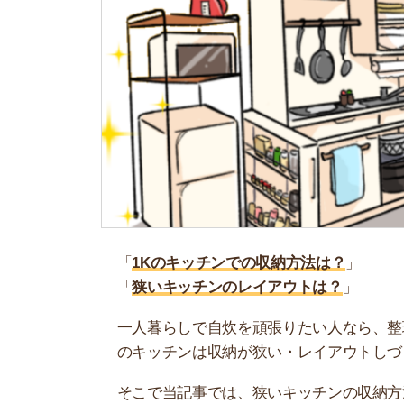
「
1Kのキッチンでの収納方法は？
」
「
狭いキッチンのレイアウトは？
」
一人暮らしで自炊を頑張りたい人なら、整理され
のキッチンは収納が狭い・レイアウトしづらいな
そこで当記事では、狭いキッチンの収納方法や便
お部屋探しに困っている人は、「
スモッカ
」がお
せるのでぜひ利用してみましょう。