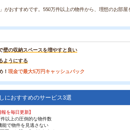
収納スペースを増やすと良い
にする
金で最大5万円キャッシュバック
すすめのサービス3選
街
日更新】
一
上の圧倒的な物件数
同
件を見逃さない
お祝い金がもらえる
家
部
ダウンロードはこちら
物
大
エ
いやすい】
引
ダウンロードを突破
シ