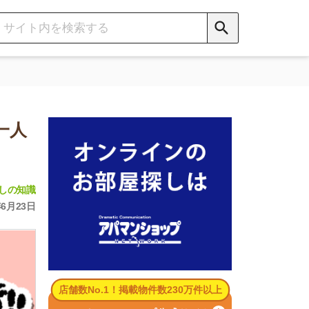
数No.1！掲載物件数230万件以上
パマンショップ公式サイト