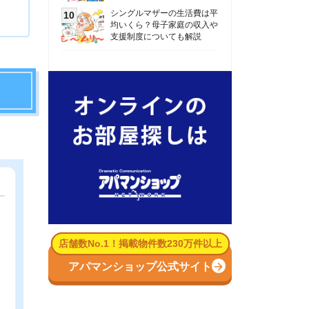
数No.1！掲載物件数230万件以上
パマンショップ公式サイト