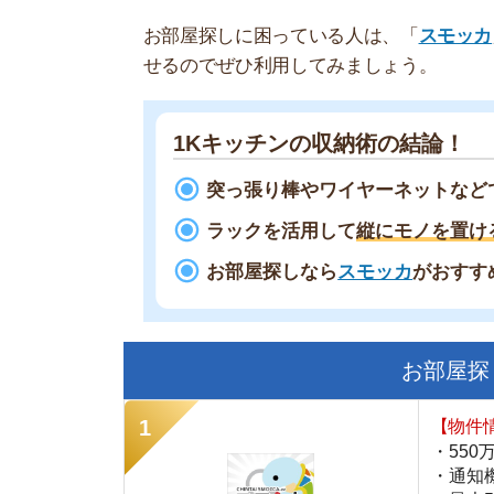
1Kキッチンの収納術の結論！
突っ張り棒やワイヤーネットなどで
壁の
ラックを活用して
縦にモノを置けるよう
お部屋探しなら
スモッカ
がおすすめ！
現
お部屋探しにお
【物件情報を毎
・550万件以
・通知機能で物
・最大5万円の
スモッカ
【シンプルで使
・累計500万