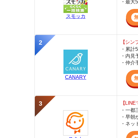
・内見予約が簡
・仲介手数料を
CANARY
【LINEで物件
・一都三県ほぼ
・早朝から深夜
・ネットにない
スミカ
監修
岩井 勇太
ファイナンシャル・プランナー
宅地建物取引士
日本FP協会認定のFP。お金に関する知識を活