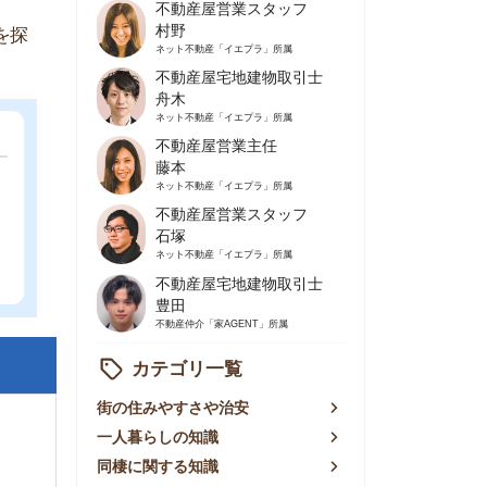
不動産屋営業主任
藤本
ネット不動産
「イエプラ」所属
不動産屋営業スタッフ
石塚
ネット不動産
「イエプラ」所属
不動産屋宅地建物取引士
豊田
不動産仲介
「家AGENT」所属
カテゴリ一覧
の住みやすさや治安
人暮らしの知識
棲に関する知識
賃やお金のこと
屋探しの知恵
件探しのマル秘情報
手不動産屋の評判
リアごとの家賃
っ越しの知識
ェアハウスの知識