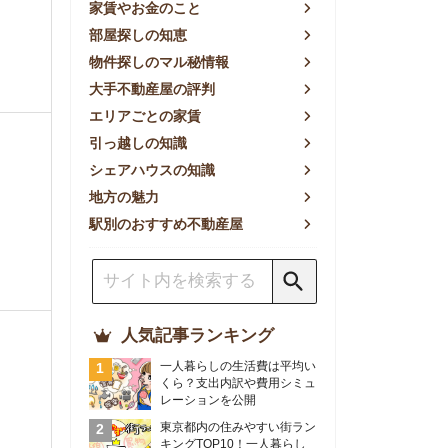
方の魅力
別のおすすめ不動産屋
人気記事ランキング
一人暮らしの生活費は平均い
くら？支出内訳や費用シミュ
レーションを公開
東京都内の住みやすい街ラン
キングTOP10！一人暮らし
におすすめの駅も公開
【2026年最新】
【2026年】賃貸サイトおす
すめランキング！全50社の
物件探しサイトを比較検証
おすすめの良い不動産屋ラン
キングTOP10！プロが賃貸
仲介業者を徹底比較
部屋探しアプリ全27社徹底
比較！物件探しアプリランキ
ングTOP5【ニーズ別】
賃貸の家賃保証会社で審査が