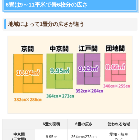
6畳は9～11平米で畳6枚分の広さ
地域によって1畳分の広さが違う
6畳の面積
6畳の広さ
使われる地域
中京間
愛知・岐阜
9.95㎡
364cm×273cm
(三六間)
など