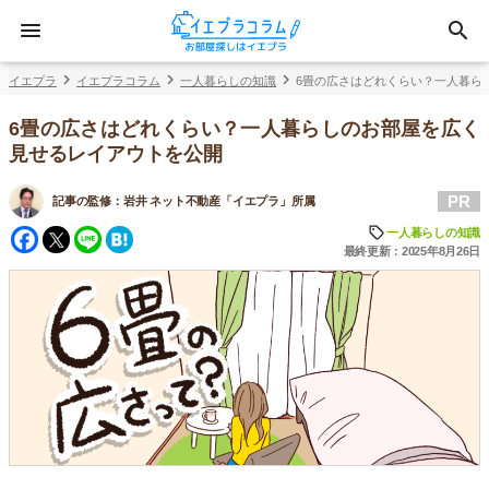
イエプラ
イエプラコラム
一人暮らしの知識
6畳の広さはどれくらい？一人暮ら
6畳の広さはどれくらい？一人暮らしのお部屋を広く
見せるレイアウトを公開
PR
記事の監修：
岩井 ネット不動産「イエプラ」所属
Facebook
Twitter
Line
Hatena
一人暮らしの知識
最終更新：2025年8月26日