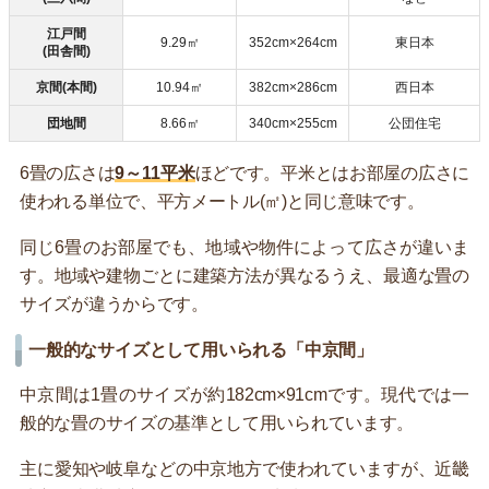
江戸間
9.29㎡
352cm×264cm
東日本
(田舎間)
京間(本間)
10.94㎡
382cm×286cm
西日本
団地間
8.66㎡
340cm×255cm
公団住宅
6畳の広さは
9～11平米
ほどです。平米とはお部屋の広さに
使われる単位で、平方メートル(㎡)と同じ意味です。
同じ6畳のお部屋でも、地域や物件によって広さが違いま
す。地域や建物ごとに建築方法が異なるうえ、最適な畳の
サイズが違うからです。
一般的なサイズとして用いられる「中京間」
中京間は1畳のサイズが約182cm×91cmです。現代では一
般的な畳のサイズの基準として用いられています。
主に愛知や岐阜などの中京地方で使われていますが、近畿