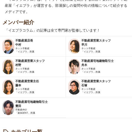
産屋「イエプラ」が運営する、部屋探しの疑問や街の情報について紹介する
メディアです。
メンバー紹介
「イエプラコラム」の記事は全て専門家が監修しています！
不動産屋店長
不動産屋営業スタッフ
中村
早川
ネット不動産
ネット不動産
「イエプラ」所属
「イエプラ」所属
不動産屋営業スタッフ
不動産屋宅地建物取引士
村野
舟木
ネット不動産
ネット不動産
「イエプラ」所属
「イエプラ」所属
不動産屋営業主任
不動産屋営業スタッフ
藤本
石塚
ネット不動産
ネット不動産
「イエプラ」所属
「イエプラ」所属
不動産屋宅地建物取引士
豊田
不動産仲介
「家AGENT」所属
カテゴリ一覧