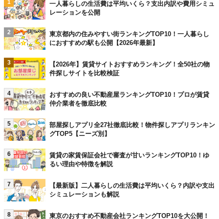
1
一人暮らしの生活費は平均いくら？支出内訳や費用シミュ
レーションを公開
2
東京都内の住みやすい街ランキングTOP10！一人暮らし
におすすめの駅も公開【2026年最新】
3
【2026年】賃貸サイトおすすめランキング！全50社の物
件探しサイトを比較検証
4
おすすめの良い不動産屋ランキングTOP10！プロが賃貸
仲介業者を徹底比較
5
部屋探しアプリ全27社徹底比較！物件探しアプリランキン
グTOP5【ニーズ別】
6
賃貸の家賃保証会社で審査が甘いランキングTOP10！ゆ
るい理由や特徴を解説
7
【最新版】二人暮らしの生活費は平均いくら？内訳や支出
シミュレーションも解説
8
東京のおすすめ不動産会社ランキングTOP10を大公開！