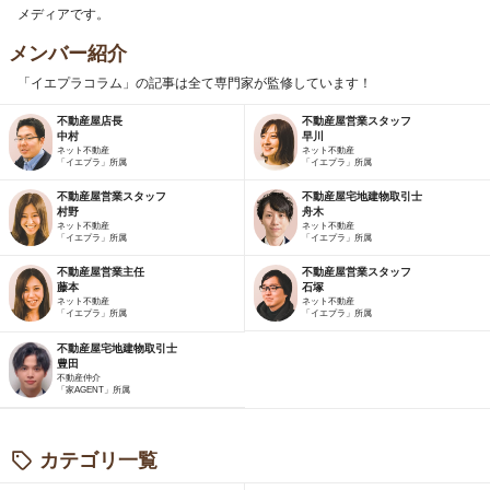
メディアです。
メンバー紹介
「イエプラコラム」の記事は全て専門家が監修しています！
不動産屋店長
不動産屋営業スタッフ
中村
早川
ネット不動産
ネット不動産
「イエプラ」所属
「イエプラ」所属
不動産屋営業スタッフ
不動産屋宅地建物取引士
村野
舟木
ネット不動産
ネット不動産
「イエプラ」所属
「イエプラ」所属
不動産屋営業主任
不動産屋営業スタッフ
藤本
石塚
ネット不動産
ネット不動産
「イエプラ」所属
「イエプラ」所属
不動産屋宅地建物取引士
豊田
不動産仲介
「家AGENT」所属
カテゴリ一覧