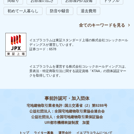
間取り
お部屋の広さ
お部屋内の設備
トラブル
初めて一人暮らし
防音や騒音
退去費用
全てのキーワードを見る
イエプラコラムは東証スタンダード上場の株式会社コレックホール
ディングスが運営しています。
証券コード：6578
イエプラコラムを運営する株式会社コレックホールディングスは、
景表法・特定商取引法に関する認定資格「KTAA」の団体認証マー
クを取得しています。
事前許認可・加入団体
宅地建物取引業者免許 :国土交通省（2）第9288号
公益社団法人：全国宅地建物取引業協会連合会
公益社団法人：全国宅地建物取引業保証協会
UR都市機構斡旋制度 加盟
トップ
ライター募集
運営会社
イエプラコラムについて