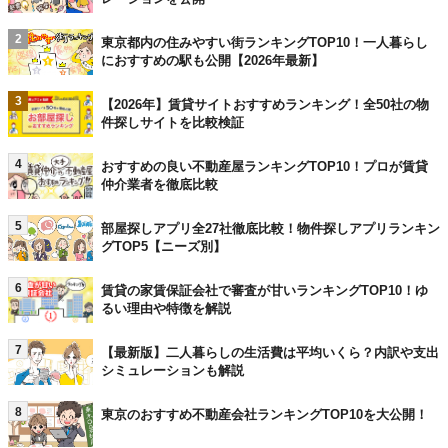
2
東京都内の住みやすい街ランキングTOP10！一人暮らし
におすすめの駅も公開【2026年最新】
3
【2026年】賃貸サイトおすすめランキング！全50社の物
件探しサイトを比較検証
4
おすすめの良い不動産屋ランキングTOP10！プロが賃貸
仲介業者を徹底比較
5
部屋探しアプリ全27社徹底比較！物件探しアプリランキン
グTOP5【ニーズ別】
6
賃貸の家賃保証会社で審査が甘いランキングTOP10！ゆ
るい理由や特徴を解説
7
【最新版】二人暮らしの生活費は平均いくら？内訳や支出
シミュレーションも解説
8
東京のおすすめ不動産会社ランキングTOP10を大公開！