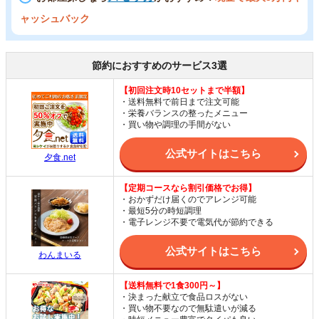
ャッシュバック
節約におすすめのサービス3選
【初回注文時10セットまで半額】
・送料無料で前日まで注文可能
・栄養バランスの整ったメニュー
・買い物や調理の手間がない
公式サイトはこちら
夕食.net
【定期コースなら割引価格でお得】
・おかずだけ届くのでアレンジ可能
・最短5分の時短調理
・電子レンジ不要で電気代が節約できる
公式サイトはこちら
わんまいる
【送料無料で1食300円～】
・決まった献立で食品ロスがない
・買い物不要なので無駄遣いが減る