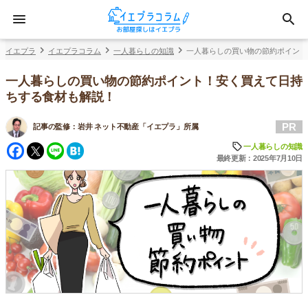
イエプラ
イエプラコラム
一人暮らしの知識
一人暮らしの買い物の節約ポイント
一人暮らしの買い物の節約ポイント！安く買えて日持
ちする食材も解説！
PR
記事の監修：
岩井 ネット不動産「イエプラ」所属
Facebook
Twitter
Line
Hatena
一人暮らしの知識
最終更新：2025年7月10日