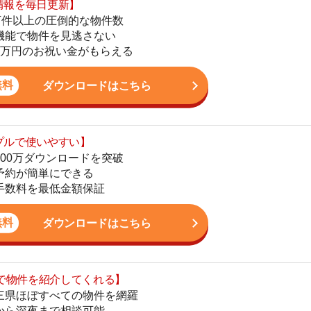
ダウンロードはこちら
いやすい】
ダウンロードを突破
単にできる
最低金額保証
ダウンロードはこちら
街
を紹介してくれる】
一
すべての物件を網羅
同
まで相談可能
家
物件をタイムリーに紹介
部
物
公式LINEはこちら
大
エ
引
シ