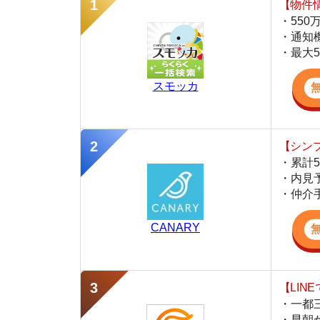
スモッカ
【シンプルで使
・累計500万
・内見予約が簡
・仲介手数料を
CANARY
【LINEで物件
・一都三県ほぼ
・早朝から深夜
・ネットにない
スミカ