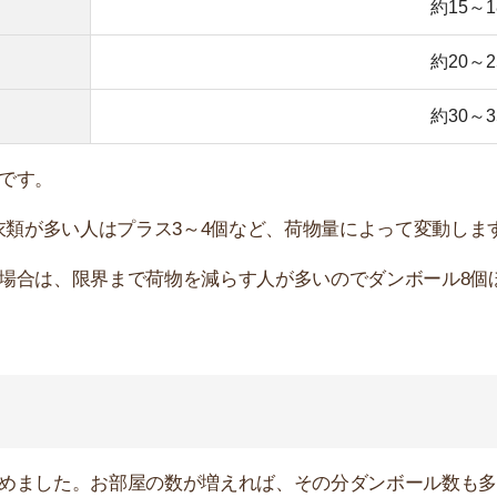
店舗
ア
た。お部屋の数が増えれば、その分ダンボール数も多くな
約10個
約15個
約15個
約20個
約25個
約30個