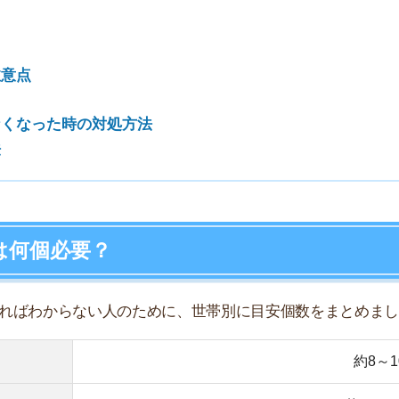
必要？
7
からない人のために、世帯別に目安個数をまとめました。
8
約8～10個
9
約15～18個
10
約20～25個
約30～35個
多い人はプラス3～4個など、荷物量によって変動します。
、限界まで荷物を減らす人が多いのでダンボール8個ほど