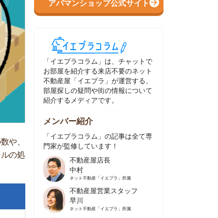
イエプラコラム」は、チャットで
部屋を紹介する来店不要のネット
動産屋「イエプラ」が運営する、
屋探しの疑問や街の情報について
介するメディアです。
ンバー紹介
イエプラコラム」の記事は全て専
家が監修しています！
不動産屋店長
中村
ネット不動産
「イエプラ」所属
不動産屋営業スタッフ
早川
ネット不動産
「イエプラ」所属
不動産屋営業スタッフ
村野
ネット不動産
「イエプラ」所属
不動産屋宅地建物取引士
舟木
ネット不動産
「イエプラ」所属