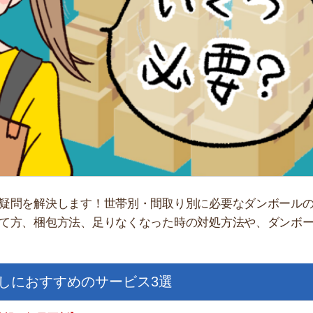
「
お
不
部
紹
メ
「
解決します！世帯別・間取り別に必要なダンボールの数や、
門
梱包方法、足りなくなった時の対処方法や、ダンボールの処
すすめのサービス3選
日更新】
上の圧倒的な物件数
件を見逃さない
お祝い金がもらえる