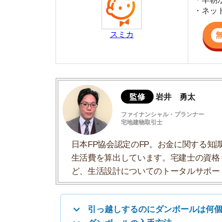
監修
岩井 勇太
ファイナンシャル・プランナー
宅地建物取引士
日本FP協会認定のFP。お金に関する知識を活
生活費を算出しています。宅建士の資格も取得
ど、生活設計についてのトータルサポートをお
引っ越しするのにダンボールは何個必要？
ダンボールの入手方法
ダンボールのサイズ目安
ダンボール以外に用意すべきもの
ダンボールの組み立て・梱包時の注意点
荷物の種類別の梱包方法
引越しの前日にダンボールが足りなくなっ
引っ越し後のダンボールの処分方法