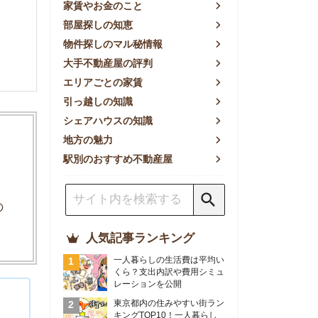
方の魅力
別のおすすめ不動産屋
人気記事ランキング
一人暮らしの生活費は平均い
くら？支出内訳や費用シミュ
レーションを公開
東京都内の住みやすい街ラン
キングTOP10！一人暮らし
におすすめの駅も公開
【2026年最新】
【2026年】賃貸サイトおす
すめランキング！全50社の
物件探しサイトを比較検証
おすすめの良い不動産屋ラン
キングTOP10！プロが賃貸
仲介業者を徹底比較
部屋探しアプリ全27社徹底
比較！物件探しアプリランキ
ングTOP5【ニーズ別】
賃貸の家賃保証会社で審査が