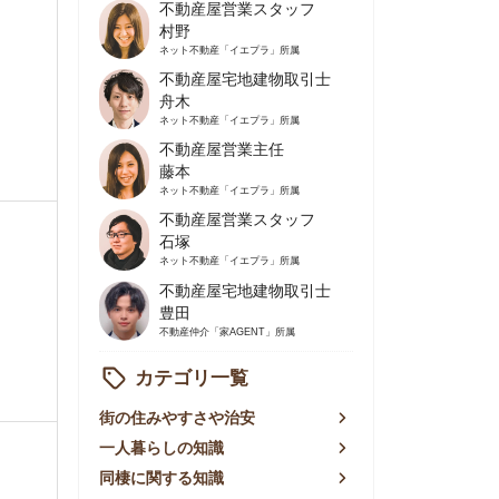
不動産屋営業主任
藤本
ネット不動産
「イエプラ」所属
不動産屋営業スタッフ
石塚
ネット不動産
「イエプラ」所属
不動産屋宅地建物取引士
豊田
不動産仲介
「家AGENT」所属
カテゴリ一覧
の住みやすさや治安
人暮らしの知識
棲に関する知識
賃やお金のこと
屋探しの知恵
件探しのマル秘情報
手不動産屋の評判
リアごとの家賃
っ越しの知識
ェアハウスの知識