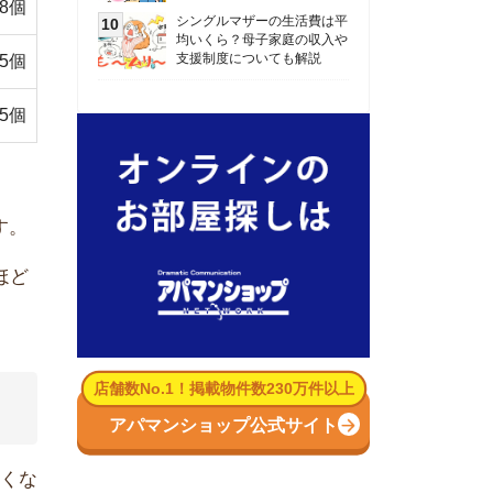
数No.1！掲載物件数230万件以上
パマンショップ公式サイト