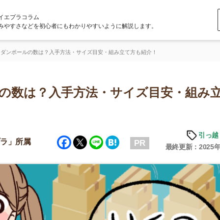
ラム
どを初心者にもわかりやすいように解説します。
の数は？入手方法・サイズ目安・組み立て方も紹介！
は？入手方法・サイズ目安・組み立て
引っ越しの知識
Facebook
Twitter
Line
Hatena
属
PR
最終更新：2025年6月20日
店舗
ア