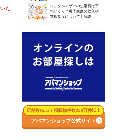
数No.1！掲載物件数230万件以上
パマンショップ公式サイト