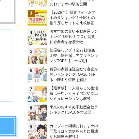
甘いランキングTOP10！ゆ
るい理由や特徴を解説
【最新版】二人暮らしの生活
費は平均いくら？内訳や支出
シミュレーションも解説
東京のおすすめ不動産会社ラ
ンキングTOP10を大公開！
カップルの同棲におすすめの
間取りは？実例をもとに最適
なお部屋を解説！
シングルマザーの生活費は平
均いくら？母子家庭の収入や
支援制度についても解説