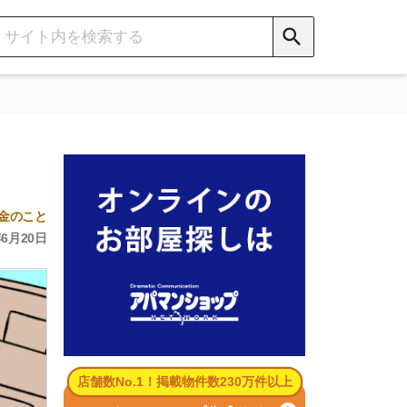
数No.1！掲載物件数230万件以上
パマンショップ公式サイト