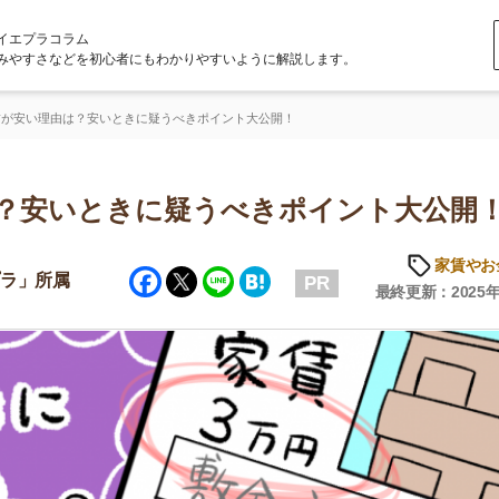
ラム
どを初心者にもわかりやすいように解説します。
は？安いときに疑うべきポイント大公開！
いときに疑うべきポイント大公開！
家賃やお金のこと
Facebook
Twitter
Line
Hatena
属
PR
最終更新：2025年6月20日
店舗
ア