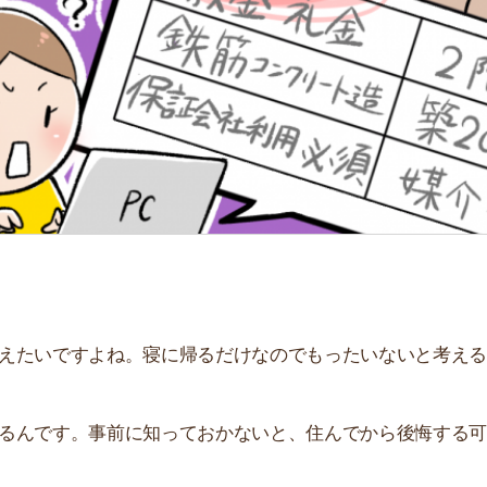
「
お
不
部
紹
メ
「
門
ですよね。寝に帰るだけなのでもったいないと考える人も
す。事前に知っておかないと、住んでから後悔する可能性
理由を解説します。家賃が安いお部屋を探したい人は、ぜ
すすめのサービス3選