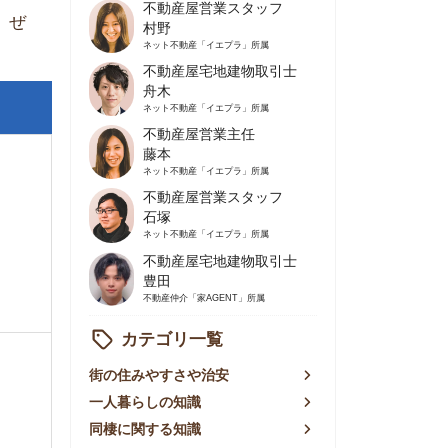
不動産屋営業主任
藤本
ネット不動産
「イエプラ」所属
不動産屋営業スタッフ
石塚
ネット不動産
「イエプラ」所属
不動産屋宅地建物取引士
豊田
不動産仲介
「家AGENT」所属
カテゴリ一覧
の住みやすさや治安
人暮らしの知識
棲に関する知識
賃やお金のこと
屋探しの知恵
件探しのマル秘情報
手不動産屋の評判
リアごとの家賃
っ越しの知識
ェアハウスの知識