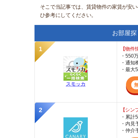
【物件情報を毎
・550万件以
・通知機能で物
・最大5万円の
スモッカ
【シンプルで使
・累計500万
・内見予約が簡
・仲介手数料を
CANARY
【LINEで物件
・一都三県ほぼ
・早朝から深夜
・ネットにない