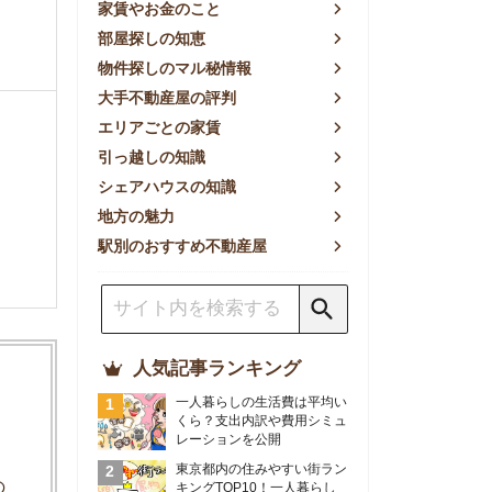
方の魅力
別のおすすめ不動産屋
人気記事ランキング
一人暮らしの生活費は平均い
くら？支出内訳や費用シミュ
レーションを公開
東京都内の住みやすい街ラン
キングTOP10！一人暮らし
におすすめの駅も公開
【2026年最新】
【2026年】賃貸サイトおす
すめランキング！全50社の
物件探しサイトを比較検証
おすすめの良い不動産屋ラン
キングTOP10！プロが賃貸
仲介業者を徹底比較
部屋探しアプリ全27社徹底
比較！物件探しアプリランキ
ングTOP5【ニーズ別】
賃貸の家賃保証会社で審査が