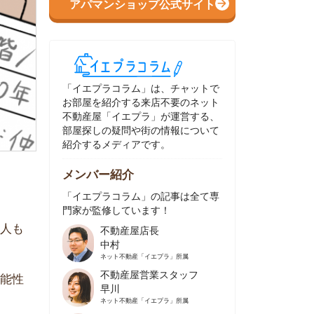
イエプラコラム」は、チャットで
部屋を紹介する来店不要のネット
動産屋「イエプラ」が運営する、
屋探しの疑問や街の情報について
介するメディアです。
ンバー紹介
イエプラコラム」の記事は全て専
家が監修しています！
不動産屋店長
中村
ネット不動産
「イエプラ」所属
不動産屋営業スタッフ
早川
ネット不動産
「イエプラ」所属
不動産屋営業スタッフ
村野
ネット不動産
「イエプラ」所属
不動産屋宅地建物取引士
舟木
ネット不動産
「イエプラ」所属