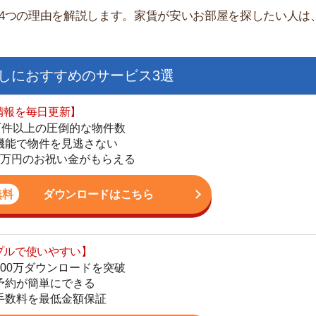
日更新】
上の圧倒的な物件数
件を見逃さない
お祝い金がもらえる
ダウンロードはこちら
いやすい】
街
ダウンロードを突破
単にできる
一
最低金額保証
同
家
ダウンロードはこちら
部
物
大
を紹介してくれる】
エ
すべての物件を網羅
引
まで相談可能
シ
物件をタイムリーに紹介