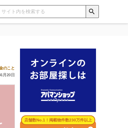
数No.1！掲載物件数230万件以上
パマンショップ公式サイト