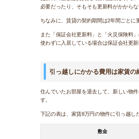
敷金
礼金
仲介手数料
保証会社利用料
火災保険料
鍵交換費用
前家賃
引っ越し代
合計
敷金、礼金などの賃貸契約の初期費用は、引っ越
の閑散期である5～9月ならば、敷金や礼金がかか