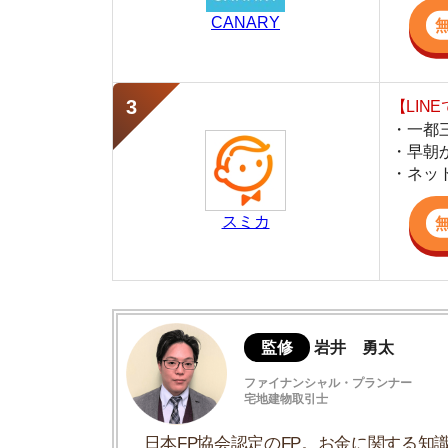
スミカ
監修
岩井 勇太
ファイナンシャル・プランナー
宅地建物取引士
日本FP協会認定のFP。お金に関する知識を活
生活費を算出しています。宅建士の資格も取得
ど、生活設計についてのトータルサポートをお
賃貸契約は更新するほうが引っ越しよりも
安い家賃の物件に引っ越す場合のシミュレ
賃貸の契約は更新時期以外でも解約できる
更新時に賃料の減額交渉を成功させる3つ