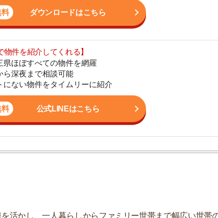
地
公式LINEはこちら
駅
1
2
かし、一人暮らしからファミリー世帯まで幅広い世帯の
しており、お客様の収入に見合った家賃を提案するな
3
こなっています。
4
安く済む
ーション
5
ことが多い
のポイント
6