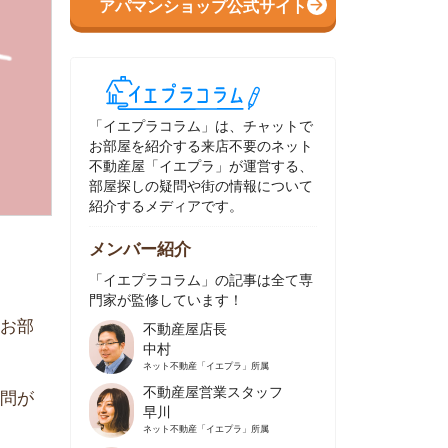
イエプラコラム」は、チャットで
部屋を紹介する来店不要のネット
動産屋「イエプラ」が運営する、
屋探しの疑問や街の情報について
介するメディアです。
ンバー紹介
イエプラコラム」の記事は全て専
家が監修しています！
不動産屋店長
中村
ネット不動産
「イエプラ」所属
不動産屋営業スタッフ
早川
ネット不動産
「イエプラ」所属
不動産屋営業スタッフ
村野
ネット不動産
「イエプラ」所属
不動産屋宅地建物取引士
舟木
ネット不動産
「イエプラ」所属