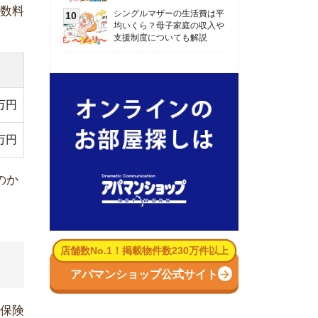
数No.1！掲載物件数230万件以上
パマンショップ公式サイト