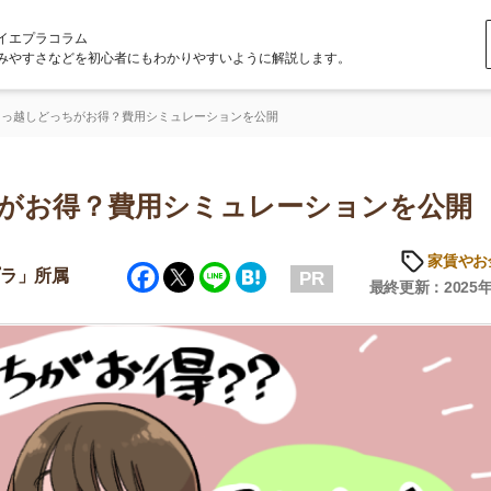
ラム
どを初心者にもわかりやすいように解説します。
ちがお得？費用シミュレーションを公開
得？費用シミュレーションを公開
家賃やお金のこと
Facebook
Twitter
Line
Hatena
属
PR
最終更新：2025年6月20日
店舗
ア