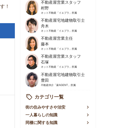
不動産屋営業主任
藤本
ネット不動産
「イエプラ」所属
不動産屋営業スタッフ
石塚
ネット不動産
「イエプラ」所属
不動産屋宅地建物取引士
豊田
不動産仲介
「家AGENT」所属
カテゴリ一覧
の住みやすさや治安
人暮らしの知識
棲に関する知識
賃やお金のこと
屋探しの知恵
件探しのマル秘情報
手不動産屋の評判
リアごとの家賃
っ越しの知識
ェアハウスの知識