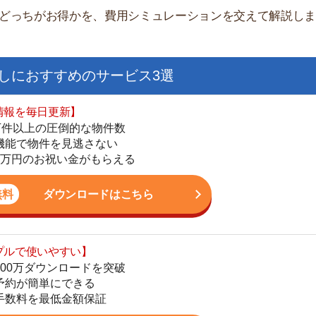
日更新】
上の圧倒的な物件数
件を見逃さない
お祝い金がもらえる
ダウンロードはこちら
いやすい】
街
ダウンロードを突破
単にできる
一
最低金額保証
同
家
ダウンロードはこちら
部
物
大
を紹介してくれる】
エ
すべての物件を網羅
引
まで相談可能
シ
物件をタイムリーに紹介