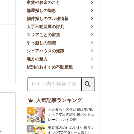
方の魅力
別のおすすめ不動産屋
人気記事ランキング
一人暮らしの生活費は平均い
くら？支出内訳や費用シミュ
レーションを公開
東京都内の住みやすい街ラン
キングTOP10！一人暮らし
におすすめの駅も公開
【2026年最新】
【2026年】賃貸サイトおす
すめランキング！全50社の
物件探しサイトを比較検証
おすすめの良い不動産屋ラン
キングTOP10！プロが賃貸
仲介業者を徹底比較
部屋探しアプリ全27社徹底
比較！物件探しアプリランキ
ングTOP5【ニーズ別】
賃貸の家賃保証会社で審査が