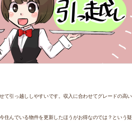
「
お
不
部
紹
メ
「
門
っ越ししやすいです。収入に合わせてグレードの高いお部
でいる物件を更新したほうがお得なのでは？という疑問が
がお得かを、費用シミュレーションを交えて解説します！
すすめのサービス3選