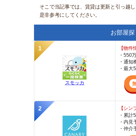
【物件情報を毎
・550万件以
・通知機能で物
・最大5万円の
スモッカ
【シンプルで使
・累計500万
・内見予約が簡
・仲介手数料を
CANARY
【LINEで物件
・一都三県ほぼ
・早朝から深夜
・ネットにない