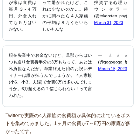
が家は食費は
って驚かれたけど、こ
投資する心理カ
毎月３-４万
れは少ないのか…。確
ウンセラー
円。外食入れ
かに調べたら４人家族
(@tokoroten_psy)
ても５万はい
の平均は８万くらいら
March 31, 2023
かない。
しいもんな
現在失業中でお金ないけど、旦那からはい
— ﾑﾑﾑ
つも通り食費折半分の3万もらって、あとは
(@gogogogo_f)
私負担なんだが。卒業終えた娘のお祝いデ
March 15, 2023
ィナーは誰が払うんでしょうか。 4人家族
(小6、小3、夫婦)で食費6万は多いんでしょ
うか。6万超えるの？信じられない！って言
われた。
Twitterで実際の4人家族の食費額が具体的に出ているポス
トを集めてみました。1ヶ月の食費が7～8万円の家庭が多
かったです。