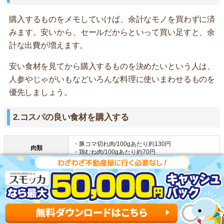
購入するものをメモしていけば、余計なモノを買わずに済
みます。安いから、セールだからといって買い足すと、余
計な出費が増えます。
安い食材を見てから購入するものを決めたいという人は、
人参やじゃがいもなどいろんな料理に使いまわせるものを
優先しましょう。
2.コスパの良い食材を購入する
・豚コマ切れ肉/100gあたり約130円
肉類
・鶏むね肉/100gあたり約70円
・鮭の切り身/1パック100～200円
魚類
・鯖の切り身/1パック約300円
・秋刀魚/1匹あたり100～200円
・キャベツ/1玉あたり約200円
・もやし/1袋10～20円
野菜・豆製品
・じゃがいも/1袋約200円