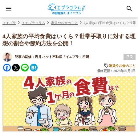
イエプラ
イエプラコラム
家賃やお金のこと
4人家族の平均食費はいくら？世帯
4人家族の平均食費はいくら？世帯手取りに対する理
想の割合や節約方法を公開！
PR
記事の監修：
岩井 ネット不動産「イエプラ」所属
Facebook
Twitter
Line
Hatena
家賃やお金のこと
最終更新：2025年10月9日