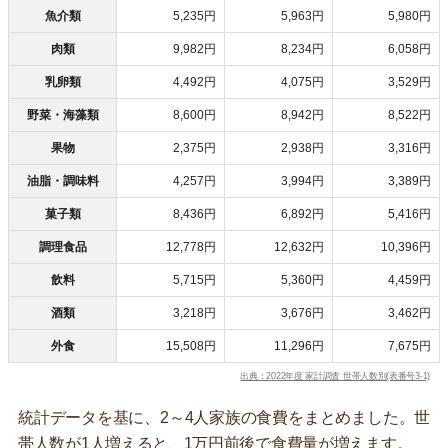
魚介類
5,235円
5,963円
5,980円
肉類
9,982円
8,234円
6,058円
乳卵類
4,492円
4,075円
3,529円
野菜・海藻類
8,600円
8,942円
8,522円
果物
2,375円
2,938円
3,316円
油脂・調味料
4,257円
3,994円
3,389円
菓子類
8,436円
6,892円
5,416円
調理食品
12,778円
12,632円
10,396円
飲料
5,715円
5,360円
4,459円
酒類
3,218円
3,676円
3,462円
外食
15,508円
11,296円
7,675円
出典：2022年度 家計調査 世帯人数別(表番号3-1)
統計データを基に、2～4人家族の食費をまとめました。世
帯人数が1人増えると、1万円前後で食費量が増えます。