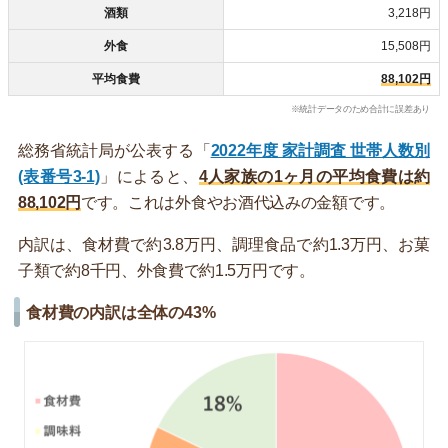
酒類
3,218円
外食
15,508円
平均食費
88,102円
※統計データのため合計に誤差あり
総務省統計局が公表する「
2022年度 家計調査 世帯人数別
(表番号3-1)
」によると、
4人家族の1ヶ月の平均食費は約
88,102円
です。これは外食やお酒代込みの金額です。
内訳は、食材費で約3.8万円、調理食品で約1.3万円、お菓
子類で約8千円、外食費で約1.5万円です。
食材費の内訳は全体の43%