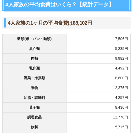
4人家族の平均食費はいくら？【統計データ】
4人家族の1ヶ月の平均食費は88,102円
穀類(米・パン・麺類)
7,506円
魚介類
5,235円
肉類
9,982円
乳卵類
4,492円
野菜・海藻類
8,600円
果物
2,375円
油脂・調味料
4,257円
菓子類
8,436円
調理食品
12,778円
飲料
5,715円