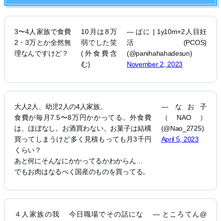
3〜4人家族で食費
10月は8万
— ぱに | 1y10m+2人目妊
2・3万とか全然無
弱でした笑
活(PCOS)
理なんですけど？
(外食費含
(@panihahahadesun)
む)
November 2, 2023
大人2人、幼児2人の4人家族。
— なお子
食費が毎月7.5〜8万円かかってる。外食費
（NAO）
は、ほぼなし。お酒買わない。お菓子は結構
(@Nao_2725)
買ってしまうけど多く見積もっても月3千円
April 5, 2023
くらい？
あと何にそんなにかかってるかわからん…
でもお肉はなるべく国産のものを買ってる。
４人家族の我
今日職場でその話にな
— ところてん@