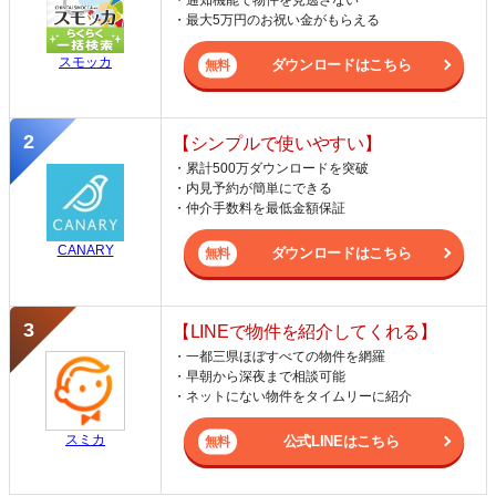
・通知機能で物件を見逃さない
・最大5万円のお祝い金がもらえる
スモッカ
ダウンロードはこちら
【シンプルで使いやすい】
・累計500万ダウンロードを突破
・内見予約が簡単にできる
・仲介手数料を最低金額保証
CANARY
ダウンロードはこちら
【LINEで物件を紹介してくれる】
・一都三県ほぼすべての物件を網羅
・早朝から深夜まで相談可能
・ネットにない物件をタイムリーに紹介
スミカ
公式LINEはこちら