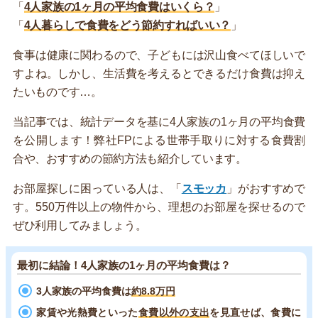
「
4人家族の1ヶ月の平均食費はいくら？
」
「
4人暮らしで食費をどう節約すればいい？
」
食事は健康に関わるので、子どもには沢山食べてほしいで
すよね。しかし、生活費を考えるとできるだけ食費は抑え
たいものです…。
当記事では、統計データを基に4人家族の1ヶ月の平均食費
を公開します！弊社FPによる世帯手取りに対する食費割
合や、おすすめの節約方法も紹介しています。
お部屋探しに困っている人は、「
スモッカ
」がおすすめで
す。550万件以上の物件から、理想のお部屋を探せるので
ぜひ利用してみましょう。
最初に結論！4人家族の1ヶ月の平均食費は？
3人家族の平均食費は
約8.8万円
家賃や光熱費といった
食費以外の支出
を見直せば、食費に