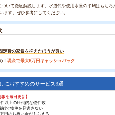
の家賃を抑えたほうが良い
金で最大5万円キャッシュバック
すすめのサービス3選
日更新】
街
上の圧倒的な物件数
一
件を見逃さない
同
お祝い金がもらえる
家
部
ダウンロードはこちら
物
大
エ
いやすい】
引
ダウンロードを突破
単にできる
シ