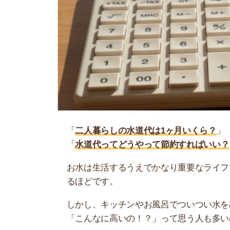
「
二人暮らしの水道代は1ヶ月いくら？
」
「
水道代ってどうやって節約すればいい？
」
お水は生活するうえでかなり重要なライフライン
るほどです。
しかし、キッチンやお風呂でついつい水を出しっ
「こんなに高いの！？」って思う人も多いはずで
当記事では、二人暮らしの1ヶ月の水道代につい
地域ごとの費用目安や節約方法も紹介しています