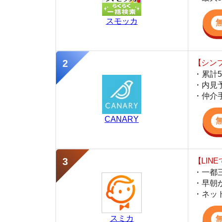
・仲介手数料を
CANARY
【LINEで物件
・一都三県ほぼ
・早朝から深夜
・ネットにない
スミカ
監修
岩井 勇太
ファイナンシャル・プランナー
宅地建物取引士
日本FP協会認定のFP。お金に関する知識を活