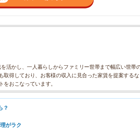
しており、お客様の収入に見合った家賃を提案するな
こなっています。
7
8
ク
9
10
ら？