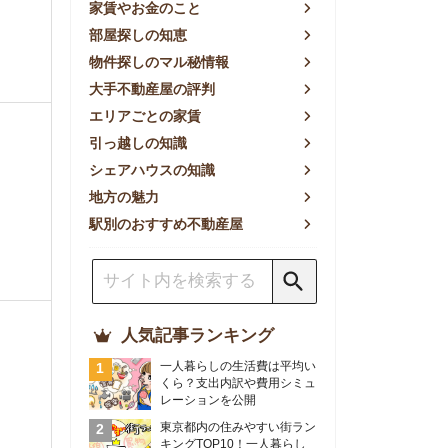
方の魅力
別のおすすめ不動産屋
人気記事ランキング
一人暮らしの生活費は平均い
くら？支出内訳や費用シミュ
レーションを公開
東京都内の住みやすい街ラン
キングTOP10！一人暮らし
におすすめの駅も公開
【2026年最新】
【2026年】賃貸サイトおす
すめランキング！全50社の
物件探しサイトを比較検証
おすすめの良い不動産屋ラン
キングTOP10！プロが賃貸
仲介業者を徹底比較
部屋探しアプリ全27社徹底
比較！物件探しアプリランキ
ングTOP5【ニーズ別】
賃貸の家賃保証会社で審査が