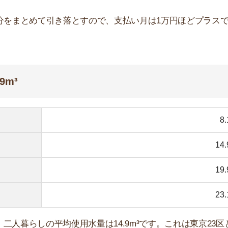
23.1m³
しの平均使用水量は14.9m³です。これは東京23区と多
使い方
使用量/人
間流しっぱなし
約12L
間流しっぱなし
約6L
間流しっぱなし
約60L
間流しっぱなし
約36L
で流しっぱなし
約90L
出典：令和2年度生活用水実態調査