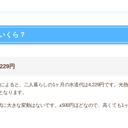
と、二人暮らしの1ヶ月の水道代は4,229円です。光熱費の
ます。
店舗
な変動はないです。±500円ほどなので、高くても1ヶ月
ア
とめて引き落とすので、支払い月は1万円ほどプラスで口
8.1m³
14.9m³
19.9m³