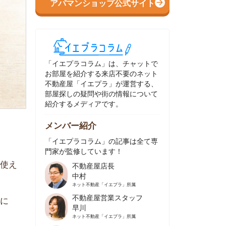
イエプラコラム」は、チャットで
部屋を紹介する来店不要のネット
動産屋「イエプラ」が運営する、
屋探しの疑問や街の情報について
介するメディアです。
ンバー紹介
イエプラコラム」の記事は全て専
家が監修しています！
不動産屋店長
中村
ネット不動産
「イエプラ」所属
不動産屋営業スタッフ
早川
ネット不動産
「イエプラ」所属
不動産屋営業スタッフ
村野
ネット不動産
「イエプラ」所属
不動産屋宅地建物取引士
舟木
ネット不動産
「イエプラ」所属