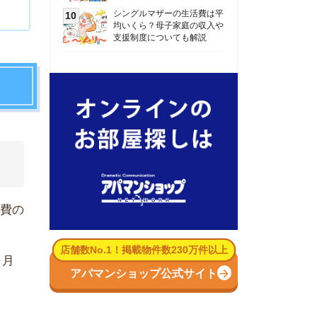
数No.1！掲載物件数230万件以上
パマンショップ公式サイト