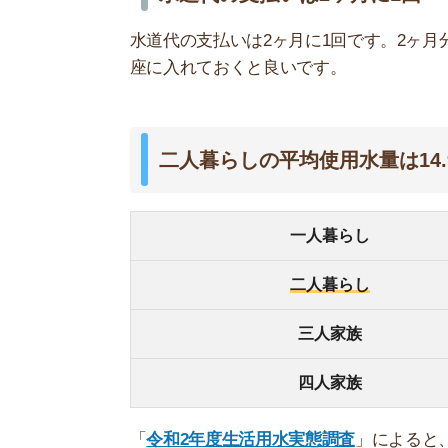
四人家族
「
令和2年度生活用水実態調査
」によると、二人暮ら
摩地区を対象にした調査結果です。
用途別使用量の目安
用途
洗面・手洗い
1分
歯みがき
30秒
食器洗い
5分
シャワー
3分
洗車
終わるま