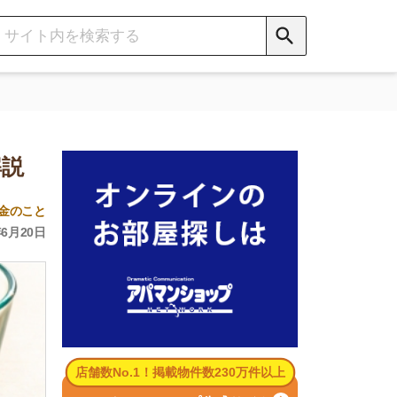
数No.1！掲載物件数230万件以上
パマンショップ公式サイト