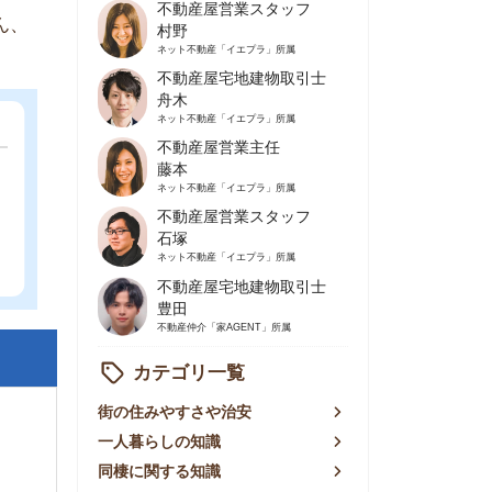
不動産屋営業主任
藤本
ネット不動産
「イエプラ」所属
不動産屋営業スタッフ
石塚
ネット不動産
「イエプラ」所属
不動産屋宅地建物取引士
豊田
不動産仲介
「家AGENT」所属
カテゴリ一覧
の住みやすさや治安
人暮らしの知識
棲に関する知識
賃やお金のこと
屋探しの知恵
件探しのマル秘情報
手不動産屋の評判
リアごとの家賃
っ越しの知識
ェアハウスの知識