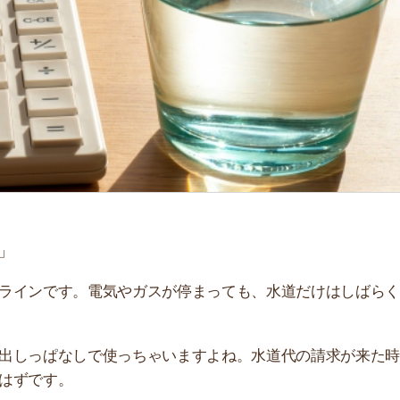
「
お
不
部
紹
メ
「
門
です。電気やガスが停まっても、水道だけはしばらく使え
ぱなしで使っちゃいますよね。水道代の請求が来た時に
す。
て徹底解説します。水道代や使用水量の平均はもちろん、
。ぜひ参考にしてください。