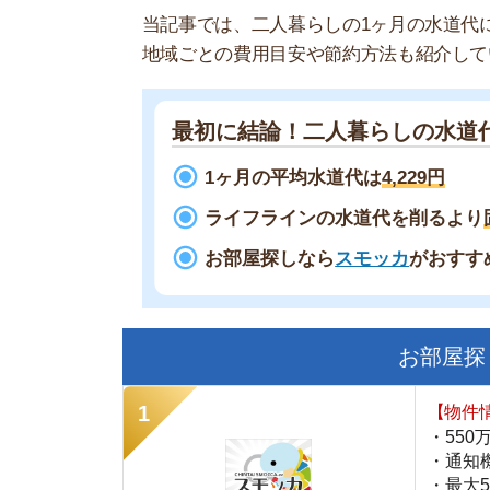
最初に結論！二人暮らしの水道代
1ヶ月の平均水道代は
4,229円
ライフラインの水道代を削るより
固定費
お部屋探しなら
スモッカ
がおすすめ！
現
お部屋探しにお
【物件情報を毎
・550万件以
・通知機能で物
・最大5万円の
スモッカ
【シンプルで使
・累計500万
・内見予約が簡