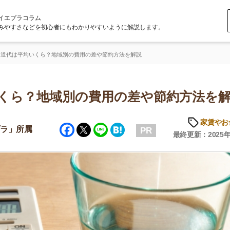
ラム
どを初心者にもわかりやすいように解説します。
いくら？地域別の費用の差や節約方法を解説
？地域別の費用の差や節約方法を解説
家賃やお金のこと
Facebook
Twitter
Line
Hatena
属
PR
最終更新：2025年6月20日
店舗
ア