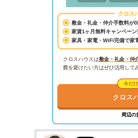
クロスハウスは
敷金・礼金・仲介手数料
費を避けたい方はぜひ活用してみましょ
今だけ！初期
クロスハウス
周辺の賃貸相場
監修
藤本 千里
不動産屋「家AGENT」
池袋店 営業スタッフ
池袋の仲介不動産「家AGENT」で営業を担当
線の丁寧な接客が強みで、同棲や地域の住みや
活かし、初めての方でも安心できる実用的な住