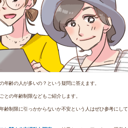
「
お
不
部
紹
メ
「
の人が多いの？という疑問に答えます。
門
年齢制限などもご紹介します。
限に引っかからないか不安という人はぜひ参考にしてくだ
する市場動向調査
」の結果と、シェアハウスの運営会社か
抑えたい方必見！