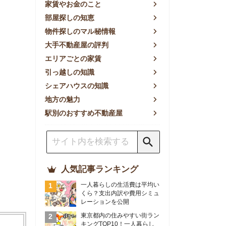
方の魅力
別のおすすめ不動産屋
人気記事ランキング
一人暮らしの生活費は平均い
くら？支出内訳や費用シミュ
レーションを公開
東京都内の住みやすい街ラン
キングTOP10！一人暮らし
におすすめの駅も公開
【2026年最新】
【2026年】賃貸サイトおす
すめランキング！全50社の
物件探しサイトを比較検証
おすすめの良い不動産屋ラン
キングTOP10！プロが賃貸
仲介業者を徹底比較
部屋探しアプリ全27社徹底
比較！物件探しアプリランキ
ングTOP5【ニーズ別】
賃貸の家賃保証会社で審査が