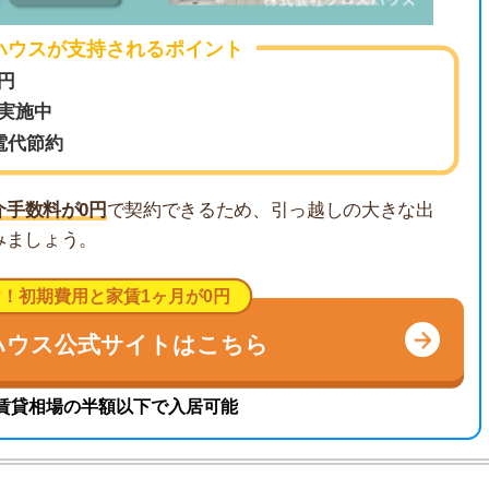
が0円
で契約できるため、引っ越しの大きな出
地
う。
駅
費用と家賃1ヶ月が0円
公式サイトはこちら
1
の半額以下で入居可能
2
3
。これまで多数のお客様のお部屋探しをサポート。女性目
4
すさに関する相談に高い評価を得ています。現場経験を
まい情報を発信しています。
5
6