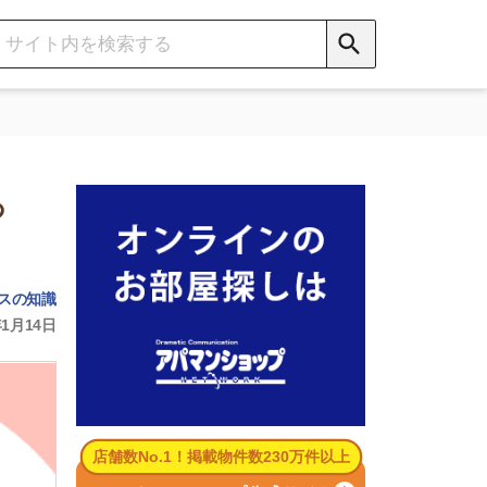
数No.1！掲載物件数230万件以上
パマンショップ公式サイト