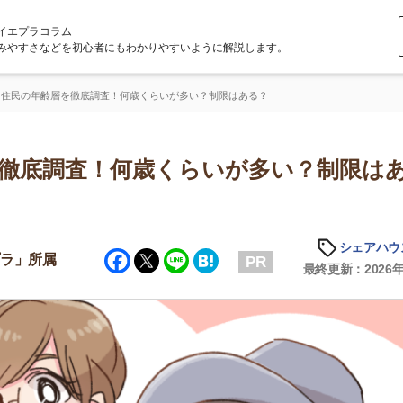
ラム
どを初心者にもわかりやすいように解説します。
層を徹底調査！何歳くらいが多い？制限はある？
調査！何歳くらいが多い？制限はあ
シェアハウスの知識
Facebook
Twitter
Line
Hatena
属
PR
最終更新：2026年1月14日
店舗
ア