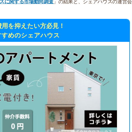
のシェアハウス
街
一
同
家
部
が支持されるポイント
物
大
エ
引
シ