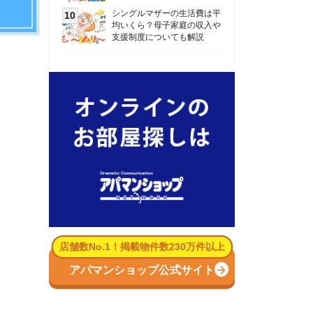
数No.1！掲載物件数230万件以上
パマンショップ公式サイト