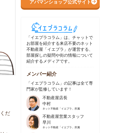
イエプラコラム」は、チャットで
部屋を紹介する来店不要のネット
動産屋「イエプラ」が運営する、
屋探しの疑問や街の情報について
介するメディアです。
ンバー紹介
イエプラコラム」の記事は全て専
家が監修しています！
不動産屋店長
中村
ネット不動産
「イエプラ」所属
不動産屋営業スタッフ
早川
ネット不動産
「イエプラ」所属
不動産屋営業スタッフ
村野
ネット不動産
「イエプラ」所属
不動産屋宅地建物取引士
舟木
ネット不動産
「イエプラ」所属