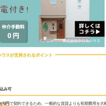
契約できるため、一般的な賃貸よりも初期費用を大幅に
当日から新生活をスタートできる環境が整っています。契
みましょう。
費用と家賃1ヶ月が0円
公式サイトはこちら
の半額以下で入居可能
得
初期費用
クロスハウス
家賃8.8万円