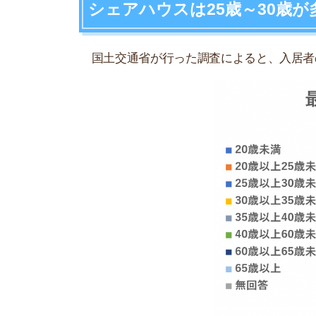
20代～30代の中でも、特に25～35歳の入居者が
35歳以上になると急激に割合が減り、高齢の入居
敷金･礼金･仲介手数料0円で住める