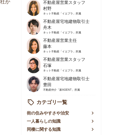
不動産屋営業主任
藤本
ネット不動産
「イエプラ」所属
不動産屋営業スタッフ
石塚
ネット不動産
「イエプラ」所属
不動産屋宅地建物取引士
豊田
不動産仲介
「家AGENT」所属
カテゴリ一覧
の住みやすさや治安
人暮らしの知識
棲に関する知識
賃やお金のこと
屋探しの知恵
件探しのマル秘情報
手不動産屋の評判
リアごとの家賃
っ越しの知識
ェアハウスの知識