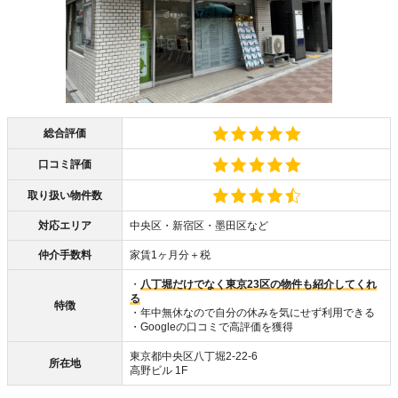
総合評価
口コミ評価
取り扱い物件数
対応エリア
中央区・新宿区・墨田区など
仲介手数料
家賃1ヶ月分＋税
・
八丁堀だけでなく東京23区の物件も紹介してくれ
る
特徴
・年中無休なので自分の休みを気にせず利用できる
・Googleの口コミで高評価を獲得
東京都中央区八丁堀2-22-6
所在地
高野ビル 1F