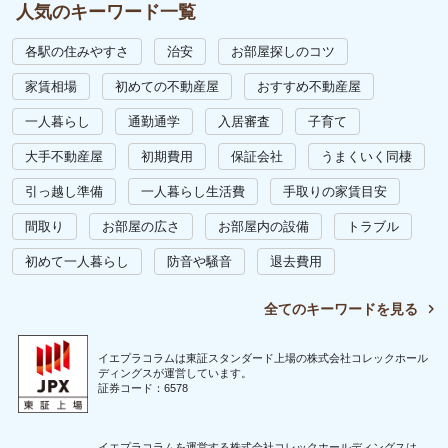
人気のキーワード一覧
各駅の住みやすさ
治安
お部屋探しのコツ
家賃相場
初めての不動産屋
おすすめ不動産屋
一人暮らし
通勤通学
入居審査
子育て
大手不動産屋
初期費用
保証会社
うまくいく同棲
引っ越し準備
一人暮らし生活費
手取りの家賃目安
間取り
お部屋の広さ
お部屋内の設備
トラブル
初めて一人暮らし
防音や騒音
退去費用
全てのキーワードを見る
イエプラコラムは東証スタンダード上場の株式会社コレックホール
ディングスが運営しています。
証券コード：6578
イエプラコラムを運営する株式会社コレックホールディングスは、