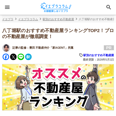
イエプラ
イエプラコラム
駅別のおすすめ不動産屋
八丁堀駅のおすすめ不動産屋
八丁堀駅のおすすめ不動産屋ランキングTOP2！プロ
の不動産屋が徹底調査！
PR
記事の監修：
豊田 不動産仲介「家AGENT」所属
Facebook
Twitter
Line
Hatena
駅別のおすすめ不動産屋
最終更新：2026年5月1日