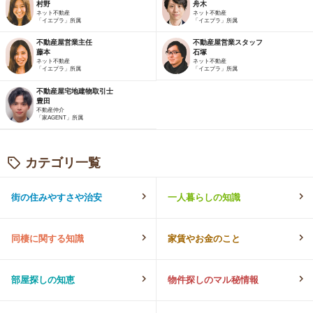
村野
舟木
ネット不動産
ネット不動産
「イエプラ」所属
「イエプラ」所属
不動産屋営業主任
不動産屋営業スタッフ
藤本
石塚
ネット不動産
ネット不動産
「イエプラ」所属
「イエプラ」所属
不動産屋宅地建物取引士
豊田
不動産仲介
「家AGENT」所属
カテゴリ一覧
街の住みやすさや治安
一人暮らしの知識
同棲に関する知識
家賃やお金のこと
部屋探しの知恵
物件探しのマル秘情報