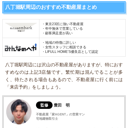
八丁堀駅周辺のおすすめ不動産屋まとめ
・東京23区に強い不動産屋
・年中無休で営業している
・顧客満足度が高い
・地域の特徴に詳しい
・女性スタッフに相談できる
・LIFULL HOME’S優良店として認定
八丁堀駅周辺には沢山の不動産屋がありますが、特におす
すめなのは上記3店舗です。繁忙期は混んでることが多
く、待たされる場合もあるので、不動産屋に行く前には
「来店予約」をしましょう。
監修
豊田 明
不動産屋「家AGENT」の営業マン
宅地建物取引士