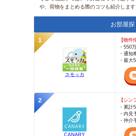
【物件情報を毎
・550万件以
・通知機能で物
・最大5万円の
スモッカ
【シンプルで使
・累計500万
・内見予約が簡
・仲介手数料を
CANARY
【LINEで物件
・一都三県ほぼ
・早朝から深夜
・ネットにない