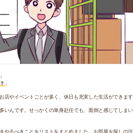
「
お
不
部
紹
メ
「
門
イベントごとが多く、休日も充実した生活ができます。
です。せっかくの単身赴任でも、面倒と感じてしまいま
べきことをリストをまとめました。お部屋を探しの注意点
すすめのサービス3選