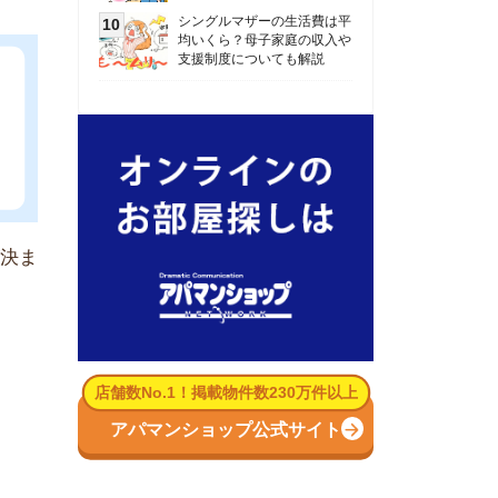
数No.1！掲載物件数230万件以上
パマンショップ公式サイト