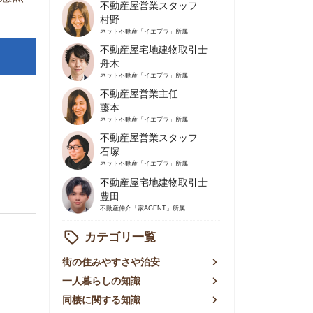
不動産屋営業主任
藤本
ネット不動産
「イエプラ」所属
不動産屋営業スタッフ
石塚
ネット不動産
「イエプラ」所属
不動産屋宅地建物取引士
豊田
不動産仲介
「家AGENT」所属
カテゴリ一覧
の住みやすさや治安
人暮らしの知識
棲に関する知識
賃やお金のこと
屋探しの知恵
件探しのマル秘情報
手不動産屋の評判
リアごとの家賃
っ越しの知識
ェアハウスの知識