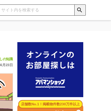
数No.1！掲載物件数230万件以上
パマンショップ公式サイト