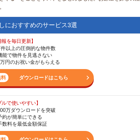
日更新】
上の圧倒的な物件数
件を見逃さない
お祝い金がもらえる
ダウンロードはこちら
いやすい】
ダウンロードを突破
単にできる
街
最低金額保証
一
同
ダウンロードはこちら
家
部
物
を紹介してくれる】
大
すべての物件を網羅
エ
まで相談可能
引
物件をタイムリーに紹介
シ