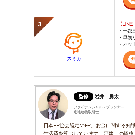
スミカ
監修
岩井 勇太
ファイナンシャル・プランナー
宅地建物取引士
日本FP協会認定のFP。お金に関する知識を活
生活費を算出しています。宅建士の資格も取得
ど、生活設計についてのトータルサポートをお
単身赴任での引っ越しでやることリスト
引っ越すお部屋はできるだけ早めに見つけ
引っ越し方法を決める
荷物はできるだけ少なくまとめたほうが良
ライフラインの開通手続きを済ませる