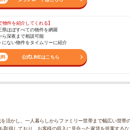
公式LINEはこちら
地
駅
1
かし、一人暮らしからファミリー世帯まで幅広い世帯の
2
しており、お客様の収入に見合った家賃を提案するな
こなっています。
3
4
るべき
5
い
6