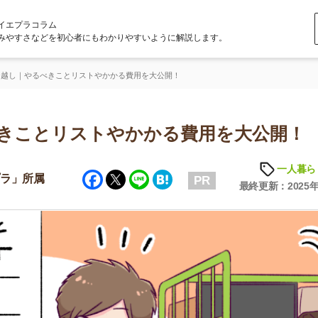
ラム
どを初心者にもわかりやすいように解説します。
べきことリストやかかる費用を大公開！
とリストやかかる費用を大公開！
一人暮らしの知識
Facebook
Twitter
Line
Hatena
属
PR
最終更新：2025年6月23日
店舗
ア