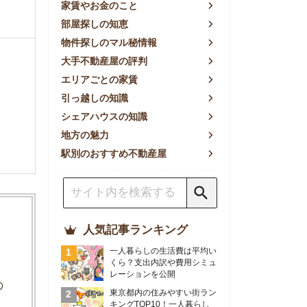
方の魅力
別のおすすめ不動産屋
人気記事ランキング
一人暮らしの生活費は平均い
くら？支出内訳や費用シミュ
レーションを公開
東京都内の住みやすい街ラン
キングTOP10！一人暮らし
におすすめの駅も公開
【2026年最新】
【2026年】賃貸サイトおす
すめランキング！全50社の
物件探しサイトを比較検証
おすすめの良い不動産屋ラン
キングTOP10！プロが賃貸
仲介業者を徹底比較
部屋探しアプリ全27社徹底
比較！物件探しアプリランキ
ングTOP5【ニーズ別】
賃貸の家賃保証会社で審査が