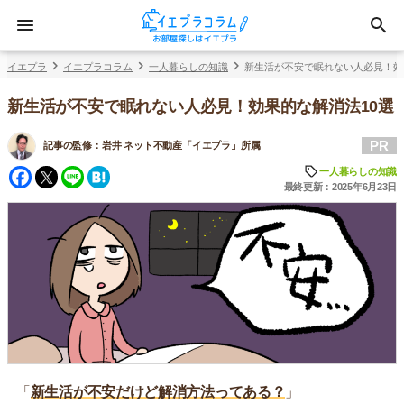
イエプラ
イエプラコラム
一人暮らしの知識
新生活が不安で眠れない人必見！効
新生活が不安で眠れない人必見！効果的な解消法10選
PR
記事の監修：
岩井 ネット不動産「イエプラ」所属
Facebook
Twitter
Line
Hatena
一人暮らしの知識
最終更新：2025年6月23日
「
新生活が不安だけど解消方法ってある？
」