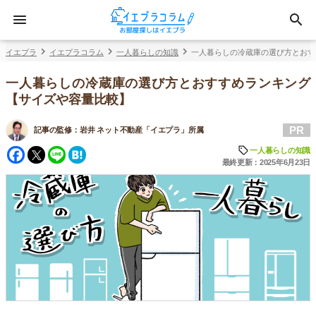
イエプラ
イエプラコラム
一人暮らしの知識
一人暮らしの冷蔵庫の選び方とおす
一人暮らしの冷蔵庫の選び方とおすすめランキング
【サイズや容量比較】
PR
記事の監修：
岩井 ネット不動産「イエプラ」所属
Facebook
Twitter
Line
Hatena
一人暮らしの知識
最終更新：2025年6月23日