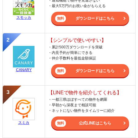
・通知機能で物件を見逃さない
・最大5万円のお祝い金がもらえる
スモッカ
ダウンロードはこちら
【シンプルで使いやすい】
・累計500万ダウンロードを突破
・内見予約が簡単にできる
・仲介手数料を最低金額保証
CANARY
ダウンロードはこちら
【LINEで物件を紹介してくれる】
・一都三県ほぼすべての物件を網羅
・早朝から深夜まで相談可能
・ネットにない物件をタイムリーに紹介
スミカ
公式LINEはこちら