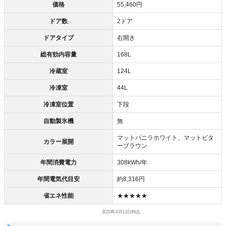
価格
55,460円
ドア数
2ドア
ドアタイプ
右開き
総有効内容量
168L
冷蔵室
124L
冷凍室
44L
冷凍室位置
下段
自動製氷機
無
マットバニラホワイト、マットビタ
カラー展開
ーブラウン
年間消費電力
308kWh/年
年間電気代目安
約8,316円
省エネ性能
★★★★★
2020年4月13日時点