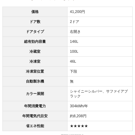
価格
41,200円
ドア数
2ドア
ドアタイプ
右開き
総有効内容量
146L
冷蔵室
100L
冷凍室
46L
冷凍室位置
下段
自動製氷機
無
シャイニーシルバー、サファイアブ
カラー展開
ラック
年間消費電力
304kWh/年
年間電気代目安
約8,208円
省エネ性能
★★★★★