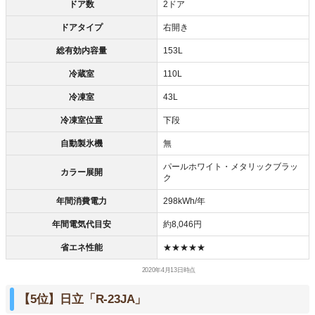
ドア数
2ドア
ドアタイプ
右開き
総有効内容量
153L
冷蔵室
110L
冷凍室
43L
冷凍室位置
下段
自動製氷機
無
パールホワイト・メタリックブラッ
カラー展開
ク
年間消費電力
298kWh/年
年間電気代目安
約8,046円
省エネ性能
★★★★★
2020年4月13日時点
【5位】日立「R-23JA」