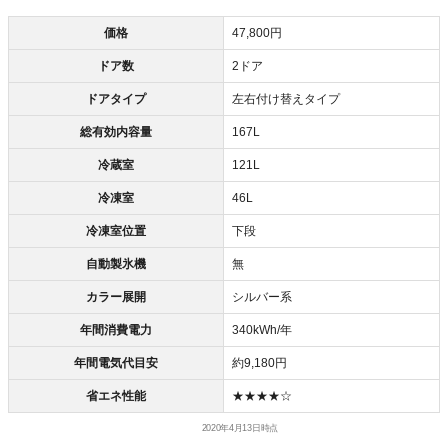
価格
47,800円
ドア数
2ドア
ドアタイプ
左右付け替えタイプ
総有効内容量
167L
冷蔵室
121L
冷凍室
46L
冷凍室位置
下段
自動製氷機
無
カラー展開
シルバー系
年間消費電力
340kWh/年
年間電気代目安
約9,180円
省エネ性能
★★★★☆
2020年4月13日時点