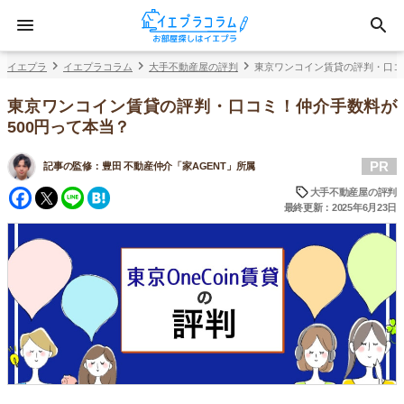
イエプラ
イエプラコラム
大手不動産屋の評判
東京ワンコイン賃貸の評判・口コ
東京ワンコイン賃貸の評判・口コミ！仲介手数料が
500円って本当？
PR
記事の監修：
豊田 不動産仲介「家AGENT」所属
Facebook
Twitter
Line
Hatena
大手不動産屋の評判
最終更新：2025年6月23日