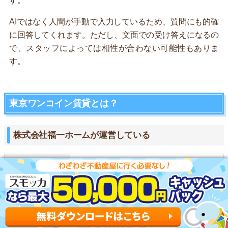
す。
AIではなく人間が手動で入力しているため、質問にも的確
に回答してくれます。ただし、文面での受け答えになるの
で、スタッフによっては相性が合わない可能性もありま
す。
東京ワンコイン賃貸とは？
株式会社福一ホームが運営している
会社名
株式会社福一ホーム
URL
https://tokyo-onecoin-chintai.com/
設立時期
不明(法人指定日：2015年10月5日)
所在地
東京都渋谷区笹塚2-16-2 ASP笹塚ビル1階