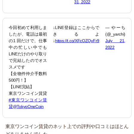
31, 2022
今回初めて利用しま
↓LINE登録はここからで
— やーち
したが、電話は最初
きるよ
(@_yarchi)
の1 回だけで、仕事
↓
https://t.co/XFcOZQvFr9
July 21,
中の忙しい中でも
2022
LINEだけのやり取り
で完結したのでオス
スメです
【全物件仲介手数料
500円！】
【LINE完結】
東京ワンコイン賃貸
#東京ワンコイン賃
貸
@TokyoOneCoin
東京ワンコイン賃貸のネット上での評判や口コミはほとん