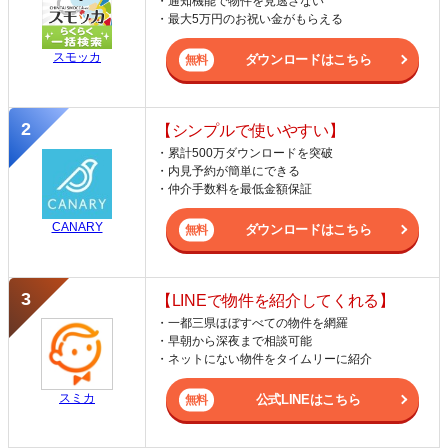
・通知機能で物件を見逃さない
・最大5万円のお祝い金がもらえる
スモッカ
ダウンロードはこちら
【シンプルで使いやすい】
・累計500万ダウンロードを突破
・内見予約が簡単にできる
・仲介手数料を最低金額保証
CANARY
ダウンロードはこちら
【LINEで物件を紹介してくれる】
・一都三県ほぼすべての物件を網羅
・早朝から深夜まで相談可能
・ネットにない物件をタイムリーに紹介
スミカ
公式LINEはこちら