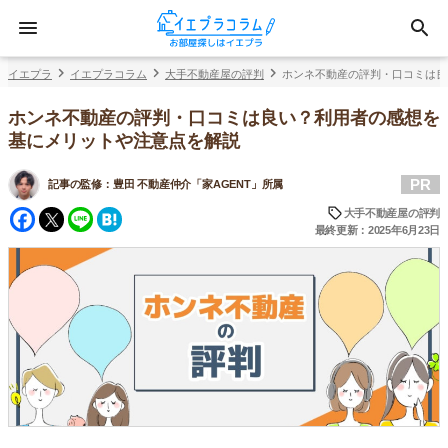
イエプラ
イエプラコラム
大手不動産屋の評判
ホンネ不動産の評判・口コミは良
ホンネ不動産の評判・口コミは良い？利用者の感想を
基にメリットや注意点を解説
PR
記事の監修：
豊田 不動産仲介「家AGENT」所属
Facebook
Twitter
Line
Hatena
大手不動産屋の評判
最終更新：2025年6月23日