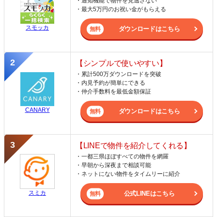
・通知機能で物件を見逃さない
・最大5万円のお祝い金がもらえる
スモッカ
ダウンロードはこちら
【シンプルで使いやすい】
・累計500万ダウンロードを突破
・内見予約が簡単にできる
・仲介手数料を最低金額保証
CANARY
ダウンロードはこちら
【LINEで物件を紹介してくれる】
・一都三県ほぼすべての物件を網羅
・早朝から深夜まで相談可能
・ネットにない物件をタイムリーに紹介
スミカ
公式LINEはこちら