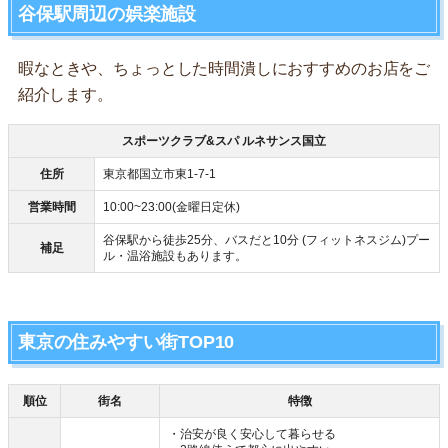
谷保駅周辺の娯楽施設
暇なときや、ちょっとした時間潰しにおすすめのお店をご
紹介します。
スポーツクラブ&スパ ルネサンス国立
住所
東京都国立市東1-7-1
営業時間
10:00~23:00(金曜日定休)
谷保駅から徒歩25分、バスだと10分 (フィットネスジム)プー
補足
ル・温浴施設もあります。
東京の住みやすい街TOP10
順位
街名
特徴
・治安が良く安心して暮らせる