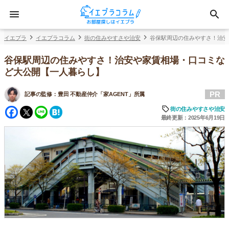
イエプラ
イエプラコラム
街の住みやすさや治安
谷保駅周辺の住みやすさ！治安
谷保駅周辺の住みやすさ！治安や家賃相場・口コミな
ど大公開【一人暮らし】
PR
記事の監修：
豊田 不動産仲介「家AGENT」所属
Facebook
Twitter
Line
Hatena
街の住みやすさや治安
最終更新：2025年6月19日