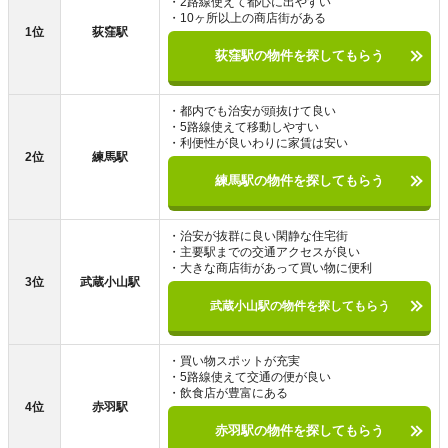
・2路線使えて都心に出やすい
・10ヶ所以上の商店街がある
1位
荻窪駅
荻窪駅の物件を探してもらう
・都内でも治安が頭抜けて良い
・5路線使えて移動しやすい
・利便性が良いわりに家賃は安い
2位
練馬駅
練馬駅の物件を探してもらう
・治安が抜群に良い閑静な住宅街
・主要駅までの交通アクセスが良い
・大きな商店街があって買い物に便利
3位
武蔵小山駅
武蔵小山駅の物件を探してもらう
・買い物スポットが充実
・5路線使えて交通の便が良い
・飲食店が豊富にある
4位
赤羽駅
赤羽駅の物件を探してもらう