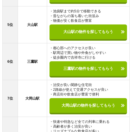
・池袋駅まで約5分で移動できる
・昔ながらの落ち着いた街並み
・物価が安く飲食店が豊富
5位
大山駅
大山駅の物件を探してもらう
・都心部へのアクセスが良い
・駅周辺で買い物や外食がしやすい
・徒歩圏内で吉祥寺に行ける
6位
三鷹駅
三鷹駅の物件を探してもらう
・治安が良い閑静な住宅街
・2路線が使えて交通アクセスが良い
・商店街や飲食店が豊富で便利
7位
大岡山駅
大岡山駅の物件を探してもらう
・快速や特急など全ての列車に乗れる
・高齢者が多く治安が良い
・リーズナブルな飲食店が多い