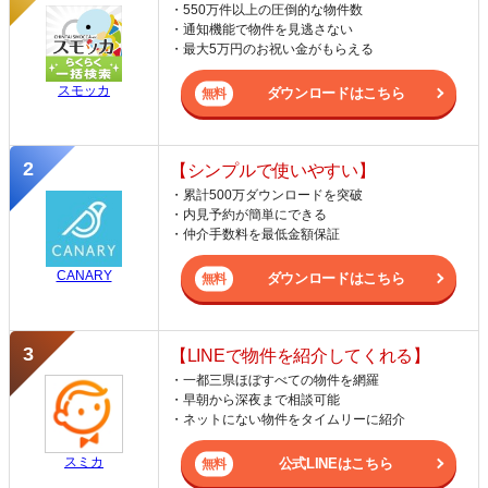
・550万件以上の圧倒的な物件数
・通知機能で物件を見逃さない
・最大5万円のお祝い金がもらえる
スモッカ
ダウンロードはこちら
【シンプルで使いやすい】
・累計500万ダウンロードを突破
・内見予約が簡単にできる
・仲介手数料を最低金額保証
CANARY
ダウンロードはこちら
【LINEで物件を紹介してくれる】
・一都三県ほぼすべての物件を網羅
・早朝から深夜まで相談可能
・ネットにない物件をタイムリーに紹介
スミカ
公式LINEはこちら