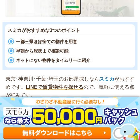
スミカがおすすめな3つのポイント
一都三県ほぼ全ての物件を用意
早朝から深夜まで相談可能
ネットにない物件をタイムリーに紹介
東京･神奈川･千葉･埼玉のお部屋探しなら
スミカ
がおすす
めです。
LINEで賃貸物件を探せる
ので、気軽に使える点
が強みです。
一都三県の全域に対応していて、
業者専用のデータベース
からダイレクトに物件を紹介
してくれます。SUUMOやホ
ームズで見かけたお部屋はもちろん、希望条件に合った新
着物件の速報ももらえます。