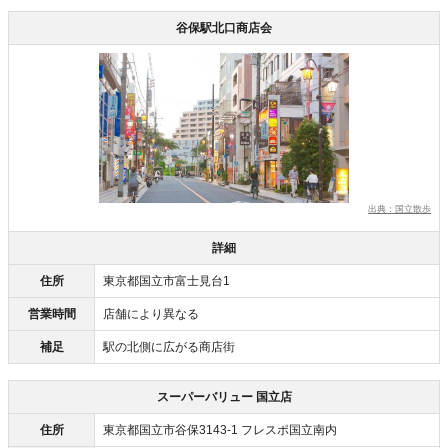
谷保駅北口商店会
出典：国立散歩
詳細
住所
東京都国立市富士見台1
営業時間
店舗により異なる
補足
駅の北側に広がる商店街
スーパーバリュー 国立店
住所
東京都国立市谷保3143-1 フレスポ国立南内