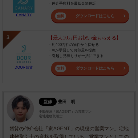
・仲介手数料を最低金額保証
CANARY
ダウンロードはこちら
【最大10万円お祝い金もらえる】
・約400万件の物件から探せる
・AIが学習してお部屋を提案
・引越し見積もりが一括にできる
DOOR賃貸
ダウンロードはこちら
監修
豊田 明
不動産屋「家AGENT」の営業マン
宅地建物取引士
賃貸の仲介会社「家AGENT」の現役の営業マン。宅地
建物取引士の資格を取得している。営業マンとしての