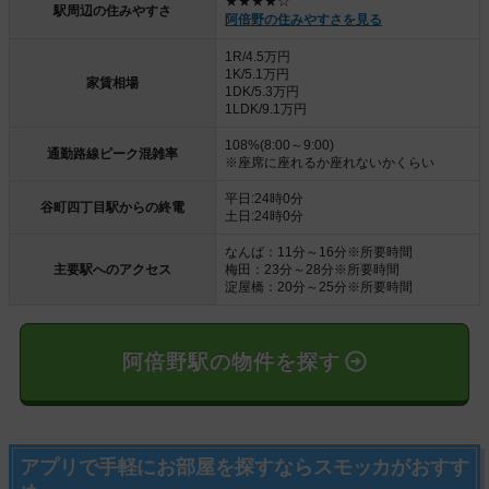
★★★★☆
駅周辺の住みやすさ
阿倍野の住みやすさを見る
1R/4.5万円
1K/5.1万円
家賃相場
1DK/5.3万円
1LDK/9.1万円
108%(8:00～9:00)
通勤路線ピーク混雑率
※座席に座れるか座れないかくらい
平日:24時0分
谷町四丁目駅からの終電
土日:24時0分
なんば：11分～16分※所要時間
主要駅へのアクセス
梅田：23分～28分※所要時間
淀屋橋：20分～25分※所要時間
阿倍野駅の物件を探す
アプリで手軽にお部屋を探すならスモッカがおすす