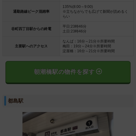
135%(8:00～9:00)
通勤路線ピーク混雑率
※立ちながらでも広げて新聞が読めるく
らい
平日:23時46分
谷町四丁目駅からの終電
土日:23時46分
なんば：16分～21分※所要時間
主要駅へのアクセス
梅田：19分～24分※所要時間
淀屋橋：16分～21分※所要時間
朝潮橋駅の物件を探す
都島駅