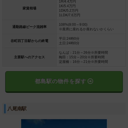
1R/4.4万円
1K/5.4万円
家賃相場
1DK/5.2万円
1LDK/7.6万円
108%(8:00～9:00)
通勤路線ピーク混雑率
※座席に座れるか座れないかくらい
平日:24時0分
谷町四丁目駅からの終電
土日:24時0分
なんば：21分～26分※所要時間
主要駅へのアクセス
梅田：15分～20分※所要時間
淀屋橋：16分～21分※所要時間
都島駅の物件を探す
八尾南駅