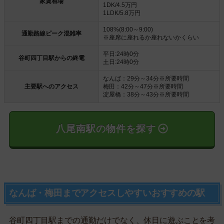
家賃相場
1DK/4.5万円
1LDK/5.8万円
108%(8:00～9:00)
通勤路線ピーク混雑率
※座席に座れるか座れないかくらい
平日:24時0分
谷町四丁目駅からの終電
土日:24時0分
なんば：29分～34分※所要時間
主要駅へのアクセス
梅田：42分～47分※所要時間
淀屋橋：38分～43分※所要時間
八尾南駅の物件を探す
なんば・梅田までアクセスしやすいおすすめの駅
谷町四丁目駅までの通勤だけでなく、休日に遊ぶことを考