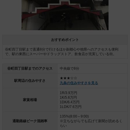
おすすめポイント
谷町四丁目駅まで直通8分で行けるほか副都心や他県へのアクセスも便利
で、駅の東西にスーパーやドラッグストア、飲食店が充実している街。
谷町四丁目駅までのアクセス
中央線で8分
★★★☆☆
駅周辺の住みやすさ
九条の住みやすさを見る
1R/3.9万円
1K/5.6万円
家賃相場
1DK/6.4万円
1LDK/7.6万円
135%(8:00～9:00)
通勤路線ピーク混雑率
※立ちながらでも広げて新聞が読めるく
らい