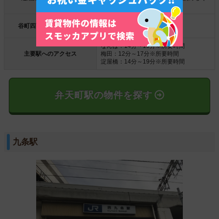
らい
平日:23時46分
谷町四丁目駅からの終電
土日:23時46分
なんば：14分～19分※所要時間
主要駅へのアクセス
梅田：12分～17分※所要時間
淀屋橋：14分～19分※所要時間
弁天町駅の物件を探す
九条駅