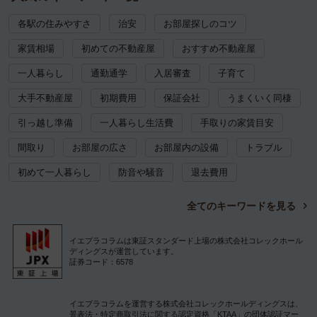
各駅の住みやすさ
治安
お部屋探しのコツ
家賃相場
初めての不動産屋
おすすめ不動産屋
一人暮らし
通勤通学
入居審査
子育て
大手不動産屋
初期費用
保証会社
うまくいく同棲
引っ越し準備
一人暮らし生活費
手取りの家賃目安
間取り
お部屋の広さ
お部屋内の設備
トラブル
初めて一人暮らし
防音や騒音
退去費用
全てのキーワードを見る
イエプラコラムは東証スタンダード上場の株式会社コレックホール
ディングスが運営しています。
証券コード：6578
イエプラコラムを運営する株式会社コレックホールディングスは、
景表法・特定商取引法に関する認定資格「KTAA」の団体認証マー