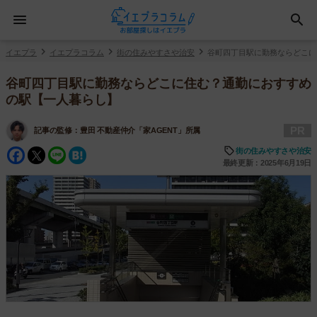
イエプラ
イエプラコラム
街の住みやすさや治安
谷町四丁目駅に勤務ならどこに
谷町四丁目駅に勤務ならどこに住む？通勤におすすめ
の駅【一人暮らし】
PR
記事の監修：
豊田 不動産仲介「家AGENT」所属
Facebook
Twitter
Line
Hatena
街の住みやすさや治安
最終更新：2025年6月19日