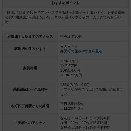
おすすめポイント
谷町四丁目まで10分でアクセスできるほか副都心へも出やすく、必要最低限
の買い物施設が点在していて、車や人通りが多く夜の一人歩きでも安心の
街。
谷町四丁目駅までのアクセス
中央線で10分
★★★☆☆
駅周辺の住みやすさ
弁天町の住みやすさを見る
1R/4.3万円
1K/5.2万円
家賃相場
1DK/5.4万円
1LDK/7.2万円
135%(8:00～9:00)
通勤路線ピーク混雑率
※立ちながらでも広げて新聞が読めるく
らい
平日:23時46分
谷町四丁目駅からの終電
土日:23時46分
なんば：14分～19分※所要時間
主要駅へのアクセス
梅田：12分～17分※所要時間
淀屋橋：14分～19分※所要時間