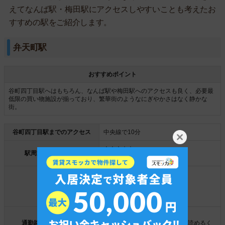
えてなんば駅・梅田駅にアクセスしやすいことも考えたお
すすめの駅をご紹介します。
弁天町駅
おすすめポイント
谷町四丁目駅へはもちろん、なんば駅や梅田駅へのアクセスも良く、必要最
低限の買い物施設が揃っており、繁華街のようなにぎやかさはなく静かな
街。
谷町四丁目駅までのアクセス
中央線で10分
★★★☆☆
駅周辺の住みやすさ
弁天町の住みやすさを見る
1R/4.3万円
1K/5.2万円
家賃相場
1DK/5.4万円
1LDK/7.2万円
135%(8:00～9:00)
通勤路線ピーク混雑率
※立ちながらでも広げて新聞が読めるく