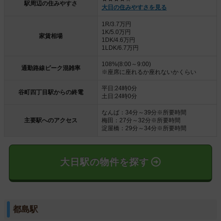
駅周辺の住みやすさ
大日の住みやすさを見る
1R/3.7万円
1K/5.0万円
家賃相場
1DK/4.6万円
1LDK/6.7万円
108%(8:00～9:00)
通勤路線ピーク混雑率
※座席に座れるか座れないかくらい
平日:24時0分
谷町四丁目駅からの終電
土日:24時0分
なんば：34分～39分※所要時間
主要駅へのアクセス
梅田：27分～32分※所要時間
淀屋橋：29分～34分※所要時間
大日駅の物件を探す
都島駅