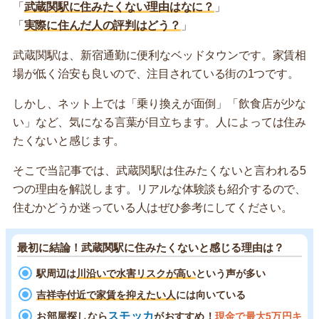
「
武蔵関駅に住みたくない理由はなに？
」
「
実際に住んだ人の評判はどう？
」
武蔵関駅は、新宿通勤に便利なベッドタウンです。家賃相
場が低く治安も良いので、注目されている街の1つです。
しかし、ネット上では「乗り換えが面倒」「飲食店が少な
い」など、気になる言葉が目立ちます。人によっては住み
たくないと感じます。
そこで当記事では、武蔵関駅は住みたくないと言われる5
つの理由を解説します。リアルな体験談も紹介するので、
住むかどうか迷っている人はぜひ参考にしてください。
最初に結論！武蔵関駅に住みたくないと感じる理由は？
駅周辺は
川沿いで水害リスクが高い
という声が多い
吉祥寺付近で家賃を抑えたい人
には向いている
スモッカ
お部屋探しなら
がおすすめ！
現金で最大5万円キ