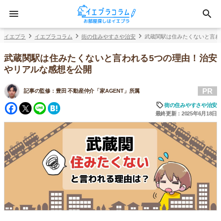
イエプラ
イエプラコラム
街の住みやすさや治安
武蔵関駅は住みたくないと言わ
武蔵関駅は住みたくないと言われる5つの理由！治安
やリアルな感想を公開
PR
記事の監修：
豊田 不動産仲介「家AGENT」所属
Facebook
Twitter
Line
Hatena
街の住みやすさや治安
最終更新：2025年6月18日