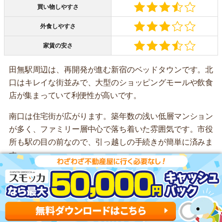
買い物しやすさ
外食しやすさ
家賃の安さ
田無駅周辺は、再開発が進む新宿のベッドタウンです。北
口はキレイな街並みで、大型のショッピングモールや飲食
店が集まっていて利便性が高いです。
南口は住宅街が広がります。築年数の浅い低層マンション
が多く、ファミリー層中心で落ち着いた雰囲気です。市役
所も駅の目の前なので、引っ越しの手続きが簡単に済みま
す。
家賃相場はワンルームで約5.9万円、1Kで約6.8万円と低い
です。田無駅は、特急を除いたすべての西武新宿線の電車
が停まるので、交通アクセス重視の人におすすめです。