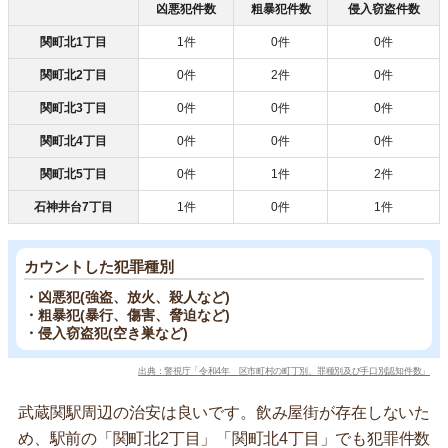
凶悪犯件数
粗暴犯件数
侵入窃盗件数
関町北1丁目
1件
0件
0件
関町北2丁目
0件
2件
0件
関町北3丁目
0件
0件
0件
関町北4丁目
0件
0件
0件
関町北5丁目
0件
1件
2件
石神井台7丁目
1件
0件
1件
カウントした犯罪種別
・凶悪犯(強盗、放火、殺人など)
・粗暴犯(暴行、傷害、脅迫など)
・侵入窃盗犯(空き巣など)
出典：警視庁「令和4年 区市町村の町丁別、罪種別及び手口別認知件数」
武蔵関駅周辺の治安は良いです。飲み屋街が存在しないた
め、駅前の「関町北2丁目」「関町北4丁目」でも犯罪件数