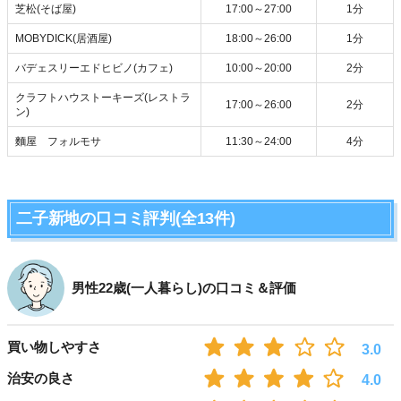
芝松(そば屋)
17:00～27:00
1分
MOBYDICK(居酒屋)
18:00～26:00
1分
バデェスリーエドヒビノ(カフェ)
10:00～20:00
2分
クラフトハウストーキーズ(レストラ
17:00～26:00
2分
ン)
麵屋 フォルモサ
11:30～24:00
4分
二子新地の口コミ評判(全13件)
男性22歳(一人暮らし)の口コミ＆評価
買い物しやすさ
3.0
治安の良さ
4.0