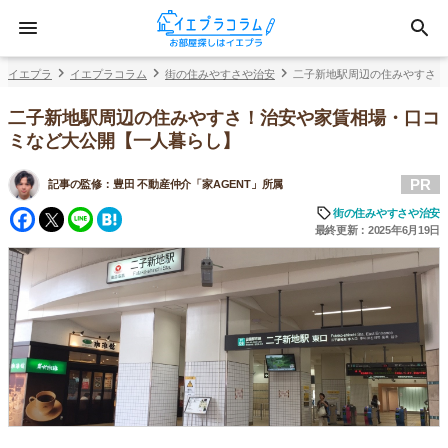
イエプラ
イエプラコラム
街の住みやすさや治安
二子新地駅周辺の住みやすさ！
二子新地駅周辺の住みやすさ！治安や家賃相場・口コ
ミなど大公開【一人暮らし】
PR
記事の監修：
豊田 不動産仲介「家AGENT」所属
Facebook
Twitter
Line
Hatena
街の住みやすさや治安
最終更新：2025年6月19日