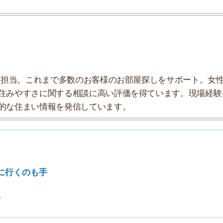
7
のも手
8
9
10
由