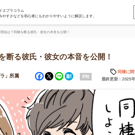
ラム
どを初心者にもわかりやすいように解説します。
棲を断る彼氏・彼女の本音を公開！
る彼氏・彼女の本音を公開！
同棲に関する知識
Facebook
Twitter
Line
Hatena
属
PR
最終更新：2025年6月20日
店舗
ア