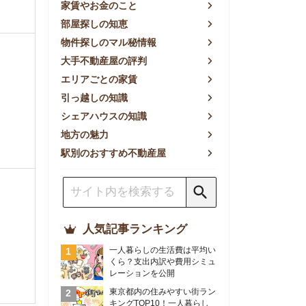
方の魅力
別のおすすめ不動産屋
人気記事ランキング
一人暮らしの生活費は平均い
くら？支出内訳や費用シミュ
レーションを公開
東京都内の住みやすい街ラン
キングTOP10！一人暮らし
におすすめの駅も公開
【2026年最新】
【2026年】賃貸サイトおす
すめランキング！全50社の
物件探しサイトを比較検証
おすすめの良い不動産屋ラン
キングTOP10！プロが賃貸
仲介業者を徹底比較
部屋探しアプリ全27社徹底
比較！物件探しアプリランキ
ングTOP5【ニーズ別】
賃貸の家賃保証会社で審査が