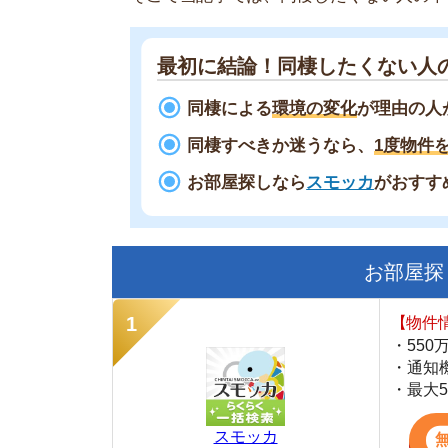
同棲すべきか迷うなら、
1度物件を一緒に
お部屋探しなら
スモッカ
がおすすめ！
現
お部屋探しにお
【物件情報を毎
・550万件以
・通知機能で物
・最大5万円の
スモッカ
【シンプルで使
・累計500万
・内見予約が簡
・仲介手数料を