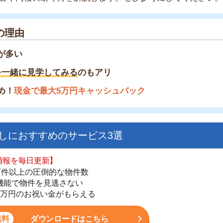
見学してみる
のもアリ
金で最大5万円キャッシュバック
すすめのサービス3選
日更新】
上の圧倒的な物件数
件を見逃さない
街
お祝い金がもらえる
一
同
ダウンロードはこちら
家
部
物
いやすい】
大
ダウンロードを突破
単にできる
エ
最低金額保証
引
シ