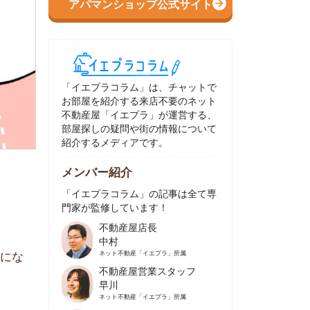
イエプラコラム」は、チャットで
部屋を紹介する来店不要のネット
動産屋「イエプラ」が運営する、
屋探しの疑問や街の情報について
介するメディアです。
ンバー紹介
イエプラコラム」の記事は全て専
家が監修しています！
不動産屋店長
中村
ネット不動産
「イエプラ」所属
不動産屋営業スタッフ
早川
ネット不動産
「イエプラ」所属
不動産屋営業スタッフ
村野
ネット不動産
「イエプラ」所属
不動産屋宅地建物取引士
舟木
ネット不動産
「イエプラ」所属