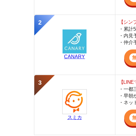
CANARY
【LINEで物件
・一都三県ほぼ
・早朝から深夜
・ネットにない
スミカ
監修
藤本 千里
不動産屋「家AGENT」
池袋店 営業スタッフ
池袋の仲介不動産「家AGENT」で営業を担当
線の丁寧な接客が強みで、同棲や地域の住みや
活かし、初めての方でも安心できる実用的な住