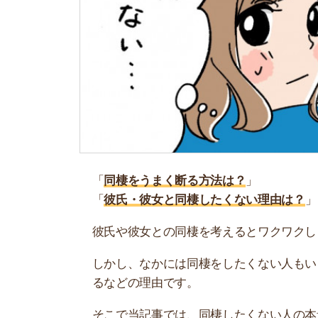
「
同棲をうまく断る方法は？
」
「
彼氏・彼女と同棲したくない理由は？
」
彼氏や彼女との同棲を考えるとワクワクしますよ
しかし、なかには同棲をしたくない人もいます。
るなどの理由です。
そこで当記事では、同棲したくない人の本音や同
最初に結論！同棲したくない人の理由
同棲による
環境の変化
が理由の人が多い