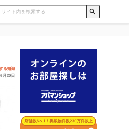
数No.1！掲載物件数230万件以上
パマンショップ公式サイト