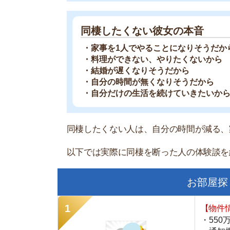
お部屋探しにお
【物件情報を毎
・550万件以
・通知機能で物
・最大5万円の
スモッカ
【シンプルで使
・累計500万
・内見予約が簡
・仲介手数料を
CANARY
【LINEで物件
・一都三県ほぼ
・早朝から深夜