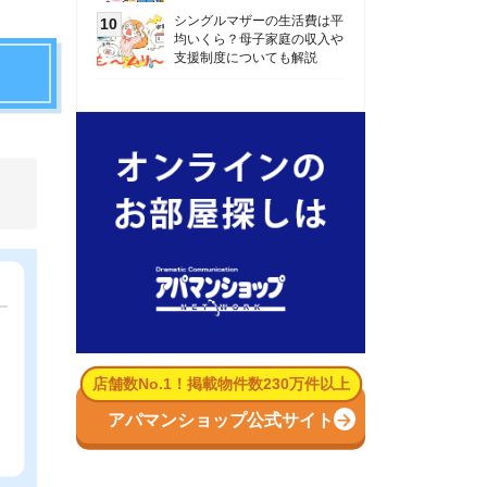
数No.1！掲載物件数230万件以上
パマンショップ公式サイト