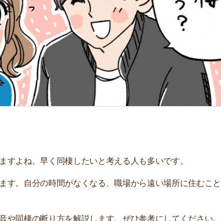
「
お
不
部
紹
メ
「
門
ね。早く同棲したいと考える人も多いです。
自分の時間がなくなる、職場から遠い場所に住むことにな
棲の断り方を解説します。ぜひ参考にしてください。