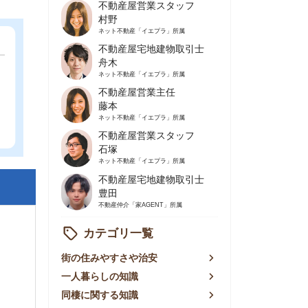
不動産屋営業主任
藤本
ネット不動産
「イエプラ」所属
不動産屋営業スタッフ
石塚
ネット不動産
「イエプラ」所属
不動産屋宅地建物取引士
豊田
不動産仲介
「家AGENT」所属
カテゴリ一覧
の住みやすさや治安
人暮らしの知識
棲に関する知識
賃やお金のこと
屋探しの知恵
件探しのマル秘情報
手不動産屋の評判
リアごとの家賃
っ越しの知識
ェアハウスの知識