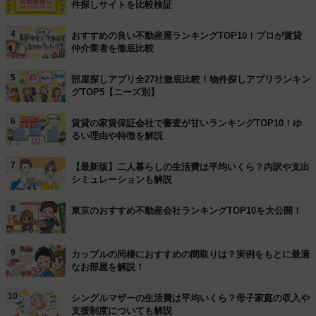
件探しサイトを比較検証
4
おすすめの良い不動産屋ランキングTOP10！プロが賃貸
仲介業者を徹底比較
5
部屋探しアプリ全27社徹底比較！物件探しアプリランキン
グTOP5【ニーズ別】
6
賃貸の家賃保証会社で審査が甘いランキングTOP10！ゆ
るい理由や特徴を解説
7
【最新版】二人暮らしの生活費は平均いくら？内訳や支出
シミュレーションも解説
8
東京のおすすめ不動産会社ランキングTOP10を大公開！
9
カップルの同棲におすすめの間取りは？実例をもとに最適
なお部屋を解説！
10
シングルマザーの生活費は平均いくら？母子家庭の収入や
支援制度についても解説