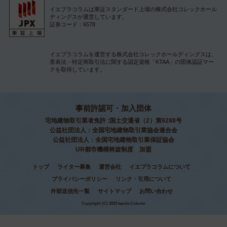
イエプラコラムは東証スタンダード上場の株式会社コレックホール
ディングスが運営しています。
証券コード：6578
イエプラコラムを運営する株式会社コレックホールディングスは、
景表法・特定商取引法に関する認定資格「KTAA」の団体認証マー
クを取得しています。
事前許認可・加入団体
宅地建物取引業者免許 :国土交通省（2）第9288号
公益社団法人：全国宅地建物取引業協会連合会
公益社団法人：全国宅地建物取引業保証協会
UR都市機構斡旋制度 加盟
トップ
ライター募集
運営会社
イエプラコラムについて
プライバシーポリシー
リンク・引用について
外部送信先一覧
サイトマップ
お問い合わせ
Copyright (C) 2023 Iepula Column