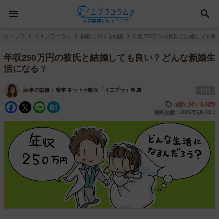
イエプラ
イエプラコラム
同棲に関する知識
年収250万円の彼氏と結婚しても
年収250万円の彼氏と結婚しても良い？どんな新婚生
活になる？
PR
記事の監修：
藤本 ネット不動産「イエプラ」所属
Facebook
Twitter
Line
Hatena
同棲に関する知識
最終更新：2025年6月23日