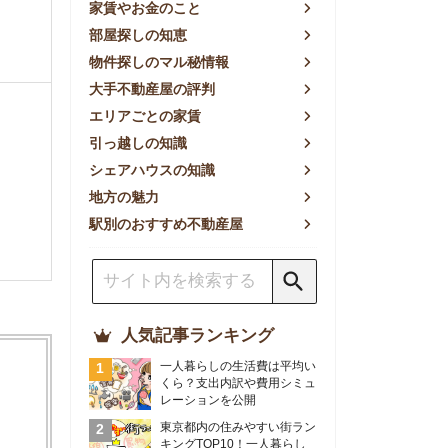
方の魅力
別のおすすめ不動産屋
人気記事ランキング
一人暮らしの生活費は平均い
くら？支出内訳や費用シミュ
レーションを公開
東京都内の住みやすい街ラン
キングTOP10！一人暮らし
におすすめの駅も公開
【2026年最新】
【2026年】賃貸サイトおす
すめランキング！全50社の
物件探しサイトを比較検証
おすすめの良い不動産屋ラン
キングTOP10！プロが賃貸
仲介業者を徹底比較
部屋探しアプリ全27社徹底
比較！物件探しアプリランキ
ングTOP5【ニーズ別】
賃貸の家賃保証会社で審査が