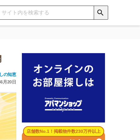
数No.1！掲載物件数230万件以上
パマンショップ公式サイト