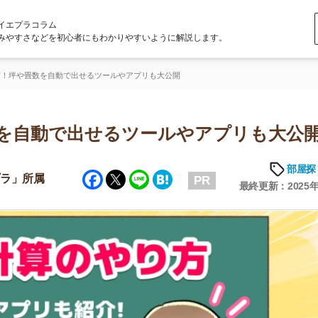
ラム
どを初心者にもわかりやすいように解説します。
を自動で出せるツールやアプリも大公開
動で出せるツールやアプリも大公開
部屋探しの知恵
Facebook
Twitter
Line
Hatena
属
PR
最終更新：2025年6月20日
店舗
ア