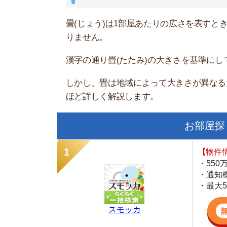
スモッカ
【シンプルで使
・累計500万
・内見予約が簡
・仲介手数料を
CANARY
【LINEで物件
・一都三県ほぼ
・早朝から深夜
・ネットにない
スミカ