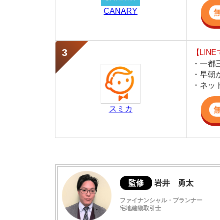
スミカ
監修
岩井 勇太
ファイナンシャル・プランナー
宅地建物取引士
日本FP協会認定のFP。お金に関する知識を活
生活費を算出しています。宅建士の資格も取得
ど、生活設計についてのトータルサポートをお
平米・坪・畳とは？
平米・坪・畳の計算方法
畳数ごとの平米・坪早見表