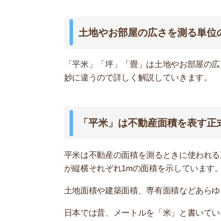
平米は不動産の面積を測るときに使われる正式な単
が縦横それぞれ1mの面積を示しています。
土地面積や建築面積、専有面積などあらゆる面積
日本では昔、メートルを「米」と書いていました。
ようになったとされています。
「坪」は土地の広さを表すことが多い
坪は土地の広さを表す単位として使われています
が、計量法により昭和41年4月1日以降は正式な
しかし、坪は日本古来の長さの単位「尺貫法」の
イメージしやすい人も多いことから、不動産の広
似たようなもので「建坪」という単位があります
上から見たときの面積です。