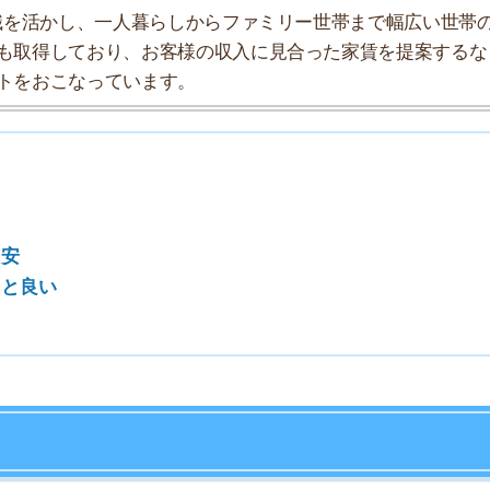
7
8
9
10
る単位として使われています。それぞれ使われる場面が微
位