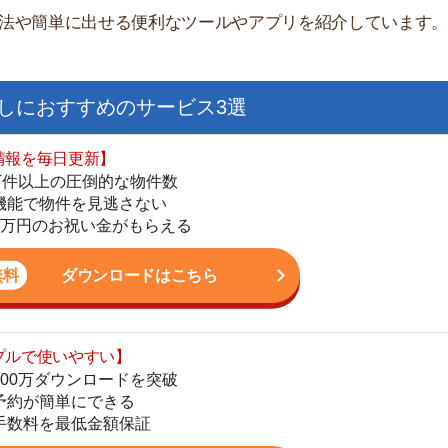
日更新】
上の圧倒的な物件数
件を見逃さない
お祝い金がもらえる
ダウンロードはこちら
いやすい】
街
ダウンロードを突破
単にできる
一
最低金額保証
同
家
ダウンロードはこちら
部
物
大
を紹介してくれる】
エ
すべての物件を網羅
引
まで相談可能
シ
物件をタイムリーに紹介