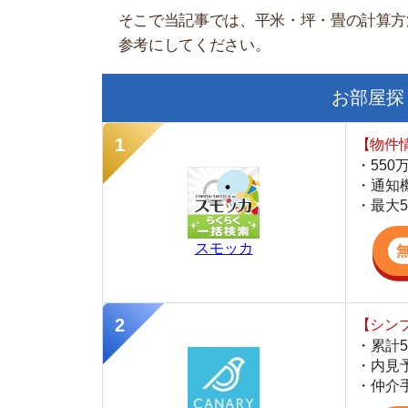
【物件情報を毎
・550万件以
・通知機能で物
・最大5万円の
スモッカ
【シンプルで使
・累計500万
・内見予約が簡
・仲介手数料を
CANARY
【LINEで物件
・一都三県ほぼ
・早朝から深夜
・ネットにない