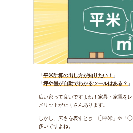
「
平米計算の出し方が知りたい！
」
「
坪や畳が自動でわかるツールはある？
」
広い家って良いですよね！家具・家電をレイアウ
メリットがたくさんあります。
しかし、広さを表すとき「◯平米」や「◯畳」な
多いですよね。
そこで当記事では、平米・坪・畳の計算方法や簡
参考にしてください。
お部屋探しにお