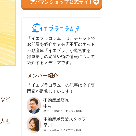
イエプラコラム」は、チャットで
部屋を紹介する来店不要のネット
動産屋「イエプラ」が運営する、
屋探しの疑問や街の情報について
介するメディアです。
ンバー紹介
イエプラコラム」の記事は全て専
家が監修しています！
不動産屋店長
中村
ネット不動産
「イエプラ」所属
不動産屋営業スタッフ
早川
ネット不動産
「イエプラ」所属
不動産屋営業スタッフ
村野
ネット不動産
「イエプラ」所属
不動産屋宅地建物取引士
舟木
ネット不動産
「イエプラ」所属