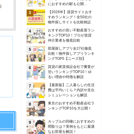
甘いランキングTOP10！ゆ
るい理由や特徴を解説
【最新版】二人暮らしの生活
費は平均いくら？内訳や支出
シミュレーションも解説
東京のおすすめ不動産会社ラ
ンキングTOP10を大公開！
カップルの同棲におすすめの
間取りは？実例をもとに最適
なお部屋を解説！
シングルマザーの生活費は平
均いくら？母子家庭の収入や
支援制度についても解説