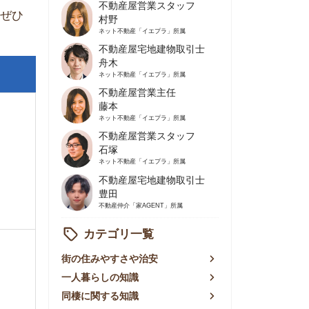
不動産屋営業主任
藤本
ネット不動産
「イエプラ」所属
不動産屋営業スタッフ
石塚
ネット不動産
「イエプラ」所属
不動産屋宅地建物取引士
豊田
不動産仲介
「家AGENT」所属
カテゴリ一覧
の住みやすさや治安
人暮らしの知識
棲に関する知識
賃やお金のこと
屋探しの知恵
件探しのマル秘情報
手不動産屋の評判
リアごとの家賃
っ越しの知識
ェアハウスの知識