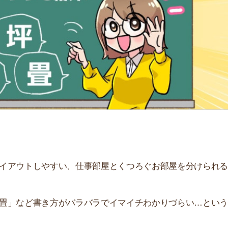
「
お
不
部
紹
メ
「
門
トしやすい、仕事部屋とくつろぐお部屋を分けられるなど
ど書き方がバラバラでイマイチわかりづらい…という人も
単に出せる便利なツールやアプリを紹介しています。ぜひ
すすめのサービス3選