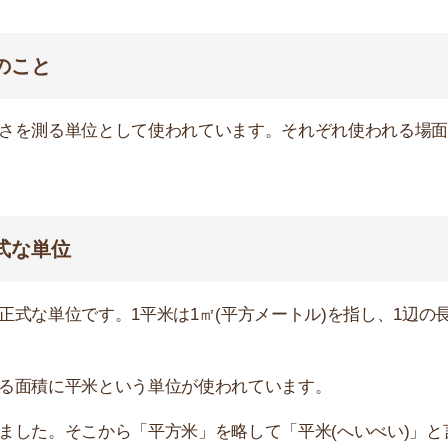
位です。1平米は1㎡(平方メートル)を指し、1辺の長さ
店舗
に平米という単位が使われています。
ア
そこから「平方米」を略して「平米(へいべい)」と言う
。メートル法が導入される前に日本で使用されていました
単位として使えなくなりました。
一部で、人々の生活に根付いています。坪のほうが広さを
告で未だに使われています。
。これは建築面積の坪数を指す単位で、建築面積は建物を