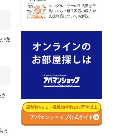
数No.1！掲載物件数230万件以上
パマンショップ公式サイト