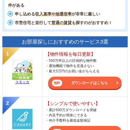
件がある
申し込める
収入基準や抽選倍率
が非常に厳しい
市営住宅と並行して
普通の賃貸
も探すのがおすすめ！
お部屋探しにおすすめのサービス3選
【物件情報を毎日更新】
・550万件以上の圧倒的な物件数
・通知機能で物件を見逃さない
・最大5万円のお祝い金がもらえる
スモッカ
ダウンロードはこちら
【シンプルで使いやすい】
・累計500万ダウンロードを突破
・内見予約が簡単にできる
・仲介手数料を最低金額保証