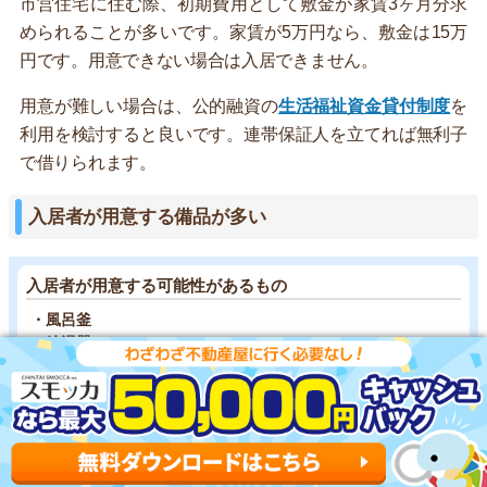
市営住宅に住む際、初期費用として敷金が家賃3ヶ月分求
められることが多いです。家賃が5万円なら、敷金は15万
円です。用意できない場合は入居できません。
用意が難しい場合は、公的融資の
生活福祉資金貸付制度
を
利用を検討すると良いです。連帯保証人を立てれば無利子
で借りられます。
入居者が用意する備品が多い
入居者が用意する可能性があるもの
・風呂釜
・給湯器
・防水パン
・網戸
・障子
・窓ガラス
・エアコン
・照明 など