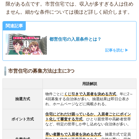
限がある点です。市営住宅では、収入が多すぎる人は住め
ません。細かな条件については後ほど詳しく紹介します。
関連記事
都営住宅の入居条件とは？
記事を読む ▶
市営住宅の募集方法は主に3つ
用語解説
物件ごとに
くじ引きで入居者を決める方式
。年に2～
抽選方式
4回募集する自治体が多い。抽選結果は即日公表さ
れ、ホームページなどに掲載される。
住宅にどれだけ困っているか、入居者ごとにポイン
ポイント方式
ト化して審査する方式
。ひとり親世帯や高齢者世帯
など、特定の世帯しか申し込めない自治体が多い。
早い者勝ちで入居者を決める方式
。抽選方式で定員