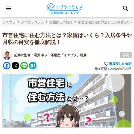
イエプラ
イエプラコラム
部屋探しの知恵
市営住宅に住む方法とは？家賃はいく
市営住宅に住む方法とは？家賃はいくら？入居条件や
月収の目安を徹底解説！
PR
記事の監修：
岩井 ネット不動産「イエプラ」所属
Facebook
Twitter
Line
Hatena
部屋探しの知恵
最終更新：2025年6月20日