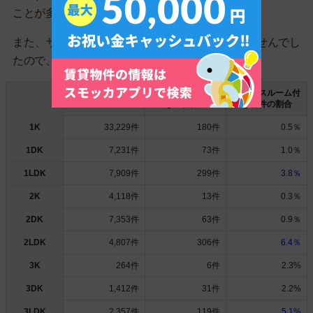
ことが多かったです。
また、サービスルーム付きのワンルームはありませんでし
たので、一覧に記載していません。
サービスルーム付
サービスルーム付
全物件数
きの物件数
き物件の割合
1K
33,229件
180件
0.5％
1DK
7,231件
73件
1.0％
1LDK
7,909件
299件
3.8％
2K
4,118件
13件
0.3％
2DK
7,353件
63件
0.9％
2LDK
4,807件
306件
6.4％
3K
264件
6件
2.3%
3DK
1,412件
31件
2.2%
3LDK
2,357件
119件
5.1%