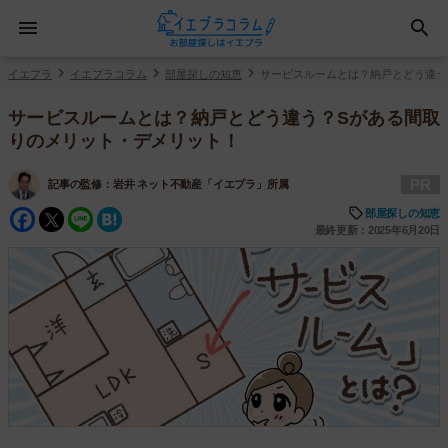
イエプラ
イエプラコラム
部屋探しの知恵
サービスルームとは？納戸とどう違う
サービスルームとは？納戸とどう違う？Sがある間取
りのメリット・デメリット！
PR
記事の監修：
岩井 ネット不動産「イエプラ」所属
Facebook
Twitter
Line
Hatena
部屋探しの知恵
最終更新：2025年6月20日