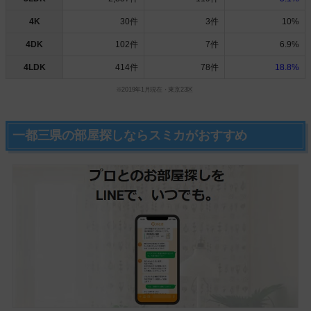
4K
30件
3件
10%
4DK
102件
7件
6.9%
4LDK
414件
78件
18.8%
※2019年1月現在・東京23区
一都三県の部屋探しならスミカがおすすめ