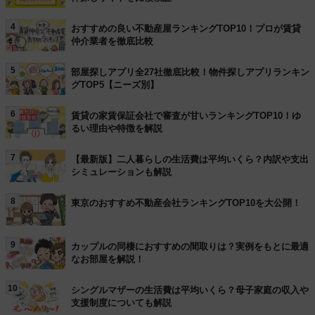
4
おすすめの良い不動産屋ランキングTOP10！プロが賃貸
仲介業者を徹底比較
5
部屋探しアプリ全27社徹底比較！物件探しアプリランキン
グTOP5【ニーズ別】
6
賃貸の家賃保証会社で審査が甘いランキングTOP10！ゆ
るい理由や特徴を解説
7
【最新版】二人暮らしの生活費は平均いくら？内訳や支出
シミュレーションも解説
8
東京のおすすめ不動産会社ランキングTOP10を大公開！
9
カップルの同棲におすすめの間取りは？実例をもとに最適
なお部屋を解説！
10
シングルマザーの生活費は平均いくら？母子家庭の収入や
支援制度についても解説