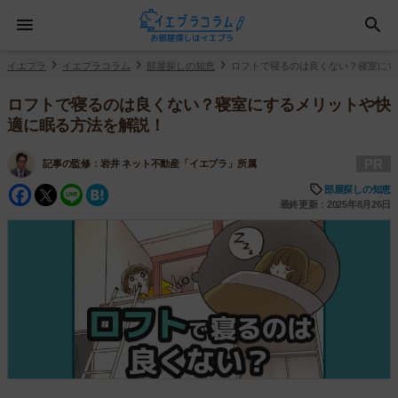
イエプラ
イエプラコラム
部屋探しの知恵
ロフトで寝るのは良くない？寝室にす
ロフトで寝るのは良くない？寝室にするメリットや快
適に眠る方法を解説！
PR
記事の監修：
岩井 ネット不動産「イエプラ」所属
Facebook
Twitter
Line
Hatena
部屋探しの知恵
最終更新：2025年8月26日