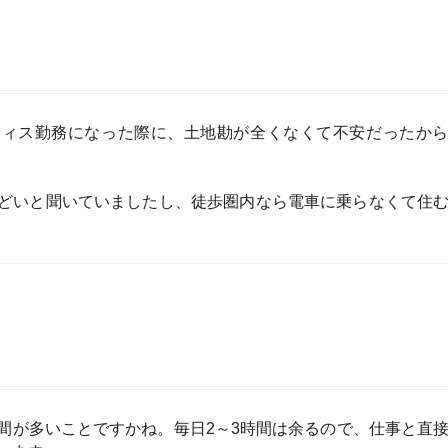
ことですかね。毎日2～3時間は余るので、仕事と直接関
。
eを見るか、映画鑑賞ですかね。
大きいです。同僚が電車の遅延で遅刻するたびに、近くに
てしまう点ですかね。1週間を振り返って、自宅と会社し
ります。
最近はランダムで行き先を決めて無理やり出かけるように