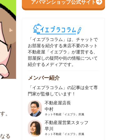
イエプラコラム」は、チャットで
部屋を紹介する来店不要のネット
動産屋「イエプラ」が運営する、
屋探しの疑問や街の情報について
介するメディアです。
ンバー紹介
イエプラコラム」の記事は全て専
家が監修しています！
不動産屋店長
中村
ネット不動産
「イエプラ」所属
不動産屋営業スタッフ
早川
ネット不動産
「イエプラ」所属
不動産屋営業スタッフ
村野
ネット不動産
「イエプラ」所属
不動産屋宅地建物取引士
舟木
ネット不動産
「イエプラ」所属