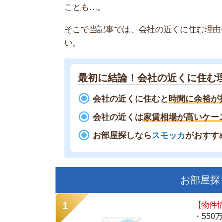
最初に結論！会社の近くに住む理由
会社の近くに住むと
時間に余裕が持てる
会社の近くは
家賃相場が高いケースが多
お部屋探しなら
スモッカ
がおすすめ！
現
お部屋探しにお
【物件情報を毎
・550万件以
・通知機能で物
・最大5万円の
スモッカ
【シンプルで使