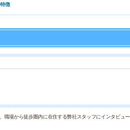
店舗
ア
から徒歩圏内に在住する弊社スタッフにインタビューをお
務になった際に、土地勘が全くなくて不安だったからで
聞いていましたし、徒歩圏内なら電車に乗らなくて住むと