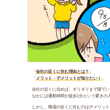
「
会社の近くに住む理由とは？
」
「
メリット・デメリットが知りたい！
」
会社の近くに住めば、ギリギリまで寝ていられる
なかには通勤時間が徒歩1分という驚きの人もいま
しかし、職場の近くに住むのはデメリットも存在
ことも…。
そこで当記事では、会社の近くに住む理由や向い
い。