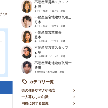
不動産屋営業主任
藤本
ネット不動産
「イエプラ」所属
不動産屋営業スタッフ
石塚
ネット不動産
「イエプラ」所属
不動産屋宅地建物取引士
豊田
不動産仲介
「家AGENT」所属
カテゴリ一覧
の住みやすさや治安
人暮らしの知識
棲に関する知識
賃やお金のこと
屋探しの知恵
件探しのマル秘情報
手不動産屋の評判
リアごとの家賃
っ越しの知識
ェアハウスの知識