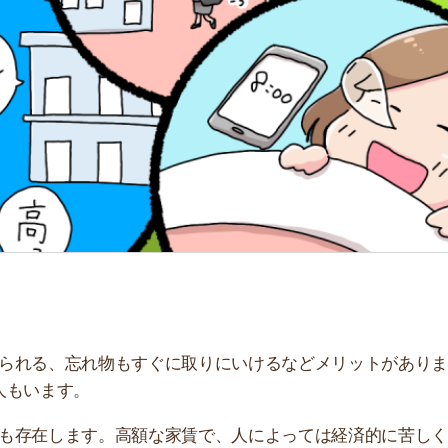
「
お
不
部
紹
メ
「
門
、忘れ物もすぐに取りにいけるなどメリットがあります。
す。
します。高額な家賃で、人によっては経済的に苦しくなる
ている人の特徴を解説しています。ぜひ参考にしてくださ