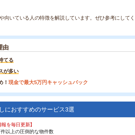
い
金で最大5万円キャッシュバック
すすめのサービス3選
街
一
日更新】
同
上の圧倒的な物件数
家
件を見逃さない
お祝い金がもらえる
部
物
ダウンロードはこちら
大
エ
引
いやすい】
シ