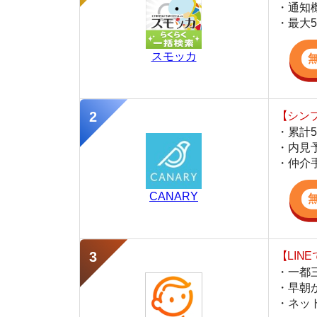
・累計500万
・内見予約が簡
・仲介手数料を
CANARY
【LINEで物件
・一都三県ほぼ
・早朝から深夜
・ネットにない
スミカ
監修
岩井 勇太
ファイナンシャル・プランナー
宅地建物取引士