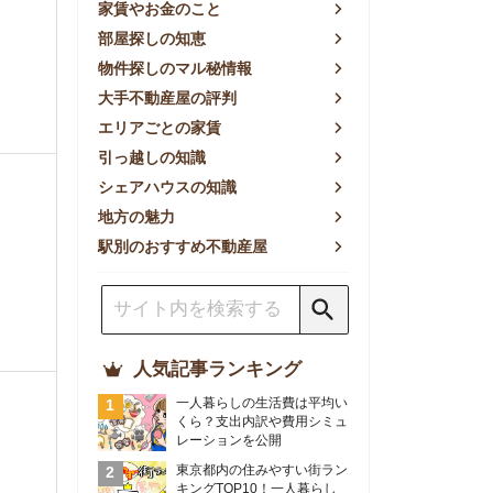
方の魅力
別のおすすめ不動産屋
人気記事ランキング
一人暮らしの生活費は平均い
くら？支出内訳や費用シミュ
レーションを公開
東京都内の住みやすい街ラン
キングTOP10！一人暮らし
におすすめの駅も公開
【2026年最新】
【2026年】賃貸サイトおす
すめランキング！全50社の
物件探しサイトを比較検証
おすすめの良い不動産屋ラン
キングTOP10！プロが賃貸
仲介業者を徹底比較
部屋探しアプリ全27社徹底
比較！物件探しアプリランキ
ングTOP5【ニーズ別】
賃貸の家賃保証会社で審査が