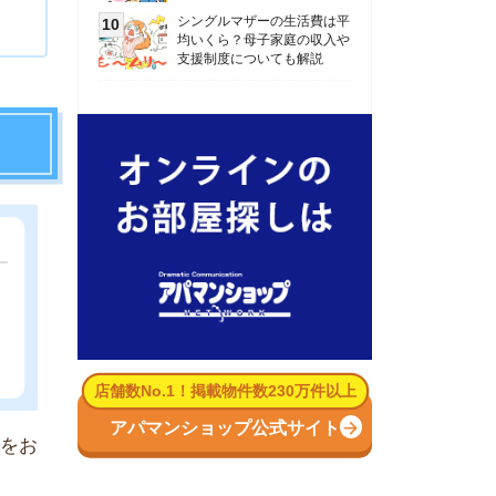
数No.1！掲載物件数230万件以上
パマンショップ公式サイト