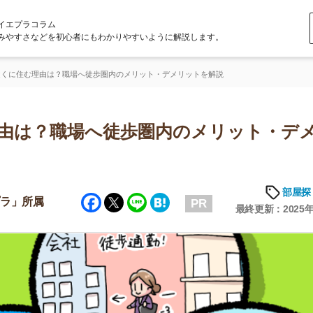
ラム
どを初心者にもわかりやすいように解説します。
由は？職場へ徒歩圏内のメリット・デメリットを解説
？職場へ徒歩圏内のメリット・デメリ
部屋探しの知恵
Facebook
Twitter
Line
Hatena
属
PR
最終更新：2025年6月20日
店舗
ア