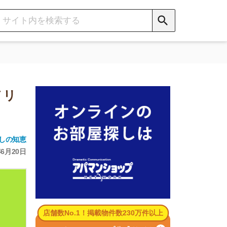
数No.1！掲載物件数230万件以上
パマンショップ公式サイト