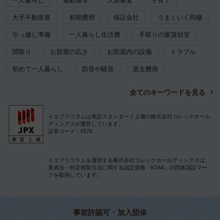
一人暮らし
通勤通学
入居審査
子育て
大手不動産屋
初期費用
保証会社
うまくいく同棲
引っ越し準備
一人暮らし生活費
手取りの家賃目安
間取り
お部屋の広さ
お部屋内の設備
トラブル
初めて一人暮らし
防音や騒音
退去費用
全てのキーワードを見る
イエプラコラムは東証スタンダード上場の株式会社コレックホール
ディングスが運営しています。
証券コード：6578
イエプラコラムを運営する株式会社コレックホールディングスは、
景表法・特定商取引法に関する認定資格「KTAA」の団体認証マー
クを取得しています。
事前許認可・加入団体