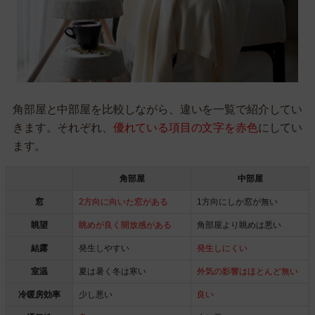
角部屋と中部屋を比較しながら、違いを一覧で紹介してい
きます。それぞれ、
優れている項目の文字を赤色
にしてい
ます。
角部屋
中部屋
窓
2方向に向いた窓がある
1方向にしか窓が無い
眺望
眺めが良く開放感がある
角部屋より眺めは悪い
結露
発生しやすい
発生しにくい
室温
夏は暑く冬は寒い
外気の影響はほとんど無い
冷暖房効率
少し悪い
良い