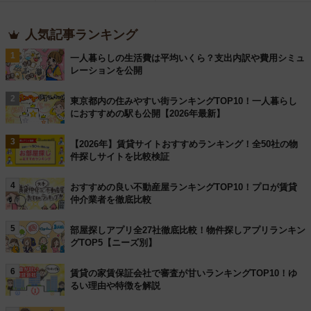
人気記事ランキング
1
一人暮らしの生活費は平均いくら？支出内訳や費用シミュ
レーションを公開
2
東京都内の住みやすい街ランキングTOP10！一人暮らし
におすすめの駅も公開【2026年最新】
3
【2026年】賃貸サイトおすすめランキング！全50社の物
件探しサイトを比較検証
4
おすすめの良い不動産屋ランキングTOP10！プロが賃貸
仲介業者を徹底比較
5
部屋探しアプリ全27社徹底比較！物件探しアプリランキン
グTOP5【ニーズ別】
6
賃貸の家賃保証会社で審査が甘いランキングTOP10！ゆ
るい理由や特徴を解説