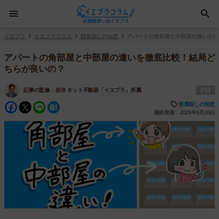
イエプラ
イエプラコラム
部屋探しの知恵
アパートの角部屋と中部屋の違いを徹
アパートの角部屋と中部屋の違いを徹底比較！結局ど
ちらが良いの？
PR
記事の監修：
岩井 ネット不動産「イエプラ」所属
Facebook
Twitter
Line
Hatena
部屋探しの知恵
最終更新：2025年6月20日