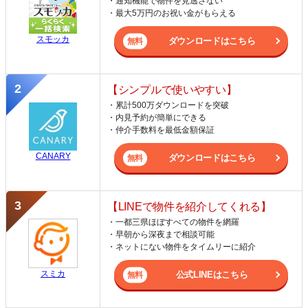
・通知機能で物件を見逃さない
・最大5万円のお祝い金がもらえる
スモッカ
ダウンロードはこちら
【シンプルで使いやすい】
・累計500万ダウンロードを突破
・内見予約が簡単にできる
・仲介手数料を最低金額保証
CANARY
ダウンロードはこちら
【LINEで物件を紹介してくれる】
・一都三県ほぼすべての物件を網羅
・早朝から深夜まで相談可能
・ネットにない物件をタイムリーに紹介
スミカ
公式LINEはこちら