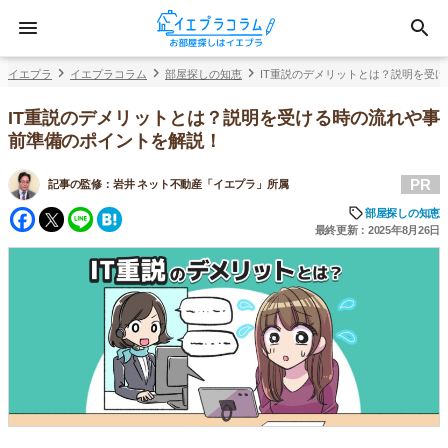
イエプラ
イエプラコラム
部屋探しの知恵
IT重説のデメリットとは？説明を受
IT重説のデメリットとは？説明を受ける時の流れや事
前準備のポイントを解説！
PR
記事の監修：
岩井 ネット不動産「イエプラ」所属
Facebook
Twitter
Line
Hatena
部屋探しの知恵
最終更新：2025年8月26日