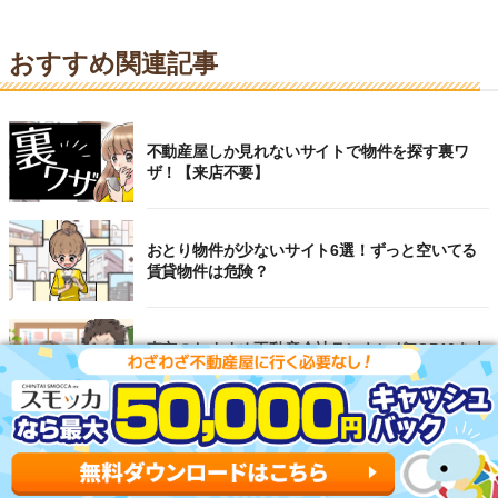
おすすめ関連記事
不動産屋しか見れないサイトで物件を探す裏ワ
ザ！【来店不要】
おとり物件が少ないサイト6選！ずっと空いてる
賃貸物件は危険？
東京のおすすめ不動産会社ランキングTOP10を大
公開！
【2026年】仲介手数料が安い不動産会社ランキン
グ20選！無料～半額の会社を徹底比較