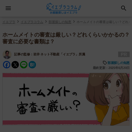
イエプラ
イエプラコラム
部屋探しの知恵
ホームメイトの審査は厳しい？どれく
ホームメイトの審査は厳しい？どれくらいかかるの？
審査に必要な書類は？
PR
記事の監修：
岩井 ネット不動産「イエプラ」所属
Facebook
Twitter
Line
Hatena
部屋探しの知恵
最終更新：2025年6月20日