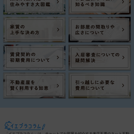
「イエプラコラム」は、チャットでお部屋を紹介する来店不要のネット不動