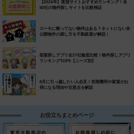
【2026年】賃貸サイトおすすめランキング！全
50社の物件探しサイトを比較検証
スーモに載ってない物件はある？ネットにない未
公開物件の探し方を不動産屋が解説！
部屋探しアプリ全27社徹底比較！物件探しアプリ
ランキングTOP5【ニーズ別】
8月に引っ越したい人必見！初期費用や家賃がお
得になる理由や注意点を解説
お役立ちまとめページ